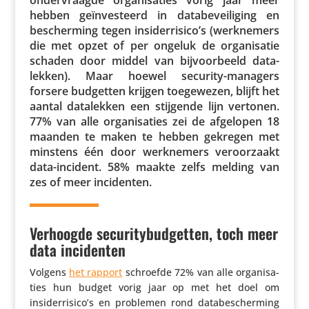
hebben geïn­ves­teerd in data­be­vei­li­ging en
bescher­ming tegen insiderrisico’s (werk­ne­mers
die met opzet of per ongeluk de orga­ni­satie
schaden door middel van bijvoor­beeld data­
lekken). Maar hoewel security-managers
forsere budgetten krijgen toege­wezen, blijft het
aantal data­lekken een stijgende lijn vertonen.
77% van alle orga­ni­sa­ties zei de afgelopen 18
maanden te maken te hebben gekregen met
minstens één door werk­ne­mers veroor­zaakt
data-incident. 58% maakte zelfs melding van
zes of meer incidenten.
Verhoogde securitybudgetten, toch meer
data incidenten
Volgens
het rapport
schroefde 72% van alle orga­ni­sa­
ties hun budget vorig jaar op met het doel om
insiderrisico’s en problemen rond data­be­scher­ming