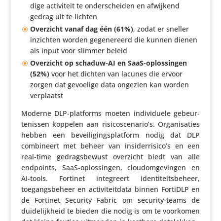
dige acti­vi­teit te onder­scheiden en afwijkend
gedrag uit te lichten
Overzicht vanaf dag één (61%)
, zodat er sneller
inzichten worden gege­ne­reerd die kunnen dienen
als input voor slimmer beleid
Overzicht op schaduw-AI en SaaS-oplos­singen
(52%)
voor het dichten van lacunes die ervoor
zorgen dat gevoelige data ongezien kan worden
verplaatst
Moderne DLP-platforms moeten indi­vi­duele gebeur­
te­nissen koppelen aan risicoscenario’s. Orga­ni­sa­ties
hebben een bevei­li­gings­plat­form nodig dat DLP
combi­neert met beheer van insiderrisico’s en een
real-time gedrags­be­wust overzicht biedt van alle
endpoints, SaaS-oplos­singen, cloudom­ge­vingen en
AI-tools. Fortinet inte­greert iden­ti­teits­be­heer,
toegangs­be­heer en acti­vi­teit­data binnen FortiDLP en
de Fortinet Security Fabric om security-teams de
duide­lijk­heid te bieden die nodig is om te voorkomen