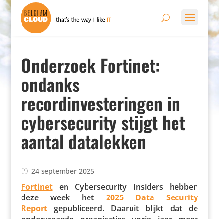
Onderzoek Fortinet:
ondanks
recordinvesteringen in
cybersecurity stijgt het
aantal datalekken
24 september 2025
Fortinet
en Cyber­se­cu­rity Insiders hebben
deze week het
2025 Data Security
Report
gepu­bli­ceerd. Daaruit blijkt dat de
onder­vraagde orga­ni­sa­ties vorig jaar meer