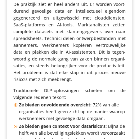
De praktijk ziet er heel anders uit. Er worden voort­
du­rend gevoelige data en intel­lec­tueel eigendom
gege­ne­reerd en uitge­wis­seld met cloud­dien­sten,
SaaS-platforms en AI-tools. Markt­ana­listen zetten
complete datasets met klan­ten­ge­ge­vens over naar
spread­sheets. Technici delen ontwerp­be­standen met
aannemers. Werk­ne­mers kopiëren vertrou­we­lijke
data en plakken die in AI-assis­tenten. Dit is tegen­
woordig de normale gang van zaken binnen orga­ni­
sa­ties, en steeds belang­rijker voor de produc­ti­vi­teit.
Het probleem is dat elke stap in dit proces nieuwe
risico’s met zich meebrengt.
Tradi­ti­o­nele DLP-oplos­singen schieten om de
volgende redenen tekort:
Ze bieden onvol­doende overzicht:
72% van alle
orga­ni­sa­ties heeft geen zicht op de manier waarop
werk­ne­mers met gevoelige data omgaan.
Ze bieden geen context voor datarisico’s:
Bijna de
helft van alle bevei­li­gings­lekken wordt veroor­zaakt