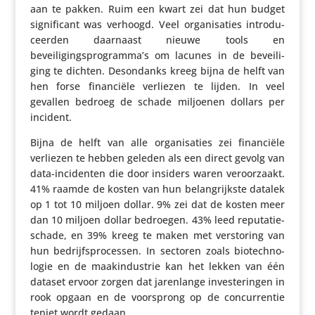
aan te pakken. Ruim een kwart zei dat hun budget
signi­fi­cant was verhoogd. Veel orga­ni­sa­ties intro­du­
ceerden daarnaast nieuwe tools en
beveiligingsprogramma’s om lacunes in de bevei­li­
ging te dichten. Deson­danks kreeg bijna de helft van
hen forse finan­ciële verliezen te lijden. In veel
gevallen bedroeg de schade miljoenen dollars per
incident.
Bijna de helft van alle orga­ni­sa­ties zei finan­ciële
verliezen te hebben geleden als een direct gevolg van
data-inci­denten die door insiders waren veroor­zaakt.
41% raamde de kosten van hun belang­rijkste datalek
op 1 tot 10 miljoen dollar. 9% zei dat de kosten meer
dan 10 miljoen dollar bedroegen. 43% leed repu­ta­tie­
schade, en 39% kreeg te maken met versto­ring van
hun bedrijfs­pro­cessen. In sectoren zoals biotech­no­
logie en de maak­in­du­strie kan het lekken van één
dataset ervoor zorgen dat jaren­lange inves­te­ringen in
rook opgaan en de voor­sprong op de concur­rentie
teniet wordt gedaan.