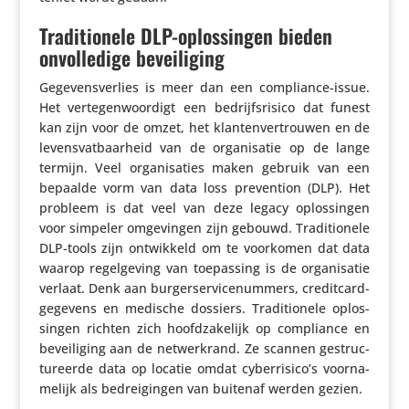
Traditionele DLP-oplossingen bieden
onvolledige beveiliging
Gege­vens­ver­lies is meer dan een compli­ance-issue.
Het verte­gen­woor­digt een bedrijfs­ri­sico dat funest
kan zijn voor de omzet, het klan­ten­ver­trouwen en de
levens­vat­baar­heid van de orga­ni­satie op de lange
termijn. Veel orga­ni­sa­ties maken gebruik van een
bepaalde vorm van data loss preven­tion (DLP). Het
probleem is dat veel van deze legacy oplos­singen
voor simpeler omge­vingen zijn gebouwd. Tradi­ti­o­nele
DLP-tools zijn ontwik­keld om te voorkomen dat data
waarop regel­ge­ving van toepas­sing is de orga­ni­satie
verlaat. Denk aan burger­ser­vi­ce­num­mers, credit­card­
ge­ge­vens en medische dossiers. Tradi­ti­o­nele oplos­
singen richten zich hoofd­za­ke­lijk op compli­ance en
bevei­li­ging aan de netwer­k­rand. Ze scannen gestruc­
tu­reerde data op locatie omdat cyberrisico’s voor­na­
me­lijk als bedrei­gingen van buitenaf werden gezien.