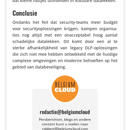
dat kleine foutjes uitmonden in kostbare datalekken.
Conclusie
Ondanks het feit dat security-teams meer budget
voor secu­ri­ty­op­los­singen krijgen, kampen orga­ni­sa­
ties nog altijd met een onac­cep­tabel hoog aantal
scha­de­lijke data­lekken. Dit komt door een al te
sterke afhan­ke­lijk­heid van legacy DLP-oplos­singen
die zich niet mee hebben ontwik­keld met de huidige
complexe omge­vingen en moderne behoeften op het
gebied van databeveiliging.
redactie@belgiumcloud
Persberichten, blogs en andere
content kunt u mailen naar
robbert@belgiumcloud.com