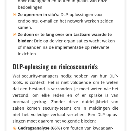
door nala­tig­heid en fouten in plaats van boze
bedoelingen.
Ze opereren in silo’s:
DLP-oplos­singen voor
endpoints, e‑mail en het netwerk werken zelden
samen.
Ze doen er te lang over om tastbare waarde te
bieden:
Drie op de vier orga­ni­sa­ties wacht weken
of maanden na de imple­men­tatie op relevante
inzichten.
DLP-oplossing en risicoscenario’s
Wat security-managers nodig hebben van hun DLP-
tools, is context. Het is niet voldoende om te weten
dat een bestand is verzonden. Je moet weten wie het
verzond, om elke reden en of er sprake is van
normaal gedrag. Zonder deze duide­lijk­heid van
zaken komen security-teams om in meldingen die
niet het volledige verhaal vertellen. Een DLP-oplos­
singen moet daarom het volgende bieden:
Gedrags­ana­lyse (66%)
om fouten van kwaad­aar­