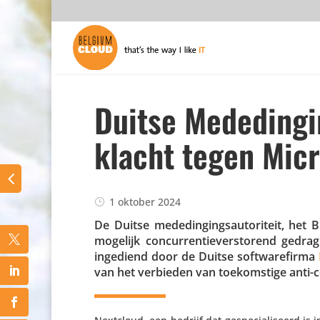
Duitse Mededingin
klacht tegen Mic
1 oktober 2024
De Duitse mede­din­gings­au­to­ri­teit, he
mogelijk concur­ren­tie­ver­sto­rend ged
ingediend door de Duitse soft­wa­re­firma
van het verbieden van toekom­stige anti-co