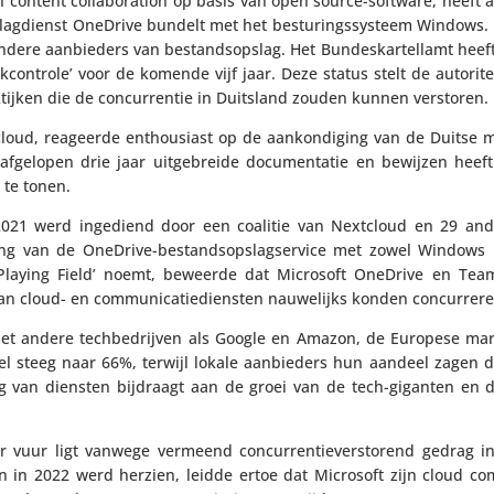
 in content colla­bo­ra­tion op basis van open source-software, heeft a
lag­dienst OneDrive bundelt met het bestu­rings­sys­teem Windows.
ndere aanbie­ders van bestands­op­slag. Het Bundes­kar­tel­lamt heef
on­trole’ voor de komende vijf jaar. Deze status stelt de auto­ri­te
tijken die de concur­rentie in Duitsland zouden kunnen verstoren.
loud, reageerde enthou­siast op de aankon­di­ging van de Duitse m
 de afgelopen drie jaar uitge­breide docu­men­tatie en bewijzen hee
n te tonen.
r 2021 werd ingediend door een coalitie van Nextcloud en 29 an
ing van de OneDrive-bestands­op­slag­ser­vice met zowel Windows 
el Playing Field’ noemt, beweerde dat Microsoft OneDrive en Tea
n cloud- en commu­ni­ca­tie­dien­sten nauwe­lijks konden concurrere
et andere tech­be­drijven als Google en Amazon, de Europese mar
eel steeg naar 66%, terwijl lokale aanbie­ders hun aandeel zagen
ng van diensten bijdraagt aan de groei van de tech-giganten en d
r vuur ligt vanwege vermeend concur­ren­tie­ver­sto­rend gedrag 
n in 2022 werd herzien, leidde ertoe dat Microsoft zijn cloud co