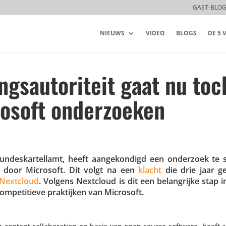
GAST-BLO
NIEUWS
VIDEO
BLOGS
DE 5
gsautoriteit gaat nu toc
rosoft onderzoeken
t Bundes­kar­tel­lamt, heeft aange­kon­digd een onderzoek te
rag door Microsoft. Dit volgt na een
klacht
die drie jaar g
Nextcloud
. Volgens Nextcloud is dit een belang­rijke stap i
mpe­ti­tieve prak­tijken van Microsoft.