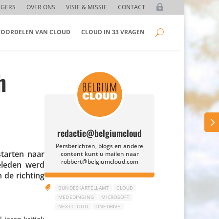
GGERS
OVER ONS
VISIE & MISSIE
CONTACT
 VOORDELEN VAN CLOUD
CLOUD IN 33 VRAGEN
h
redactie@belgiumcloud
Persberichten, blogs en andere
 starten naar
content kunt u mailen naar
robbert@belgiumcloud.com
eleden werd
n de richting

BUNDESKARTELLAMT
CLOUD
MEDEDINGING
MICROSOFT
NEXTCLOUD
ONEDRIVE