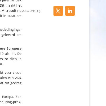
l jaren kritiek
 Dit maakt het
t Microsoft nu
it in staat om
ede­din­gings­
ft geleverd om
dere Europese
10 als 11. De
ms zo diep in
n.
kt voor cloud
 dalen van 26%
at dit gedrag
in Europa. Een
mputing-prak­