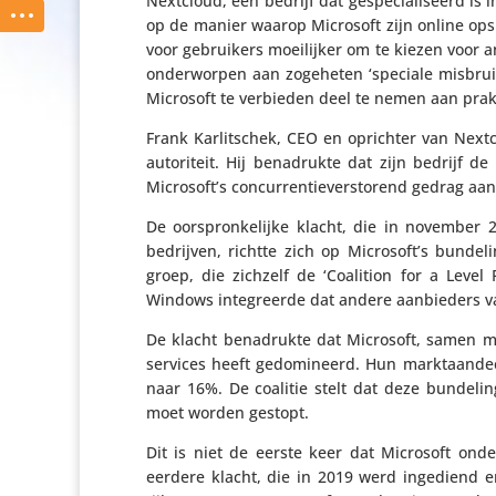
Nextcloud, een bedrijf dat gespe­ci­a­li­seerd is
op de manier waarop Microsoft zijn online ops
voor gebrui­kers moei­lijker om te kiezen voor a
onder­worpen aan zogeheten ‘speciale misbruik­c
Microsoft te verbieden deel te nemen aan prak­
Frank Karlit­schek, CEO en oprichter van Nextc
au­to­ri­teit. Hij bena­drukte dat zijn bedrijf
Microsoft’s concur­ren­tie­ver­sto­rend gedrag aa
De oorspron­ke­lijke klacht, die in novembe
bedrijven, richtte zich op Microsoft’s bundel
groep, die zichzelf de ‘Coalition for a Lev
Windows inte­greerde dat andere aanbie­ders va
De klacht bena­drukte dat Microsoft, samen m
services heeft gedo­mi­neerd. Hun markt­aan­d
naar 16%. De coalitie stelt dat deze bundeli
moet worden gestopt.
Dit is niet de eerste keer dat Microsoft onde
eerdere klacht, die in 2019 werd ingediend e