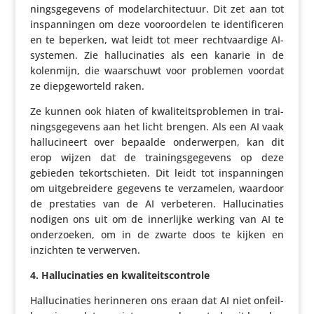
nings­ge­ge­vens of mode­l­ar­chi­tec­tuur. Dit zet aan tot
inspan­ningen om deze voor­oor­delen te iden­ti­fi­ceren
en te beperken, wat leidt tot meer recht­vaar­dige AI-
systemen. Zie hallu­ci­na­ties als een kanarie in de
kolenmijn, die waar­schuwt voor problemen voordat
ze diep­ge­wor­teld raken.
Ze kunnen ook hiaten of kwali­teits­pro­blemen in trai­
nings­ge­ge­vens aan het licht brengen. Als een AI vaak
hallu­ci­neert over bepaalde onder­werpen, kan dit
erop wijzen dat de trai­nings­ge­ge­vens op deze
gebieden tekort­schieten. Dit leidt tot inspan­ningen
om uitge­brei­dere gegevens te verza­melen, waardoor
de pres­ta­ties van de AI verbe­teren. Hallu­ci­na­ties
nodigen ons uit om de inner­lijke werking van AI te
onder­zoeken, om in de zwarte doos te kijken en
inzichten te verwerven.
4.
Hallu­ci­na­ties en kwaliteitscontrole
Hallu­ci­na­ties herin­neren ons eraan dat AI niet onfeil­