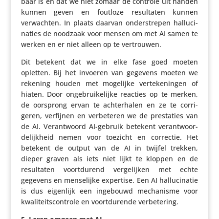
baar is en dat we niet zomaar de controle uit handen
kunnen geven en foutloze resul­taten kunnen
verwachten. In plaats daarvan onder­strepen hallu­ci­
na­ties de noodzaak voor mensen om met AI samen te
werken en er niet alleen op te vertrouwen.
Dit betekent dat we in elke fase goed moeten
opletten. Bij het invoeren van gegevens moeten we
rekening houden met mogelijke verte­ke­ningen of
hiaten. Door onge­brui­ke­lijke reacties op te merken,
de oorsprong ervan te achter­halen en ze te corri­
geren, verfijnen en verbe­teren we de pres­ta­ties van
de AI. Verant­woord AI-gebruik betekent verant­woor­
de­lijk­heid nemen voor toezicht en correctie. Het
betekent de output van de AI in twijfel trekken,
dieper graven als iets niet lijkt te kloppen en de
resul­taten voort­du­rend verge­lijken met echte
gegevens en mense­lijke expertise. Een AI hallu­ci­natie
is dus eigenlijk een ingebouwd mecha­nisme voor
kwali­teits­con­trole en voort­du­rende verbetering.