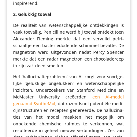
inspirerend.
2.
Gelukkig toeval
De realiteit van weten­schap­pe­lijke ontdek­kingen is
vaak toevallig. Peni­cil­line werd bij toeval ontdekt toen
Alexander Fleming merkte dat een vervuild petri­
schaaltje een bacte­rie­do­dende schimmel bevatte. De
magnetron werd uitge­vonden nadat Percy Spencer
merkte dat een radar magnetron een choco­la­de­reep
in zijn zak deed smelten.
Het ‘hallu­ci­na­tie­pro­bleem’ van AI zorgt voor soort­ge­
lijke ‘gelukkige onge­lukken’ en weten­schap­pe­lijke
inzichten. Onder­zoe­kers van Stanford Medicine en
McMaster Univer­sity creëerden
een AI-model
genaamd SyntheMol
, dat razend­snel poten­tiële medi­
cijn­struc­turen en recepten gene­reerde. De hallu­ci­na­
ties van het model maakten het mogelijk om
onbekende chemische ruimtes te verkennen, wat
resul­teerde in geheel nieuwe verbin­dingen. Zes van