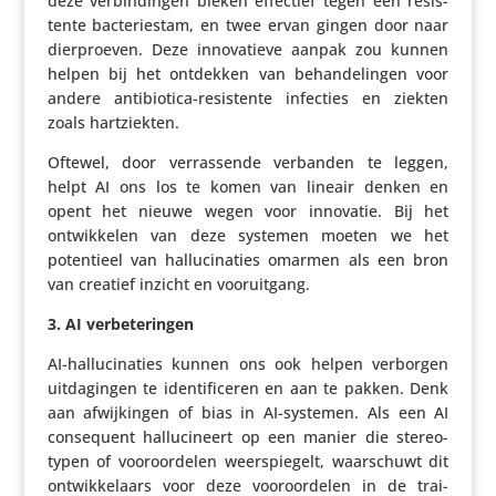
deze verbin­dingen bleken effectief tegen een resis­
tente bacte­rie­stam, en twee ervan gingen door naar
dier­proeven. Deze inno­va­tieve aanpak zou kunnen
helpen bij het ontdekken van behan­de­lingen voor
andere anti­bi­o­tica-resis­tente infecties en ziekten
zoals hartziekten.
Oftewel, door verras­sende verbanden te leggen,
helpt AI ons los te komen van lineair denken en
opent het nieuwe wegen voor innovatie. Bij het
ontwik­kelen van deze systemen moeten we het
poten­tieel van hallu­ci­na­ties omarmen als een bron
van creatief inzicht en vooruitgang.
3.
AI verbe­te­ringen
AI-hallu­ci­na­ties kunnen ons ook helpen verborgen
uitda­gingen te iden­ti­fi­ceren en aan te pakken. Denk
aan afwij­kingen of bias in AI-systemen. Als een AI
conse­quent hallu­ci­neert op een manier die stereo­
typen of voor­oor­delen weer­spie­gelt, waar­schuwt dit
ontwik­ke­laars voor deze voor­oor­delen in de trai­