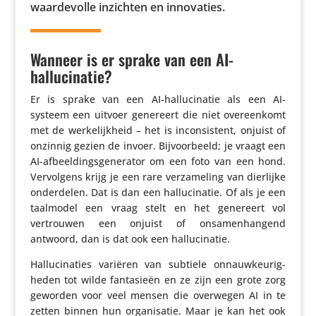
waar­de­volle inzichten en innovaties.
Wanneer is er sprake van een AI-
hallucinatie?
Er is sprake van een AI-hallu­ci­natie als een AI-
systeem een uitvoer genereert die niet over­een­komt
met de werke­lijk­heid – het is incon­sis­tent, onjuist of
onzinnig gezien de invoer. Bijvoor­beeld; je vraagt een
AI-afbeel­dings­ge­ne­rator om een foto van een hond.
Vervol­gens krijg je een rare verza­me­ling van dierlijke
onder­delen. Dat is dan een hallu­ci­natie. Of als je een
taalmodel een vraag stelt en het genereert vol
vertrouwen een onjuist of onsa­men­han­gend
antwoord, dan is dat ook een hallucinatie.
Hallu­ci­na­ties variëren van subtiele onnauw­keu­rig­
heden tot wilde fanta­sieën en ze zijn een grote zorg
geworden voor veel mensen die overwegen AI in te
zetten binnen hun orga­ni­satie. Maar je kan het ook