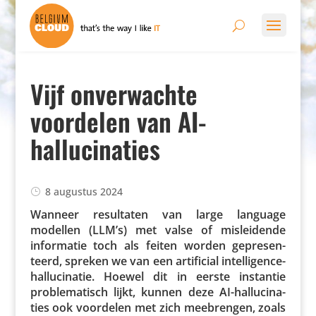
Vijf onverwachte
voordelen van AI-
hallucinaties
8 augustus 2024
Wanneer resul­taten van large language
modellen (LLM’s) met valse of mislei­dende
infor­matie toch als feiten worden gepre­sen­
teerd, spreken we van een arti­fi­cial intel­li­gence-
hallu­ci­natie. Hoewel dit in eerste instantie
proble­ma­tisch lijkt, kunnen deze AI-hallu­ci­na­
ties ook voordelen met zich meebrengen, zoals