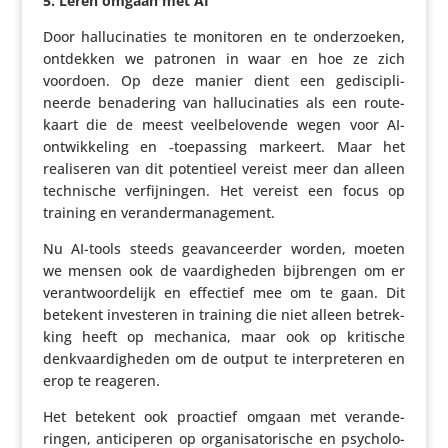
5.
Leren omgaan met AI
Door hallu­ci­na­ties te monitoren en te onder­zoeken,
ontdekken we patronen in waar en hoe ze zich
voordoen. Op deze manier dient een gedis­ci­pli­
neerde bena­de­ring van hallu­ci­na­ties als een route­
kaart die de meest veel­be­lo­vende wegen voor AI-
ontwik­ke­ling en ‑toepas­sing markeert. Maar het
reali­seren van dit poten­tieel vereist meer dan alleen
tech­ni­sche verfij­ningen. Het vereist een focus op
training en verandermanagement.
Nu AI-tools steeds geavan­ceerder worden, moeten
we mensen ook de vaar­dig­heden bijbrengen om er
verant­woor­de­lijk en effectief mee om te gaan. Dit
betekent inves­teren in training die niet alleen betrek­
king heeft op mechanica, maar ook op kritische
denk­vaar­dig­heden om de output te inter­pre­teren en
erop te reageren.
Het betekent ook proactief omgaan met veran­de­
ringen, anti­ci­peren op orga­ni­sa­to­ri­sche en psycho­lo­