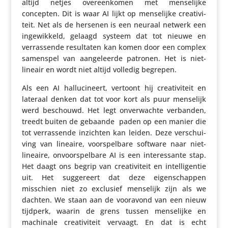
altijd netjes over­een­komen met mense­lijke
concepten. Dit is waar AI lijkt op mense­lijke crea­ti­vi­
teit. Net als de hersenen is een neuraal netwerk een
inge­wik­keld, gelaagd systeem dat tot nieuwe en
verras­sende resul­taten kan komen door een complex
samenspel van aange­leerde patronen. Het is niet-
lineair en wordt niet altijd volledig begrepen.
Als een AI hallu­ci­neert, vertoont hij crea­ti­vi­teit en
lateraal denken dat tot voor kort als puur menselijk
werd beschouwd. Het legt onver­wachte verbanden,
treedt buiten de gebaande paden op een manier die
tot verras­sende inzichten kan leiden. Deze verschui­
ving van lineaire, voor­spel­bare software naar niet-
lineaire, onvoor­spel­bare AI is een inte­res­sante stap.
Het daagt ons begrip van crea­ti­vi­teit en intel­li­gentie
uit. Het sugge­reert dat deze eigen­schappen
misschien niet zo exclusief menselijk zijn als we
dachten. We staan aan de vooravond van een nieuw
tijdperk, waarin de grens tussen mense­lijke en
machinale crea­ti­vi­teit vervaagt. En dat is echt