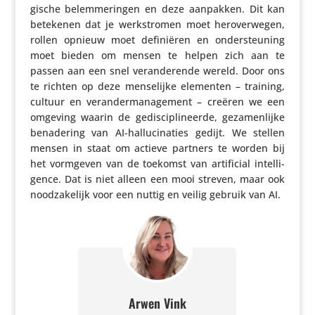
gi­sche belem­me­ringen en deze aanpakken. Dit kan
betekenen dat je werk­stromen moet hero­ver­wegen,
rollen opnieuw moet defi­ni­ëren en onder­steu­ning
moet bieden om mensen te helpen zich aan te
passen aan een snel veran­de­rende wereld. Door ons
te richten op deze mense­lijke elementen – training,
cultuur en veran­der­ma­na­ge­ment – creëren we een
omgeving waarin de gedis­ci­pli­neerde, geza­men­lijke
bena­de­ring van AI-hallu­ci­na­ties gedijt. We stellen
mensen in staat om actieve partners te worden bij
het vormgeven van de toekomst van arti­fi­cial intel­li­
gence. Dat is niet alleen een mooi streven, maar ook
nood­za­ke­lijk voor een nuttig en veilig gebruik van AI.
Arwen Vink