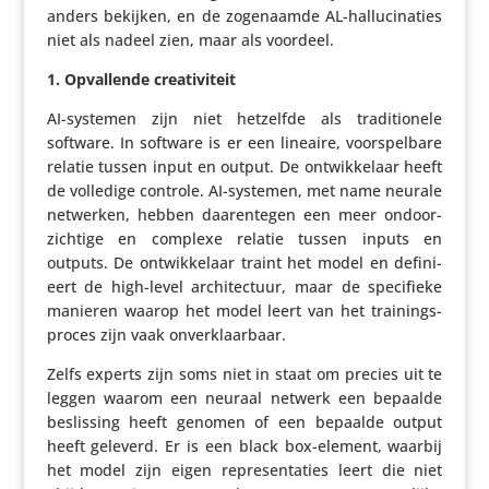
anders bekijken, en de zoge­naamde AL-hallu­ci­na­ties
niet als nadeel zien, maar als voordeel.
1.
Opval­lende creativiteit
AI-systemen zijn niet hetzelfde als tradi­ti­o­nele
software. In software is er een lineaire, voor­spel­bare
relatie tussen input en output. De ontwik­ke­laar heeft
de volledige controle. AI-systemen, met name neurale
netwerken, hebben daar­en­tegen een meer ondoor­
zich­tige en complexe relatie tussen inputs en
outputs. De ontwik­ke­laar traint het model en defi­ni­
eert de high-level archi­tec­tuur, maar de speci­fieke
manieren waarop het model leert van het trai­nings­
proces zijn vaak onverklaarbaar.
Zelfs experts zijn soms niet in staat om precies uit te
leggen waarom een neuraal netwerk een bepaalde
beslis­sing heeft genomen of een bepaalde output
heeft geleverd. Er is een black box-element, waarbij
het model zijn eigen repre­sen­ta­ties leert die niet