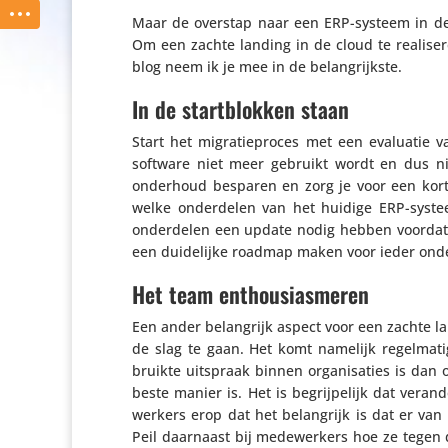
Maar de overstap naar een ERP-systeem in de
Om een zachte landing in de cloud te reali­sere
blog neem ik je mee in de belangrijkste.
In de startblokken staan
Start het migra­tie­proces met een evaluatie 
software niet meer gebruikt wordt en dus n
onderhoud besparen en zorg je voor een kortere 
welke onder­delen van het huidige ERP-sys
onder­delen een update nodig hebben voordat je
een duide­lijke roadmap maken voor ieder onde
Het team enthousiasmeren
Een ander belang­rijk aspect voor een zachte l
de slag te gaan. Het komt namelijk regel­mati
bruikte uitspraak binnen orga­ni­sa­ties is da
beste manier is. Het is begrij­pe­lijk dat ver
wer­kers erop dat het belang­rijk is dat er van 
Peil daarnaast bij mede­wer­kers hoe ze tegen 