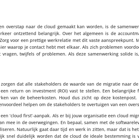
 een overstap naar de cloud gemaakt kan worden, is de samen­wer
ings­ver­keer ontzet­tend belang­rijk. Over het algemeen is de account­
nt. Zorg voor een prettige werk­re­latie met dit vaste aanspreek­punt
nier waarop je contact hebt met elkaar. Als zich problemen voordo
vragen, twijfels of problemen. Als deze samen­wer­king solide is
or zorgen dat alle stake­hol­ders de waarde van de migratie naar de
e een return on invest­ment (ROI) vast te stellen. Een belang­rijke 
erken van de beheer­kosten. Houd dus zicht op deze kosten­post.
n­voor­deel helpen om de stake­hol­ders te over­tuigen van een over
p een ‘cloud first’-aanpak. Als er bij jouw orga­ni­satie een cloud mig
 mee in de over­we­gingen. En bepaal, samen met de soft­wa­re­le­ve
­seren. Natuur­lijk gaat daar tijd en werk in zitten, maar dat is he
ijk snel duidelijk worden dat de cloud de ideale bestem­ming is 