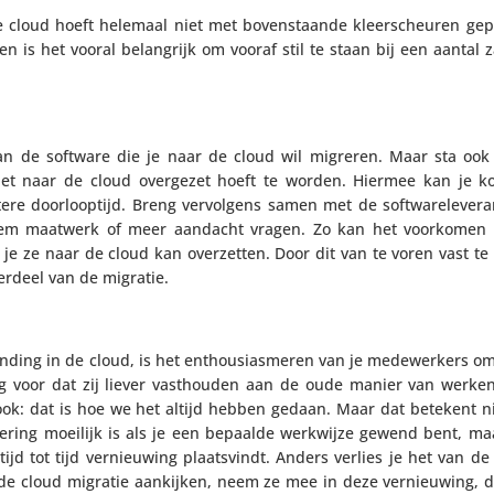
 cloud hoeft helemaal niet met boven­staande kleer­scheuren gep
n is het vooral belang­rijk om vooraf stil te staan bij een aantal 
van de software die je naar de cloud wil migreren. Maar sta ook 
iet naar de cloud overgezet hoeft te worden. Hiermee kan je 
door­loop­tijd. Breng vervol­gens samen met de soft­wa­re­le­ve­ran
teem maatwerk of meer aandacht vragen. Zo kan het voorkomen
 ze naar de cloud kan over­zetten. Door dit van te voren vast te 
rdeel van de migratie.
anding in de cloud, is het enthou­si­as­meren van je mede­wer­kers 
g voor dat zij liever vast­houden aan de oude manier van werken.
n ook: dat is hoe we het altijd hebben gedaan. Maar dat betekent n
an­de­ring moeilijk is als je een bepaalde werkwijze gewend bent, m
tijd tot tijd vernieu­wing plaats­vindt. Anders verlies je het van de
de cloud migratie aankijken, neem ze mee in deze vernieu­wing, de