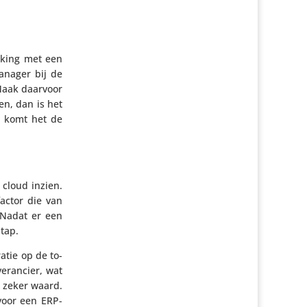
­king met een
ma­nager bij de
. Maak daarvoor
en, dan is het
, komt het de
 cloud inzien.
factor die van
 Nadat er een
stap.
ratie op de to-
­ran­cier, wat
t zeker waard.
voor een ERP-