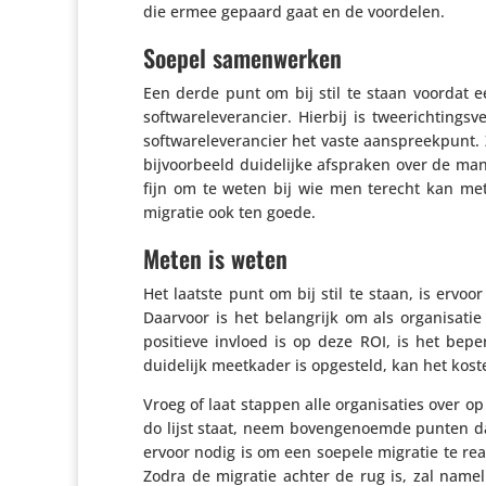
die ermee gepaard gaat en de voordelen.
Soepel samenwerken
Een derde punt om bij stil te staan voordat
soft­wa­re­le­ve­ran­cier. Hierbij is twee­rich­t
soft­wa­re­le­ve­ran­cier het vaste aanspreek­pu
bijvoor­beeld duide­lijke afspraken over de ma
fijn om te weten bij wie men terecht kan met 
migratie ook ten goede.
Meten is weten
Het laatste punt om bij stil te staan, is ervo
Daarvoor is het belang­rijk om als orga­ni­sati
positieve invloed is op deze ROI, is het bep
duidelijk meetkader is opgesteld, kan het koste
Vroeg of laat stappen alle orga­ni­sa­ties over o
do lijst staat, neem boven­ge­noemde punten dan
ervoor nodig is om een soepele migratie te reali
Zodra de migratie achter de rug is, zal namel