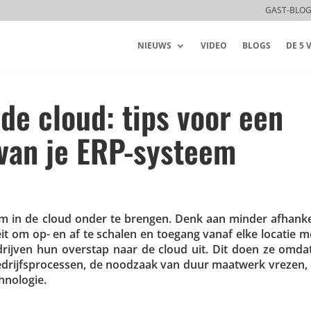
GAST-BLO
NIEUWS
VIDEO
BLOGS
DE 5
 de cloud: tips voor een
 van je ERP-systeem
 in de cloud onder te brengen. Denk aan minder afhan­ke­l
­teit om op- en af te schalen en toegang vanaf elke locatie m
edrijven hun overstap naar de cloud uit. Dit doen ze omdat
bedrijfs­pro­cessen, de noodzaak van duur maatwerk vrezen,
hnologie.