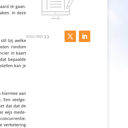
aard te gaan.
zaken. In deze
stil bij welke
kosten rondom
­cier in kaart
 dat bepaalde
stellen kan je
om hiermee aan
 Een veel­ge­
iet dat dat de
aar wijs mede­
 concur­rentie.
 verbe­te­ring