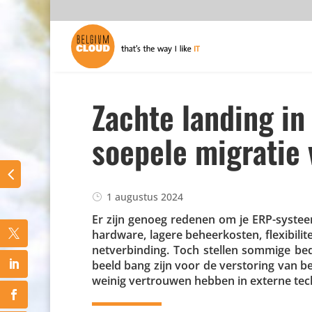
Zachte landing in
soepele migratie
1 augustus 2024
Er zijn genoeg redenen om je ERP-systeem
hardware, lagere beheer­kosten, flexi­bi­li
net­ver­bin­ding. Toch stellen sommige b
beeld bang zijn voor de versto­ring van 
weinig vertrouwen hebben in externe tec