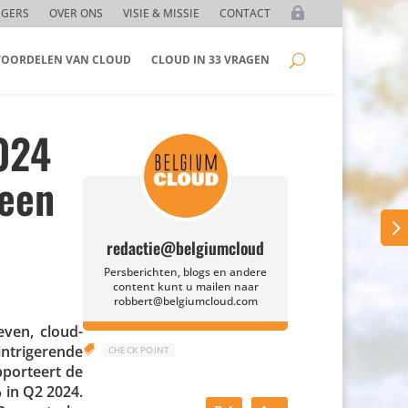
GGERS
OVER ONS
VISIE & MISSIE
CONTACT
 VOORDELEN VAN CLOUD
CLOUD IN 33 VRAGEN
2024
 een
redactie@belgiumcloud
Persberichten, blogs en andere
content kunt u mailen naar
robbert@belgiumcloud.com
even, cloud-
ntri­ge­rende

CHECK POINT
por­teert de
 in Q2 2024.