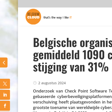
Belgische organi
gemiddeld 1090 c
stijging van 31%
2 augustus 2024
Onderzoek van Check Point Software Tech
geba­seerde cyber­be­vei­li­gings­plat­for
verschui­ving heeft plaats­ge­vonden in h
grootste toename van wereld­wijde cyber­