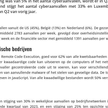
ng was van 5% in het aantal cyber­aan­vallen, wordt er in Q
nd stijgt het aantal cyber­aan­vallen met 33% en Luxem
an Q2 van vorig jaar.
llen vanuit de US (45%), België (13%) en Nederland (6%). De gezon
iddeld 2783 aanvallen per week, gevolgd door overheidsinstelling
r week en de finan­ciële sector met gemiddeld 1391 aanvallen per 
ische bedrijven
s Remote Code Execution, goed voor 62% van alle kwets­baar­heden 
ler kwaad­aar­dige code kan uitvoeren op de computers of het ne
nvaller gecon­tro­leerde code uit te voeren, kan voor verschil­len
n van aanvul­lende malware of het stelen van gevoelige data. De 
even in JavaScript. Van alle kwaad­wil­lige bestanden wordt 50% ver
n stijging van 30% in weke­lijkse aanvallen op bedrijfs­net­werken
ede kwartaal van 2023, en een stijging van 25% ten opzichte v