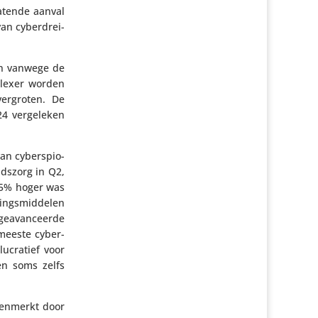
latende aanval
an cyber­drei­
len vanwege de
mplexer worden
vergroten. De
24 verge­leken
n cyber­spi­o­
ids­zorg in Q2,
 15% hoger was
ings­mid­delen
geavan­ceerde
 meeste cyber­
lucratief voor
 en soms zelfs
ken­merkt door