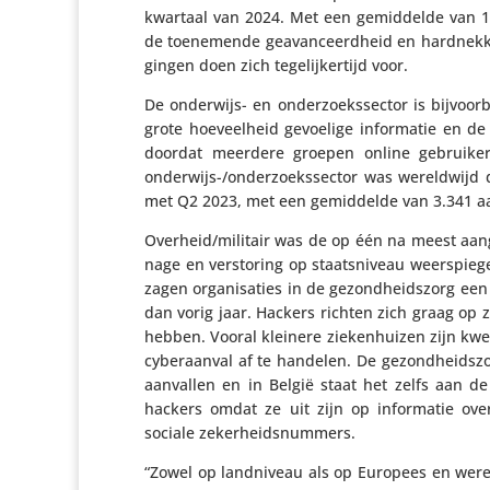
kwartaal van 2024. Met een gemid­delde van 1.
de toene­mende geavan­ceerd­heid en hard­nek­kig
gingen doen zich tege­lij­ker­tijd voor.
De onderwijs- en onder­zoeks­sector is bijvoor­
grote hoeveel­heid gevoelige infor­matie en de 
doordat meerdere groepen online gebrui­kers
onderwijs-/onder­zoeks­sector was wereld­wijd
met Q2 2023, met een gemid­delde van 3.341 aan
Overheid/​militair was de op één na meest aang
nage en versto­ring op staats­ni­veau weer­spie­g
zagen orga­ni­sa­ties in de gezond­heids­zorg ee
dan vorig jaar. Hackers richten zich graag op z
hebben. Vooral kleinere zieken­huizen zijn k
cyber­aanval af te handelen. De gezond­heids­z
aan­vallen en in België staat het zelfs aan d
hackers omdat ze uit zijn op infor­matie over
sociale zekerheidsnummers.
“Zowel op land­ni­veau als op Europees en were