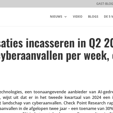
GAST-BLO
NIEUWS
VIDEO
BLOGS
DE 5
saties incasseren in Q2 
yberaanvallen per week,
­no­lo­gies, een toon­aan­ge­vende aanbieder van AI-gedr
men, wijst uit dat er in het tweede kwartaal van 2024 een i
et landschap van cyber­aan­vallen. Check Point Research rap
aan­vallen in de afgelopen twee jaar – een toename van 30%