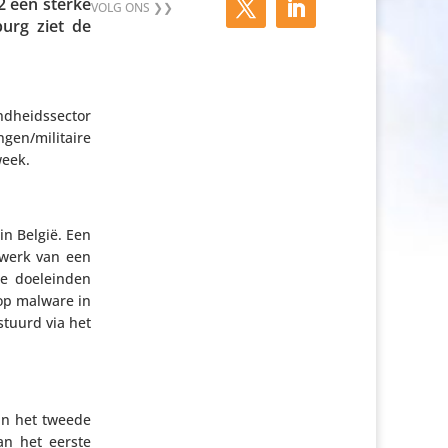
2 een sterke
burg ziet de
d­heids­sector
en/​militaire
week.
in België. Een
twerk van een
de doel­einden
top malware in
stuurd via het
 in het tweede
an het eerste