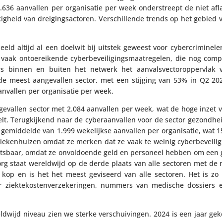
636 aanvallen per orga­ni­satie per week onder­streept de niet af
­heid van drei­gings­ac­toren. Verschil­lende trends op het gebied v
beeld altijd al een doelwit bij uitstek geweest voor cyber­cri­mi­ne
vaak ontoe­rei­kende cyber­be­vei­li­gings­maat­re­gelen, die nog co
 binnen en buiten het netwerk het aanvals­vec­tor­op­per­vlak 
 de meest aange­vallen sector, met een stijging van 53% in Q2 20
vallen per orga­ni­satie per week.
e­vallen sector met 2.084 aanvallen per week, wat de hoge inzet va
elt. Terug­kij­kend naar de cyber­aan­vallen voor de sector gezond­he
n gemid­delde van 1.999 weke­lijkse aanvallen per orga­ni­satie, wat
ieken­huizen omdat ze merken dat ze vaak te weinig cyber­be­vei­li­g
wetsbaar, omdat ze onvol­doende geld en personeel hebben om een 
org staat wereld­wijd op de derde plaats van alle sectoren met de
e kop en is het het meest geviseerd van alle sectoren. Het is zo 
 ziek­te­kos­ten­ver­ze­ke­ringen, nummers van medische dossiers
ld­wijd niveau zien we sterke verschui­vingen. 2024 is een jaar ge