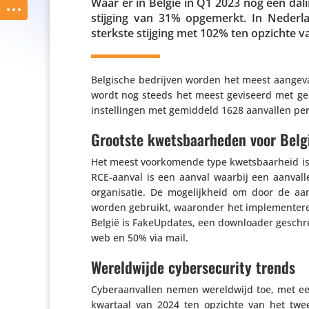
Waar er in België in Q1 2023 nog een dali
stijging van 31% opgemerkt. In Nederla
sterkste stijging met 102% ten opzichte v
Belgische bedrijven worden het meest aange­va
wordt nog steeds het meest geviseerd met gem
instel­lingen met gemiddeld 1628 aanvallen pe
Grootste kwetsbaarheden voor Belg
Het meest voor­ko­mende type kwets­baar­heid i
RCE-aanval is een aanval waarbij een aanval
orga­ni­satie. De moge­lijk­heid om door de aa
worden gebruikt, waaronder het imple­men­tere
België is FakeUp­dates, een down­lo­ader geschr
web en 50% via mail.
Wereldwijde cybersecurity trends
Cyber­aan­vallen nemen wereld­wijd toe, met ee
kwartaal van 2024 ten opzichte van het twe