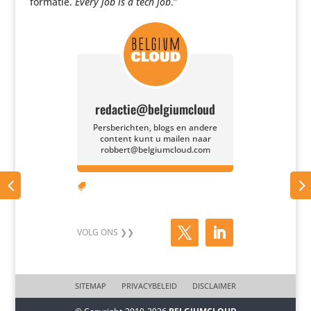
for­matie.
Every job is a tech job
.”
redactie@belgiumcloud
Persberichten, blogs en andere
content kunt u mailen naar
robbert@belgiumcloud.com

SITEMAP
PRIVACYBELEID
DISCLAIMER