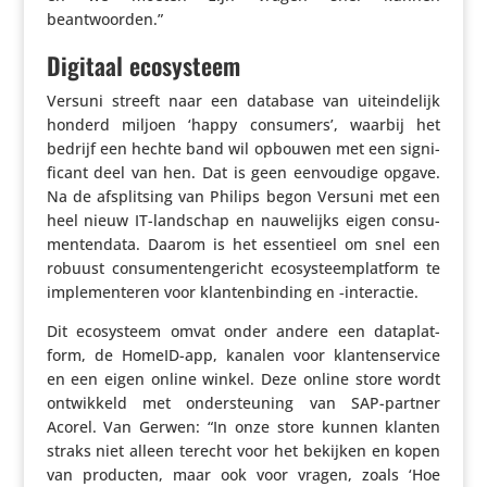
beantwoorden.”
Digitaal ecosysteem
Versuni streeft naar een database van uitein­de­lijk
honderd miljoen ‘happy consumers’, waarbij het
bedrijf een hechte band wil opbouwen met een signi­
fi­cant deel van hen. Dat is geen eenvou­dige opgave.
Na de afsplit­sing van Philips begon Versuni met een
heel nieuw IT-landschap en nauwe­lijks eigen consu­
men­ten­data. Daarom is het essen­tieel om snel een
robuust consu­men­ten­ge­richt ecosys­teem­plat­form te
imple­men­teren voor klan­ten­bin­ding en ‑inter­actie.
Dit ecosys­teem omvat onder andere een data­plat­
form, de HomeID-app, kanalen voor klan­ten­ser­vice
en een eigen online winkel. Deze online store wordt
ontwik­keld met onder­steu­ning van SAP-partner
Acorel. Van Gerwen: “In onze store kunnen klanten
straks niet alleen terecht voor het bekijken en kopen
van producten, maar ook voor vragen, zoals ‘Hoe