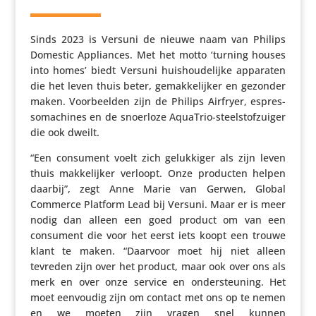
Sinds 2023 is Versuni de nieuwe naam van Philips
Domestic Appli­ances. Met het motto ‘turning houses
into homes’ biedt Versuni huis­hou­de­lijke apparaten
die het leven thuis beter, gemak­ke­lijker en gezonder
maken. Voor­beelden zijn de Philips Airfryer, espres­
so­ma­chines en de snoerloze AquaTrio-steel­stof­zuiger
die ook dweilt.
“Een consument voelt zich geluk­kiger als zijn leven
thuis makke­lijker verloopt. Onze producten helpen
daarbij”, zegt Anne Marie van Gerwen, Global
Commerce Platform Lead bij Versuni. Maar er is meer
nodig dan alleen een goed product om van een
consument die voor het eerst iets koopt een trouwe
klant te maken. “Daarvoor moet hij niet alleen
tevreden zijn over het product, maar ook over ons als
merk en over onze service en onder­steu­ning. Het
moet eenvoudig zijn om contact met ons op te nemen
en we moeten zijn vragen snel kunnen