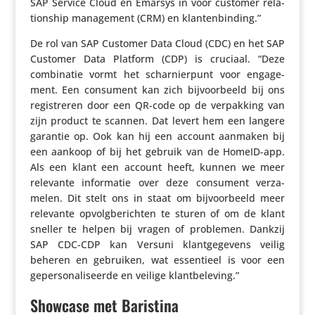
SAP Service Cloud en Emarsys in voor customer rela­
ti­onship mana­ge­ment (CRM) en klantenbinding.”
De rol van SAP Customer Data Cloud (CDC) en het SAP
Customer Data Platform (CDP) is cruciaal. “Deze
combi­natie vormt het schar­nier­punt voor enga­ge­
ment. Een consument kan zich bijvoor­beeld bij ons
regi­streren door een QR-code op de verpak­king van
zijn product te scannen. Dat levert hem een langere
garantie op. Ook kan hij een account aanmaken bij
een aankoop of bij het gebruik van de HomeID-app.
Als een klant een account heeft, kunnen we meer
relevante infor­matie over deze consument verza­
melen. Dit stelt ons in staat om bijvoor­beeld meer
relevante opvolg­be­richten te sturen of om de klant
sneller te helpen bij vragen of problemen. Dankzij
SAP CDC-CDP kan Versuni klant­ge­ge­vens veilig
beheren en gebruiken, wat essen­tieel is voor een
geper­so­na­li­seerde en veilige klantbeleving.”
Showcase met Baristina