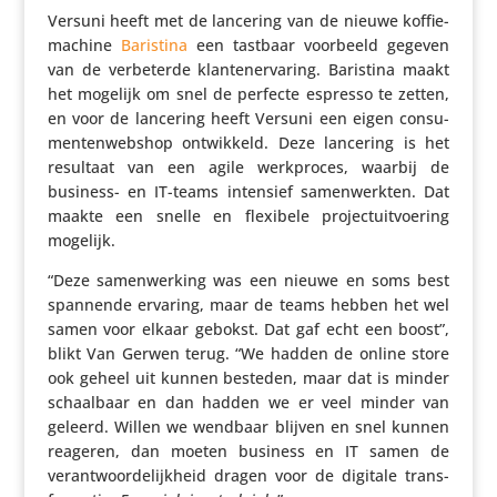
Versuni heeft met de lancering van de nieuwe koffie­
ma­chine
Baristina
een tastbaar voorbeeld gegeven
van de verbe­terde klan­ten­er­va­ring. Baristina maakt
het mogelijk om snel de perfecte espresso te zetten,
en voor de lancering heeft Versuni een eigen consu­
men­ten­web­shop ontwik­keld. Deze lancering is het
resultaat van een agile werk­proces, waarbij de
business- en IT-teams intensief samen­werkten. Dat
maakte een snelle en flexibele projectuit­voe­ring
mogelijk.
“Deze samen­wer­king was een nieuwe en soms best
spannende ervaring, maar de teams hebben het wel
samen voor elkaar gebokst. Dat gaf echt een boost”,
blikt Van Gerwen terug. “We hadden de online store
ook geheel uit kunnen besteden, maar dat is minder
schaal­baar en dan hadden we er veel minder van
geleerd. Willen we wendbaar blijven en snel kunnen
reageren, dan moeten business en IT samen de
verant­woor­de­lijk­heid dragen voor de digitale trans­