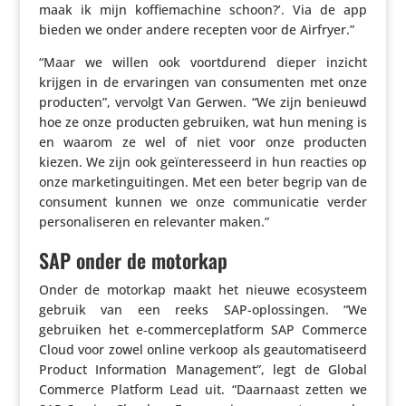
maak ik mijn koffie­ma­chine schoon?’. Via de app
bieden we onder andere recepten voor de Airfryer.”
“Maar we willen ook voort­du­rend dieper inzicht
krijgen in de erva­ringen van consu­menten met onze
producten”, vervolgt Van Gerwen. “We zijn benieuwd
hoe ze onze producten gebruiken, wat hun mening is
en waarom ze wel of niet voor onze producten
kiezen. We zijn ook geïn­te­res­seerd in hun reacties op
onze marke­ting­ui­tingen. Met een beter begrip van de
consument kunnen we onze commu­ni­catie verder
perso­na­li­seren en rele­vanter maken.”
SAP onder de motorkap
Onder de motorkap maakt het nieuwe ecosys­teem
gebruik van een reeks SAP-oplos­singen. “We
gebruiken het e‑commerceplatform SAP Commerce
Cloud voor zowel online verkoop als geau­to­ma­ti­seerd
Product Infor­ma­tion Mana­ge­ment”, legt de Global
Commerce Platform Lead uit. “Daarnaast zetten we