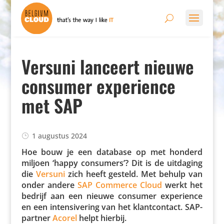
Versuni lanceert nieuwe
consumer experience
met SAP
1 augustus 2024
Hoe bouw je een database op met honderd
miljoen ‘happy consumers’? Dit is de uitdaging
die
Versuni
zich heeft gesteld. Met behulp van
onder andere
SAP Commerce Cloud
werkt het
bedrijf aan een nieuwe consumer expe­rience
en een inten­si­ve­ring van het klant­con­tact. SAP-
partner
Acorel
helpt hierbij.