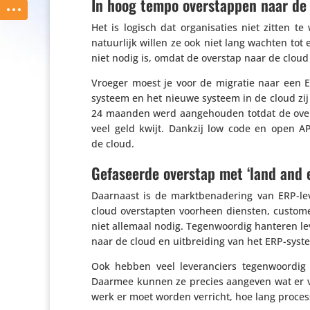
In hoog tempo overstappen naar de
Het is logisch dat orga­ni­sa­ties niet zitten 
natuur­lijk willen ze ook niet lang wachten tot 
niet nodig is, omdat de overstap naar de clou
Vroeger moest je voor de migratie naar een 
systeem en het nieuwe systeem in de cloud zij
24 maanden werd aange­houden totdat de overs
veel geld kwijt. Dankzij low code en open API
de cloud.
Gefaseerde overstap met ‘land and
Daarnaast is de markt­be­na­de­ring van ERP-leve
cloud over­stapten voorheen diensten, custome
niet allemaal nodig. Tegen­woordig hanteren le
naar de cloud en uitbrei­ding van het ERP-syst
Ook hebben veel leve­ran­ciers tegen­woordi
Daarmee kunnen ze precies aangeven wat er v
werk er moet worden verricht, hoe lang proces