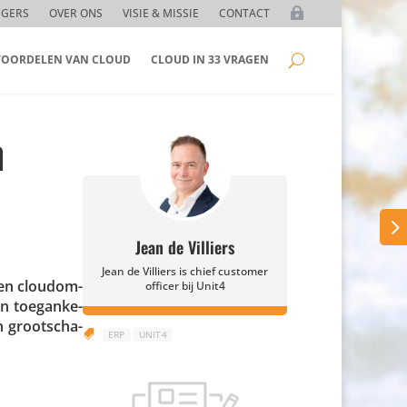
GGERS
OVER ONS
VISIE & MISSIE
CONTACT
 VOORDELEN VAN CLOUD
CLOUD IN 33 VRAGEN
n
Jean de Villiers
Jean de Villiers is chief customer
een cloudom­
officer bij Unit4
en toegan­ke­
n groot­scha­

ERP
UNIT4