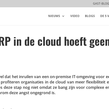
GAST-BLO
NIEUWS
VIDEO
BLOGS
DE 5
RP in de cloud hoeft gee
l dat het inruilen van een on-premise IT-omgeving voor 
fi­teren orga­ni­sa­ties in de cloud van meer flexi­bi­li­teit 
­ties deze stap nog niet omdat ze bang zijn voor complexe e
waarom deze angst ongegrond is.