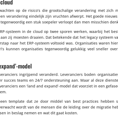
 cloud
te wachten op de risico’s die groot­scha­lige veran­de­ring met zich
een veran­de­ring eindelijk zijn vruchten afwerpt. Het goede nieuws 
d tegen­woordig een stuk soepeler verloopt dan men misschien denk
ERP-systeem in de cloud op twee sporen werken, waarbij het bes
 aan zij moesten draaien. Dat betekende dat het legacy systeem va
tap naar het ERP-systeem voltooid was. Orga­ni­sa­ties waren hie
’s kunnen orga­ni­sa­ties tegen­woordig gelukkig veel sneller ove
 expand’-model
­ran­ciers ingrij­pend veranderd. Leve­ran­ciers boden orga­ni­sa­ti
r succes teams en 24/​7 onder­steu­ning aan. Maar al deze dienst
ve­ran­ciers een ‘land and expand’-model dat voorziet in een gefa­s
eem.
g een template dat ze door middel van best practices hebben sa
erwacht wordt van de mensen die de leiding over de migratie he
sen in beslag nemen en wat dit gaat kosten.