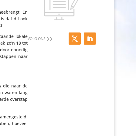
 meebrengt. En
is dat dit ook
t.
taande lokale
ak zo’n 18 tot
rdoor onnodig
r­stappen naar
es die naar de
en waren lang
eerde overstap
men­ge­steld.
bben, hoeveel