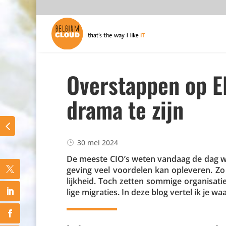
Overstappen op E
drama te zijn
30 mei 2024
De meeste CIO’s weten vandaag de dag we
ge­ving veel voordelen kan opleveren. Zo pro
lijk­heid. Toch zetten sommige orga­ni­sa
lige migraties. In deze blog vertel ik je 