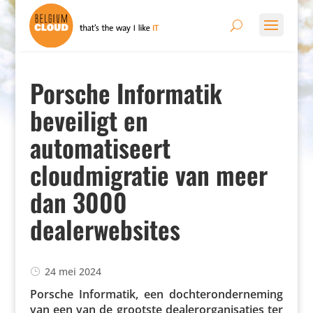
Porsche Informatik
beveiligt en
automatiseert
cloudmigratie van meer
dan 3000
dealerwebsites
24 mei 2024
Porsche Infor­matik, een doch­ter­on­der­ne­ming
van een van de grootste deale­ror­ga­ni­sa­ties ter