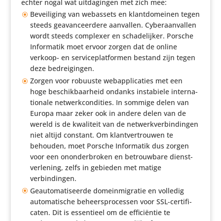
echter nogal wat uitda­gingen met zich mee:
Bevei­li­ging van webassets en klant­do­meinen tegen
steeds geavan­ceer­dere aanvallen. Cyber­aan­vallen
wordt steeds complexer en scha­de­lijker. Porsche
Infor­matik moet ervoor zorgen dat de online
verkoop- en servi­ce­plat­formen bestand zijn tegen
deze bedreigingen.
Zorgen voor robuuste webap­pli­ca­ties met een
hoge beschik­baar­heid ondanks insta­biele inter­na­
ti­o­nale netwerk­con­di­ties. In sommige delen van
Europa maar zeker ook in andere delen van de
wereld is de kwaliteit van de netwerk­ver­bin­dingen
niet altijd constant. Om klant­ver­trouwen te
behouden, moet Porsche Infor­matik dus zorgen
voor een onon­der­broken en betrouw­bare dienst­
ver­le­ning, zelfs in gebieden met matige
verbindingen.
Geau­to­ma­ti­seerde domein­mi­gratie en volledig
auto­ma­ti­sche beheers­pro­cessen voor SSL-certi­fi­
caten. Dit is essen­tieel om de effi­ci­ëntie te