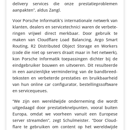
delivery services die onze pres­ta­tie­pro­blemen
aanpakten”, aldus Zangl.
Voor Porsche Informatik’s inter­na­ti­o­nale netwerk van
klanten, dealers en servi­ce­tech­nici waren de verbe­te­
ringen vrijwel direct merkbaar. Door gebruik te
maken van Cloud­flare Load Balancing, Argo Smart
Routing, R2 Distri­buted Object Storage en Workers
(code die niet op servers draait maar in het netwerk),
kon Porsche Infor­matik toepas­singen dichter bij de
eind­ge­bruiker bouwen en uitvoeren. Dit resul­teerde
in een aanzien­lijke vermin­de­ring van de band­breed­
te­kosten en verbe­terde pres­ta­ties en bruik­baar­heid
van hun online car confi­gu­rator, bestel­lings­soft­ware
en servicequeues.
“We zijn een wereld­wijde onder­ne­ming die wordt
uitge­daagd door pres­ta­tie­knel­punten, vooral buiten
Europa, omdat we voorheen vanuit een Europese
server streamden”, zegt Schul­meister. “Door Cloud­
flare te gebruiken om content op het wereld­wijde