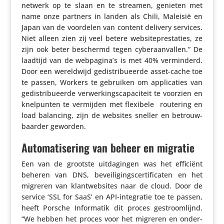
netwerk op te slaan en te streamen, genieten met
name onze partners in landen als Chili, Maleisië en
Japan van de voordelen van content delivery services.
Niet alleen zien zij veel betere websi­te­pres­ta­ties, ze
zijn ook beter beschermd tegen cyber­aan­vallen.” De
laadtijd van de webpagina’s is met 40% vermin­derd.
Door een wereld­wijd gedis­tri­bu­eerde asset-cache toe
te passen, Workers te gebruiken om appli­ca­ties van
gedis­tri­bu­eerde verwer­kings­ca­pa­ci­teit te voorzien en
knel­punten te vermijden met flexibele routering en
load balancing, zijn de websites sneller en betrouw­
baarder geworden.
Automatisering van beheer en migratie
Een van de grootste uitda­gingen was het efficiënt
beheren van DNS, bevei­li­gings­cer­ti­fi­caten en het
migreren van klant­web­sites naar de cloud. Door de
service ‘SSL for SaaS’ en API-inte­gratie toe te passen,
heeft Porsche Infor­matik dit proces gestroom­lijnd.
“We hebben het proces voor het migreren en onder­