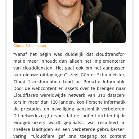
Günter Schul­meister
“Vanaf het begin was duidelijk dat cloud­trans­for­
matie meer inhoudt dan alleen het imple­men­teren
van cloud­dien­sten. Het gaat ook om het aanpassen
aan nieuwe uitda­gingen”, zegt Günter Schul­meister,
Cloud Trans­for­ma­tion Lead bij Porsche Infor­matik.
Door de webcon­tent en assets over te brengen naar
Cloudflare’s wereld­wijde netwerk van 310 data­cen­
ters in meer dan 120 landen, kon Porsche Infor­matik
de pres­ta­ties en bevei­li­ging aanzien­lijk verbe­teren.
Dit netwerk zorgt ervoor dat de content dichter bij de
eind­ge­brui­kers wordt geplaatst, wat resul­teert in
snellere laad­tijden en een verbe­terde gebrui­ker­s­er­
va­ring. “Cloud­flare gaf ons toegang tot content