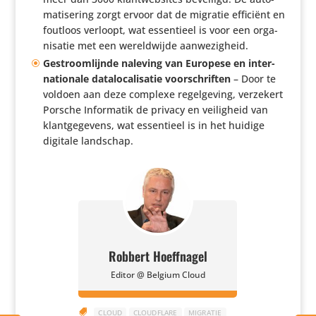
ma­ti­se­ring zorgt ervoor dat de migratie efficiënt en
foutloos verloopt, wat essen­tieel is voor een orga­
ni­satie met een wereld­wijde aanwezigheid.
Gestroom­lijnde naleving van Europese en inter­
na­ti­o­nale data­lo­ca­li­satie voor­schriften
– Door te
voldoen aan deze complexe regel­ge­ving, verzekert
Porsche Infor­matik de privacy en veilig­heid van
klant­ge­ge­vens, wat essen­tieel is in het huidige
digitale landschap.
Robbert Hoeffnagel
Editor @ Belgium Cloud

CLOUD
CLOUDFLARE
MIGRATIE