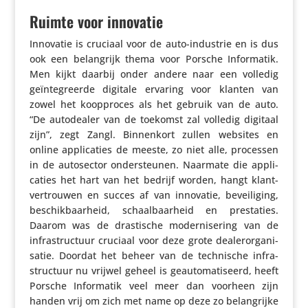
Ruimte voor innovatie
Innovatie is cruciaal voor de auto-industrie en is dus
ook een belang­rijk thema voor Porsche Infor­matik.
Men kijkt daarbij onder andere naar een volledig
geïn­te­greerde digitale ervaring voor klanten van
zowel het koop­proces als het gebruik van de auto.
“De auto­dealer van de toekomst zal volledig digitaal
zijn”, zegt Zangl. Binnen­kort zullen websites en
online appli­ca­ties de meeste, zo niet alle, processen
in de auto­sector onder­steunen. Naarmate die appli­
ca­ties het hart van het bedrijf worden, hangt klant­
ver­trouwen en succes af van innovatie, bevei­li­ging,
beschik­baar­heid, schaal­baar­heid en pres­ta­ties.
Daarom was de dras­ti­sche moder­ni­se­ring van de
infra­struc­tuur cruciaal voor deze grote deale­ror­ga­ni­
satie. Doordat het beheer van de tech­ni­sche infra­
struc­tuur nu vrijwel geheel is geau­to­ma­ti­seerd, heeft
Porsche Infor­matik veel meer dan voorheen zijn
handen vrij om zich met name op deze zo belang­rijke