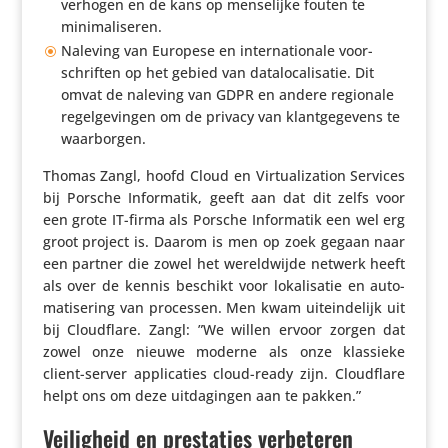
verhogen en de kans op mense­lijke fouten te
minimaliseren.
Naleving van Europese en inter­na­ti­o­nale voor­
schriften op het gebied van data­lo­ca­li­satie. Dit
omvat de naleving van GDPR en andere regionale
regel­ge­vingen om de privacy van klant­ge­ge­vens te
waarborgen.
Thomas Zangl, hoofd Cloud en Virtu­a­li­za­tion Services
bij Porsche Infor­matik, geeft aan dat dit zelfs voor
een grote IT-firma als Porsche Infor­matik een wel erg
groot project is. Daarom is men op zoek gegaan naar
een partner die zowel het wereld­wijde netwerk heeft
als over de kennis beschikt voor loka­li­satie en auto­
ma­ti­se­ring van processen. Men kwam uitein­de­lijk uit
bij Cloud­flare. Zangl: ”We willen ervoor zorgen dat
zowel onze nieuwe moderne als onze klassieke
client-server appli­ca­ties cloud-ready zijn. Cloud­flare
helpt ons om deze uitda­gingen aan te pakken.”
Veiligheid en prestaties verbeteren