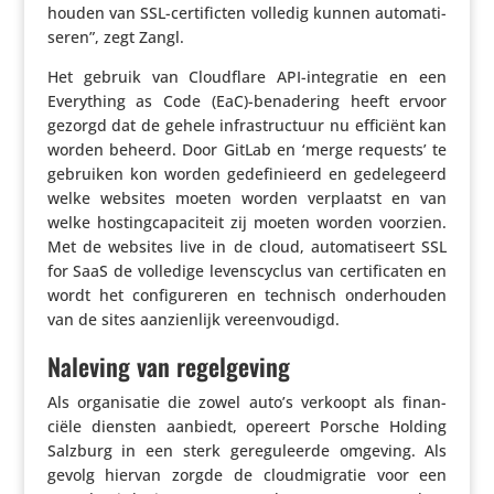
houden van SSL-certi­ficten volledig kunnen auto­ma­ti­
seren”, zegt Zangl.
Het gebruik van Cloud­flare API-inte­gratie en een
Every­thing as Code (EaC)-benadering heeft ervoor
gezorgd dat de gehele infra­struc­tuur nu efficiënt kan
worden beheerd. Door GitLab en ‘merge requests’ te
gebruiken kon worden gede­fi­ni­eerd en gede­le­geerd
welke websites moeten worden verplaatst en van
welke hosting­ca­pa­ci­teit zij moeten worden voorzien.
Met de websites live in de cloud, auto­ma­ti­seert SSL
for SaaS de volledige levens­cy­clus van certi­fi­caten en
wordt het confi­gu­reren en technisch onder­houden
van de sites aanzien­lijk vereenvoudigd.
Naleving van regelgeving
Als orga­ni­satie die zowel auto’s verkoopt als finan­
ciële diensten aanbiedt, opereert Porsche Holding
Salzburg in een sterk gere­gu­leerde omgeving. Als
gevolg hiervan zorgde de cloud­mi­gratie voor een