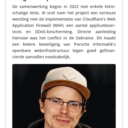
De samen­wer­king begon in 2022 met enkele klein­
scha­lige tests. Al snel nam het project een serieuze
wending met de imple­men­tatie van Cloudflare’s Web
Appli­ca­tion Firewall (WAF), een aantal appli­ca­tie­ser­
vices en DDoS-bescher­ming. Directe aanlei­ding
hiervoor was het conflict in de Oekraïne. Dit maakt
een betere bevei­li­ging van Porsche Informatik’s
openbare webin­fra­struc­tuur tegen goed gefi­nan­
cierde aanvallen noodzakelijk.