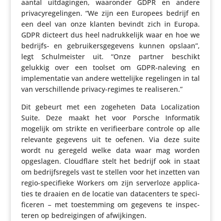
aantal uitda­gingen, waaronder GDPR en andere
priva­cy­re­ge­lingen. “We zijn een Europees bedrijf en
een deel van onze klanten bevindt zich in Europa.
GDPR dicteert dus heel nadruk­ke­lijk waar en hoe we
bedrijfs- en gebrui­kers­ge­ge­vens kunnen opslaan”,
legt Schul­meister uit. “Onze partner beschikt
gelukkig over een toolset om GDPR-naleving en
imple­men­tatie van andere wette­lijke rege­lingen in tal
van verschil­lende privacy-regimes te realiseren.”
Dit gebeurt met een zogeheten Data Loca­li­za­tion
Suite. Deze maakt het voor Porsche Infor­matik
mogelijk om strikte en veri­fi­eer­bare controle op alle
relevante gegevens uit te oefenen. Via deze suite
wordt nu geregeld welke data waar mag worden
opge­slagen. Cloud­flare stelt het bedrijf ook in staat
om bedrijfs­re­gels vast te stellen voor het inzetten van
regio-speci­fieke Workers om zijn server­loze appli­ca­
ties te draaien en de locatie van data­cen­ters te speci­
fi­ceren – met toestem­ming om gegevens te inspec­
teren op bedrei­gingen of afwijkingen.