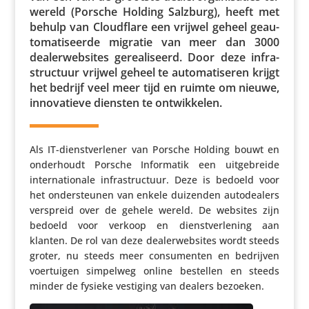
wereld (Porsche Holding Salzburg), heeft met
behulp van Cloud­flare een vrijwel geheel geau­
to­ma­ti­seerde migratie van meer dan 3000
dealer­web­sites gere­a­li­seerd. Door deze infra­
struc­tuur vrijwel geheel te auto­ma­ti­seren krijgt
het bedrijf veel meer tijd en ruimte om nieuwe,
inno­va­tieve diensten te ontwikkelen.
Als IT-dienst­ver­lener van Porsche Holding bouwt en
onder­houdt Porsche Infor­matik een uitge­breide
inter­na­ti­o­nale infra­struc­tuur. Deze is bedoeld voor
het onder­steunen van enkele duizenden auto­dea­lers
verspreid over de gehele wereld. De websites zijn
bedoeld voor verkoop en dienst­ver­le­ning aan
klanten. De rol van deze dealer­web­sites wordt steeds
groter, nu steeds meer consu­menten en bedrijven
voer­tuigen simpelweg online bestellen en steeds
minder de fysieke vestiging van dealers bezoeken.