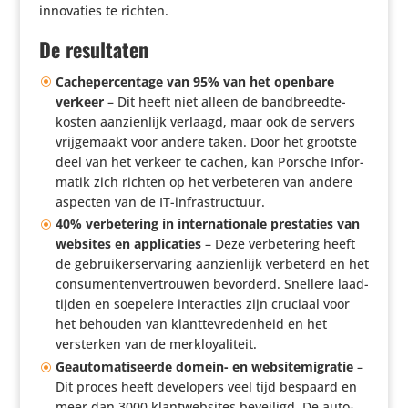
inno­va­ties te richten.
De resultaten
Cache­per­cen­tage van 95% van het openbare
verkeer
– Dit heeft niet alleen de band­breed­te­
kosten aanzien­lijk verlaagd, maar ook de servers
vrij­ge­maakt voor andere taken. Door het grootste
deel van het verkeer te cachen, kan Porsche Infor­
matik zich richten op het verbe­teren van andere
aspecten van de IT-infrastructuur.
40% verbe­te­ring in inter­na­ti­o­nale pres­ta­ties van
websites en appli­ca­ties
– Deze verbe­te­ring heeft
de gebrui­ker­s­er­va­ring aanzien­lijk verbeterd en het
consu­men­ten­ver­trouwen bevorderd. Snellere laad­
tijden en soepelere inter­ac­ties zijn cruciaal voor
het behouden van klant­te­vre­den­heid en het
versterken van de merkloyaliteit.
Geau­to­ma­ti­seerde domein- en websi­te­mi­gratie
–
Dit proces heeft devel­o­pers veel tijd bespaard en
meer dan 3000 klant­web­sites beveiligd. De auto­