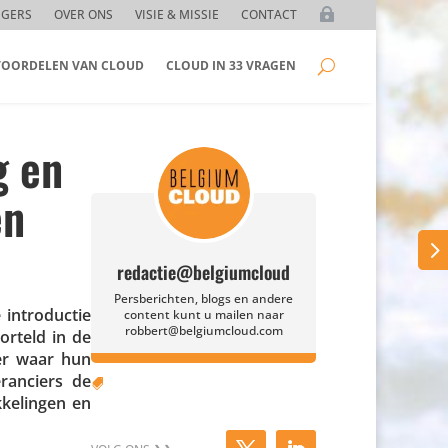
GGERS
OVER ONS
VISIE & MISSIE
CONTACT
 VOORDELEN VAN CLOUD
CLOUD IN 33 VRAGEN
g en
en
redactie@belgiumcloud
Persberichten, blogs en andere
 intro­ductie
content kunt u mailen naar
robbert@belgiumcloud.com
worteld in de
ver waar hun
ran­ciers de

ke­lingen en