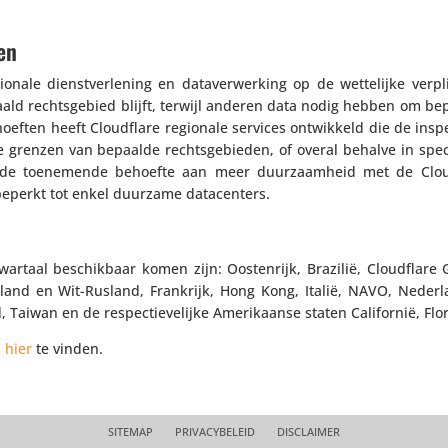
en
nale dienst­ver­le­ning en data­ver­wer­king op de wette­lijke verpl
ld rechts­ge­bied blijft, terwijl anderen data nodig hebben om be
oeften heeft Cloud­flare regionale services ontwik­keld die de insp
e grenzen van bepaalde rechts­ge­bieden, of overal behalve in speci
 op de toene­mende behoefte aan meer duur­zaam­heid met de Clou
 beperkt tot enkel duurzame datacenters.
artaal beschik­baar komen zijn: Oosten­rijk, Brazilië, Cloud­flare
land en Wit-Rusland, Frankrijk, Hong Kong, Italië, NAVO, Nederl
, Taiwan en de respec­tie­ve­lijke Ameri­kaanse staten Cali­fornië, Fl
s
hier
te vinden.
SITEMAP
PRIVACYBELEID
DISCLAIMER