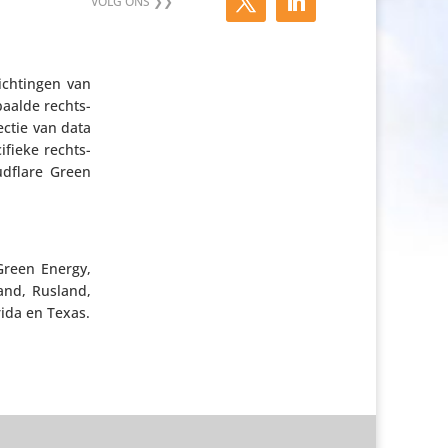
ich­tingen van
paalde rechts­
ectie van data
­fieke rechts­
d­flare Green
 Green Energy,
and, Rusland,
orida en Texas.