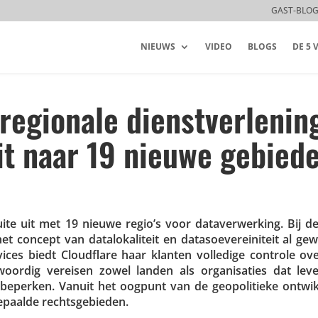
GAST-BLO
NIEUWS
VIDEO
BLOGS
DE 5
 regionale dienstverlenin
it naar 19 nieuwe gebied
uite uit met 19 nieuwe regio’s voor data­ver­wer­king. Bij de
 concept van data­lo­ka­li­teit en data­soe­ve­rei­ni­teit al ge
vices biedt Cloud­flare haar klanten volledige controle o
woordig vereisen zowel landen als orga­ni­sa­ties dat leve­
beperken. Vanuit het oogpunt van de geopo­li­tieke ontwik­
 bepaalde rechtsgebieden.