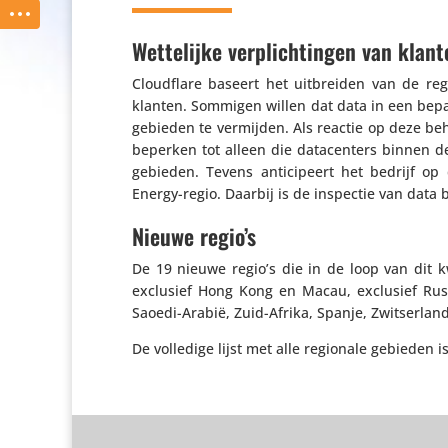
Wettelijke verplichtingen van klant
Cloud­flare baseert het uitbreiden van de regio
klanten. Sommigen willen dat data in een bepaa
ge­bieden te vermijden. Als reactie op deze beh
beperken tot alleen die data­cen­ters binnen d
ge­bieden. Tevens anti­ci­peert het bedrijf
Energy-regio. Daarbij is de inspectie van data
Nieuwe regio’s
De 19 nieuwe regio’s die in de loop van dit kw
exclusief Hong Kong en Macau, exclusief Rus
Saoedi-Arabië, Zuid-Afrika, Spanje, Zwit­ser­land
De volledige lijst met alle regionale gebieden i