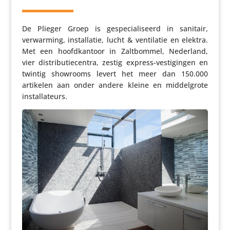
De Plieger Groep is gespe­ci­a­li­seerd in sanitair,
verwar­ming, instal­latie, lucht & venti­latie en elektra.
Met een hoofd­kan­toor in Zalt­bommel, Nederland,
vier distri­bu­tie­centra, zestig express-vesti­gingen en
twintig showrooms levert het meer dan 150.000
artikelen aan onder andere kleine en middel­grote
installateurs.