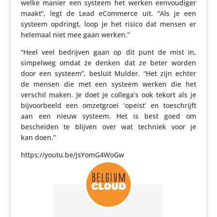
welke manier een systeem het werken eenvou­diger
maakt”, legt de Lead eCommerce uit. “Als je een
systeem opdringt, loop je het risico dat mensen er
helemaal niet mee gaan werken.”
“Heel veel bedrijven gaan op dit punt de mist in,
simpelweg omdat ze denken dat ze beter worden
door een systeem”, besluit Mulder. “Het zijn echter
de mensen die met een systeem werken die het
verschil maken. Je doet je collega’s ook tekort als je
bijvoor­beeld een omzet­groei ‘opeist’ en toeschrijft
aan een nieuw systeem. Het is best goed om
bescheiden te blijven over wat techniek voor je
kan doen.”
https://​youtu​.be/​j​s​Y​o​m​G​4​WoGw