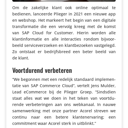
Om de zakelijke klant ook online optimaal te
bedienen, lanceerde Plieger in 2021 een nieuwe app
en webshop. Het markeert het begin van een digitale
trans­for­matie die een vervolg kreeg met de komst
van SAP Cloud for Customer. Hierin worden alle
klant­in­for­matie en alle inter­ac­ties rondom bijvoor­
beeld servi­ce­ver­zoeken en klant­be­zoeken vast­ge­legd.
Zo ontstaat er bedrijfs­breed een beter beeld van
de klant.
Voortdurend verbeteren
“We begonnen met een redelijk standaard imple­men­
tatie van SAP Commerce Cloud”, vertelt Jens Mulder,
Lead eCommerce bij de Plieger Groep. “Sindsdien
staat alles wat we doen in het teken van voort­du­
rende verbe­te­ringen aan ons webkanaal. In nauwe
samen­wer­king met onze partner Acorel streven we
continu naar een betere klan­ten­er­va­ring; een
commit­ment waar Acorel sterk in uitblinkt.”