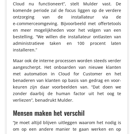
Cloud nu func­ti­o­neert”, stelt Mulder vast. De
komende periode zal de focus liggen op de verdere
ontzor­ging van de instal­la­teur via de
e‑commerceomgeving. Bijvoor­beeld met offer­te­tools
en meer moge­lijk­heden voor het volgen van een
bestel­ling. “We willen die instal­la­teur ontlasten van
admi­ni­stra­tieve taken en 100 procent laten
installeren.”
Maar ook de interne processen worden steeds verder
aange­scherpt. Het onboarden van nieuwe klanten
met auto­ma­tion in Cloud for Customer en het
benaderen van klanten op basis van gedrag en voor­
keuren zijn daar voor­beelden van. “Dat doen we
zonder daarbij de human factor uit het oog te
verliezen”, benadrukt Mulder.
Mensen maken het verschil
“Je moet altijd blijven uitleggen waarom het nodig is
om op een andere manier te gaan werken en op