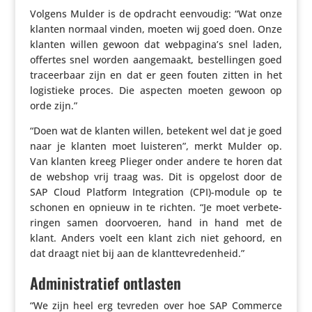
Volgens Mulder is de opdracht eenvoudig: “Wat onze
klanten normaal vinden, moeten wij goed doen. Onze
klanten willen gewoon dat webpagina’s snel laden,
offertes snel worden aange­maakt, bestel­lingen goed
traceer­baar zijn en dat er geen fouten zitten in het
logis­tieke proces. Die aspecten moeten gewoon op
orde zijn.”
“Doen wat de klanten willen, betekent wel dat je goed
naar je klanten moet luisteren”, merkt Mulder op.
Van klanten kreeg Plieger onder andere te horen dat
de webshop vrij traag was. Dit is opgelost door de
SAP Cloud Platform Inte­gra­tion (CPI)-module op te
schonen en opnieuw in te richten. “Je moet verbe­te­
ringen samen door­voeren, hand in hand met de
klant. Anders voelt een klant zich niet gehoord, en
dat draagt niet bij aan de klanttevredenheid.”
Administratief ontlasten
“We zijn heel erg tevreden over hoe SAP Commerce