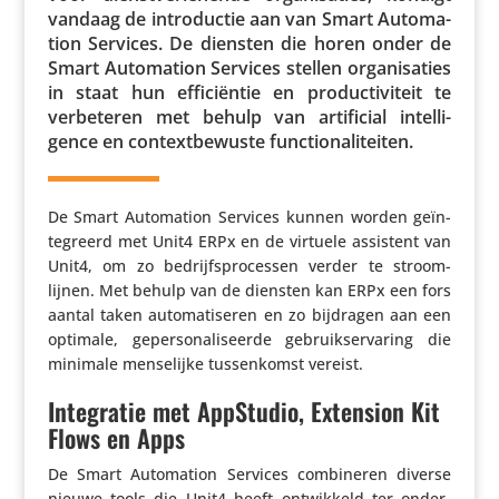
vandaag de intro­ductie aan van Smart Auto­ma­
tion Services. De diensten die horen onder de
Smart Auto­ma­tion Services stellen orga­ni­sa­ties
in staat hun effi­ci­ëntie en produc­ti­vi­teit te
verbe­teren met behulp van arti­fi­cial intel­li­
gence en context­be­wuste functionaliteiten.
De Smart Auto­ma­tion Services kunnen worden geïn­
te­greerd met Unit4 ERPx en de virtuele assistent van
Unit4, om zo bedrijfs­pro­cessen verder te stroom­
lijnen. Met behulp van de diensten kan ERPx een fors
aantal taken auto­ma­ti­seren en zo bijdragen aan een
optimale, geper­so­na­li­seerde gebruik­s­er­va­ring die
minimale mense­lijke tussen­komst vereist.
​Integratie met AppStudio, Extension Kit
Flows en Apps
De Smart Auto­ma­tion Services combi­neren diverse
​
nieuwe tools die Unit4 heeft ontwik­keld ter onder­