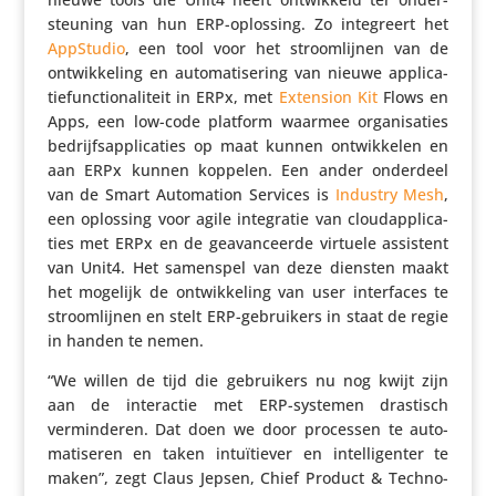
steu­ning van hun ERP-oplossing. Zo inte­greert het
AppStudio
, een tool voor het stroom­lijnen van de
ontwik­ke­ling en auto­ma­ti­se­ring van nieuwe appli­ca­
tie­func­ti­o­na­li­teit in ERPx, met
Extension Kit
Flows en
Apps, een low-code platform waarmee orga­ni­sa­ties
bedrijfs­ap­pli­ca­ties op maat kunnen ontwik­kelen en
aan ERPx kunnen koppelen. Een ander onderdeel
van de Smart Auto­ma­tion Services is
Industry Mesh
,
een oplossing voor agile inte­gratie van cloud­ap­pli­ca­
ties met ERPx en de geavan­ceerde virtuele assistent
van Unit4. Het samenspel van deze diensten maakt
het mogelijk de ontwik­ke­ling van user inter­faces te
stroom­lijnen en stelt ERP-gebrui­kers in staat de regie
in handen te nemen.
“We willen de tijd die gebrui­kers nu nog kwijt zijn
aan de inter­actie met ERP-systemen drastisch
vermin­deren. Dat doen we door processen te auto­
ma­ti­seren en taken intu­ï­tiever en intel­li­genter te
maken”, zegt Claus Jepsen, Chief Product & Tech­no­