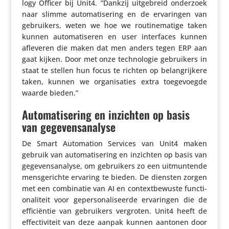
logy Officer bij Unit4. “Dankzij uitge­breid onderzoek
naar slimme auto­ma­ti­se­ring en de erva­ringen van
gebrui­kers, weten we hoe we routi­ne­ma­tige taken
kunnen auto­ma­ti­seren en user inter­faces kunnen
afleveren die maken dat men anders tegen ERP aan
gaat kijken. Door met onze tech­no­logie gebrui­kers in
staat te stellen hun focus te richten op belang­rij­kere
taken, kunnen we orga­ni­sa­ties extra toege­voegde
waarde bieden.”
Automatisering en inzichten op basis
van gegevensanalyse
De Smart Auto­ma­tion Services van Unit4 maken
gebruik van auto­ma­ti­se­ring en inzichten op basis van
gege­vens­ana­lyse, om gebrui­kers zo een uitmun­tende
mens­ge­richte ervaring te bieden. De diensten zorgen
​
met een combi­natie van AI en context­be­wuste func­ti­
o­na­li­teit voor geper­so­na­li­seerde erva­ringen die de
effi­ci­ëntie van gebrui­kers vergroten. Unit4 heeft de
effec­ti­vi­teit van deze aanpak kunnen aantonen door