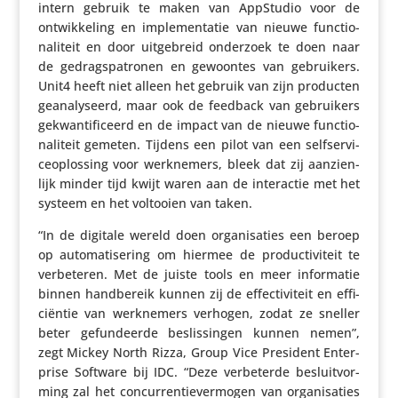
intern gebruik te maken van AppStudio voor de
ontwik­ke­ling en imple­men­tatie van nieuwe func­ti­o­
na­li­teit en door uitge­breid onderzoek te doen naar
de gedrags­pa­tronen en gewoontes van gebrui­kers.
Unit4 heeft niet alleen het gebruik van zijn producten
geana­ly­seerd, maar ook de feedback van gebrui­kers
gekwan­ti­fi­ceerd en de impact van de nieuwe func­ti­o­
na­li­teit gemeten. Tijdens een pilot van een self­ser­vi­
ce­op­los­sing voor werk­ne­mers, bleek dat zij aanzien­
lijk minder tijd kwijt waren aan de inter­actie met het
systeem en het voltooien van taken.
“In de digitale wereld doen orga­ni­sa­ties een beroep
op auto­ma­ti­se­ring om hiermee de produc­ti­vi­teit te
verbe­teren. Met de juiste tools en meer infor­matie
binnen hand­be­reik kunnen zij de effec­ti­vi­teit en effi­
ci­ëntie van werk­ne­mers verhogen, zodat ze sneller
beter gefun­deerde beslis­singen kunnen nemen”,
zegt Mickey North Rizza, Group Vice President Enter­
prise Software bij IDC. “Deze verbe­terde besluit­vor­
ming zal het concur­ren­tie­ver­mogen van orga­ni­sa­ties