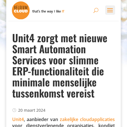
Unit4 zorgt met nieuwe
Smart Automation
Services voor slimme
ERP-functionaliteit die
minimale menselijke
tussenkomst vereist
20 maart 2024
Unit4
, aanbieder van
zakelijke cloud­ap­pli­ca­ties
voor dienst­ver­le­nende orga­ni­sa­ties, kondigt