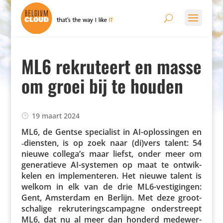
ML6 rekruteert en masse
om groei bij te houden
19 maart 2024
ML6, de Gentse speci­a­list in AI-oplos­singen en
‑diensten, is op zoek naar (di)vers talent: 54
nieuwe collega’s maar liefst, onder meer om
gene­ra­tieve AI-systemen op maat te ontwik­
kelen en imple­men­teren. Het nieuwe talent is
welkom in elk van de drie ML6-vesti­gingen:
Gent, Amsterdam en Berlijn. Met deze groot­
scha­lige rekru­te­rings­cam­pagne onder­streept
ML6, dat nu al meer dan honderd mede­wer­