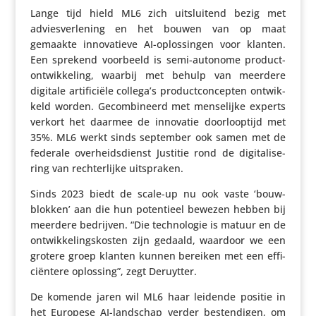
Lange tijd hield ML6 zich uitslui­tend bezig met
advies­ver­le­ning en het bouwen van op maat
gemaakte inno­va­tieve AI-oplos­singen voor klanten.
Een sprekend voorbeeld is semi-autonome product­
ont­wik­ke­ling, waarbij met behulp van meerdere
digitale arti­fi­ciële collega’s product­con­cepten ontwik­
keld worden. Gecom­bi­neerd met mense­lijke experts
verkort het daarmee de innovatie door­loop­tijd met
35%. ML6 werkt sinds september ook samen met de
federale over­heids­dienst Justitie rond de digi­ta­li­se­
ring van rech­ter­lijke uitspraken.
Sinds 2023 biedt de scale-up nu ook vaste ‘bouw­
blokken’ aan die hun poten­tieel bewezen hebben bij
meerdere bedrijven. “Die tech­no­logie is matuur en de
ontwik­ke­lings­kosten zijn gedaald, waardoor we een
grotere groep klanten kunnen bereiken met een effi­
ci­ën­tere oplossing”, zegt Deruytter.
De komende jaren wil ML6 haar leidende positie in
het Europese AI-landschap verder besten­digen, om