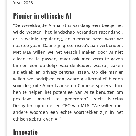
Year 2023.
Pionier in ethische AI
“De wereld­wijde AI-markt is vandaag een beetje het
Wilde Westen: het landschap verandert razend­snel,
er is weinig regu­le­ring, en niemand weet waar we
naartoe gaan. Daar zijn grote risico’s aan verbonden.
Met ML6 willen we het verschil maken door AI niet
alleen toe te passen, maar ook mee vorm te geven
binnen een duidelijk waar­den­kader, waarbij zaken
als ethiek en privacy centraal staan. Op die manier
willen we bedrijven een waardig alter­na­tief bieden
voor de grote Ameri­kaanse en Chinese spelers, door
hen te helpen het poten­tieel van AI te benutten om
positieve impact te genereren”, stelt Nicolas
Deruytter, oprichter en CEO van ML6. “We willen met
andere woorden een echte voor­trekker zijn in het
ethisch gebruik van AI.”
Innovatie