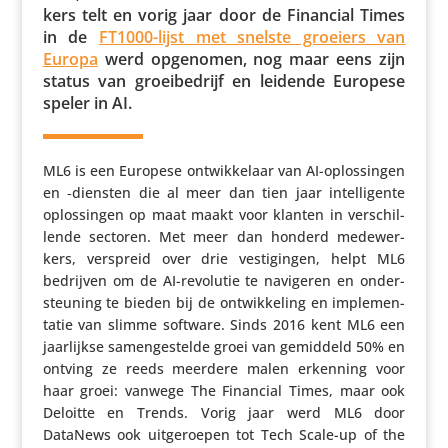
kers telt en vorig jaar door de Financial Times
in de
FT1000-lijst met snelste groeiers van
Europa
werd opgenomen, nog maar eens zijn
status van groei­be­drijf en leidende Europese
speler in AI.
ML6 is een Europese ontwik­ke­laar van AI-oplos­singen
en ‑diensten die al meer dan tien jaar intel­li­gente
oplos­singen op maat maakt voor klanten in verschil­
lende sectoren. Met meer dan honderd mede­wer­
kers, verspreid over drie vesti­gingen, helpt ML6
bedrijven om de AI-revolutie te navigeren en onder­
steu­ning te bieden bij de ontwik­ke­ling en imple­men­
tatie van slimme software. Sinds 2016 kent ML6 een
jaar­lijkse samen­ge­stelde groei van gemiddeld 50% en
ontving ze reeds meerdere malen erkenning voor
haar groei: vanwege The Financial Times, maar ook
Deloitte en Trends. Vorig jaar werd ML6 door
DataNews ook uitge­roepen tot Tech Scale-up of the