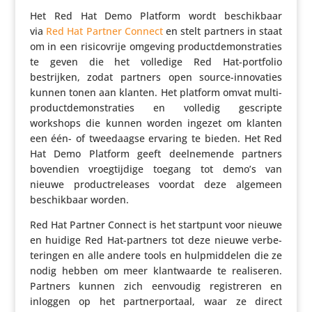
Het Red Hat Demo Platform wordt beschik­baar
via
Red Hat Partner Connect
en stelt partners in staat
om in een risi­co­vrije omgeving product­de­mon­stra­ties
te geven die het volledige Red Hat-portfolio
bestrijken, zodat partners open source-inno­va­ties
kunnen tonen aan klanten. Het platform omvat multi-
product­de­mon­stra­ties en volledig gescripte
workshops die kunnen worden ingezet om klanten
een één- of twee­daagse ervaring te bieden. Het Red
Hat Demo Platform geeft deel­ne­mende partners
bovendien vroeg­tij­dige toegang tot demo’s van
nieuwe product­re­leases voordat deze algemeen
beschik­baar worden.
Red Hat Partner Connect is het startpunt voor nieuwe
en huidige Red Hat-partners tot deze nieuwe verbe­
te­ringen en alle andere tools en hulp­mid­delen die ze
nodig hebben om meer klant­waarde te reali­seren.
Partners kunnen zich eenvoudig regi­streren en
inloggen op het part­ner­por­taal, waar ze direct