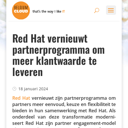
Red Hat vernieuwt
partnerprogramma om
meer klantwaarde te
leveren
18 januari 2024
Red Hat
vernieuwt zijn part­ner­pro­gramma om
partners meer eenvoud, keuze en flexi­bi­li­teit te
bieden in hun samen­wer­king met Red Hat. Als
onderdeel van deze trans­for­matie moder­ni­
seert Red Hat zijn partner enga­ge­ment-model