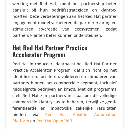
wer­king met Red Hat, zodat het part­ner­ship beter
aansluit bij hun bedrijfs­stra­te­gieën en klant­be­
hoeften. Deze verbe­te­ringen aan het Red Hat partner
enga­ge­ment-model verbe­teren de part­ne­r­er­va­ring en
stimu­leren co-creatie van ecosys­temen, zodat
partners klanten beter kunnen ondersteunen.
Het Red Hat Partner Practice
Accelerator Program
Red Hat intro­du­ceert daarnaast het Red Hat Partner
Practice Acce­le­rator Program, dat zich richt op het
iden­ti­fi­ceren, faci­li­teren, valideren en stimu­leren van
partners binnen het commer­ciële segment, inclusief
middel­grote bedrijven en kmo’s. Met dit programma
stelt Red Hat zijn partners in staat om de volledige
commer­ciële klant­cy­clus te beheren, terwijl ze gedif­
fe­ren­ti­eerde en impact­volle zakelijke resul­taten
bieden via
Red Hat Ansible Auto­ma­tion
Platform
en
Red Hat OpenShift
.