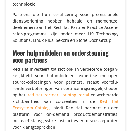
technologie.
Partners die hun certi­fi­ce­ring voor profes­si­o­nele
dienst­ver­le­ning hebben behaald en momenteel
deelnemen aan het Red Hat Partner Practice Acce­le­
rator-programma, zijn onder meer Li9 Tech­no­logy
Solutions, Linux Plus, Sekom en Stone Door Group.
Meer hulpmiddelen en ondersteuning
voor partners
Red Hat inves­teert tot slot ook in verbe­terde toegan­
ke­lijk­heid voor hulp­mid­delen, expertise en open
source-oplos­singen voor partners. Naast voort­du­
rende verbe­te­ringen van certi­fi­ce­rings­mo­ge­lijk­heden
op het
Red Hat Partner Training Portal
en verbe­terde
zicht­baar­heid van co-creaties in de
Red Hat
Ecosystem Catalog
, biedt Red Hat partners nu een
platform voor on-demand product­de­mon­stra­ties,
inclusief staps­ge­wijze instruc­ties en discus­sie­punten
voor klantgesprekken.