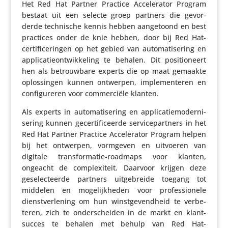
Het Red Hat Partner Practice Acce­le­rator Program
bestaat uit een selecte groep partners die gevor­
derde tech­ni­sche kennis hebben aange­toond en best
practices onder de knie hebben, door bij Red Hat-
certi­fi­ce­ringen op het gebied van auto­ma­ti­se­ring en
appli­ca­tie­ont­wik­ke­ling te behalen. Dit posi­ti­o­neert
hen als betrouw­bare experts die op maat gemaakte
oplos­singen kunnen ontwerpen, imple­men­teren en
confi­gu­reren voor commer­ciële klanten.
Als experts in auto­ma­ti­se­ring en appli­ca­tie­mo­der­ni­
se­ring kunnen gecer­ti­fi­ceerde serv­ice­part­ners in het
Red Hat Partner Practice Acce­le­rator Program helpen
bij het ontwerpen, vormgeven en uitvoeren van
digitale trans­for­matie-roadmaps voor klanten,
ongeacht de complexi­teit. Daarvoor krijgen deze
gese­lec­teerde partners uitge­breide toegang tot
middelen en moge­lijk­heden voor profes­si­o­nele
dienst­ver­le­ning om hun winst­ge­vend­heid te verbe­
teren, zich te onder­scheiden in de markt en klant­
succes te behalen met behulp van Red Hat-