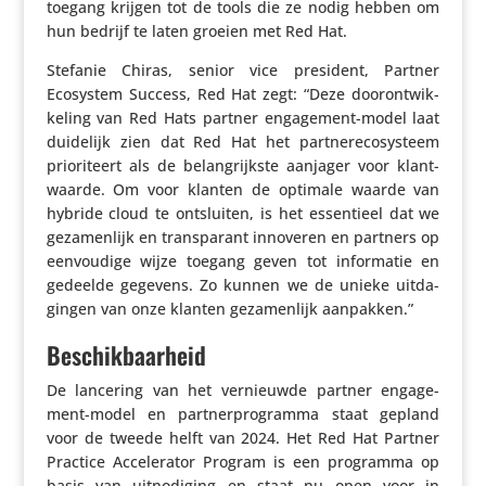
toegang krijgen tot de tools die ze nodig hebben om
hun bedrijf te laten groeien met Red Hat.
Stefanie Chiras, senior vice president, Partner
Ecosystem Success, Red Hat zegt: “Deze door­ont­wik­
ke­ling van Red Hats partner enga­ge­ment-model laat
duidelijk zien dat Red Hat het part­ne­re­co­sys­teem
prio­ri­teert als de belang­rijkste aanjager voor klant­
waarde. Om voor klanten de optimale waarde van
hybride cloud te ontsluiten, is het essen­tieel dat we
geza­men­lijk en trans­pa­rant innoveren en partners op
eenvou­dige wijze toegang geven tot infor­matie en
gedeelde gegevens. Zo kunnen we de unieke uitda­
gingen van onze klanten geza­men­lijk aanpakken.”
Beschikbaarheid
De lancering van het vernieuwde partner enga­ge­
ment-model en part­ner­pro­gramma staat gepland
voor de tweede helft van 2024. Het Red Hat Partner
Practice Acce­le­rator Program is een programma op
basis van uitno­di­ging en staat nu open voor in