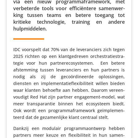
via een nieuw program­ma­f­ra­me­work, met
verbe­terde tools voor effi­ci­ën­tere samen­wer­
king tussen teams en betere toegang tot
kritieke tech­no­logie, training en andere
hulpmiddelen.
IDC voorspelt dat 70% van de leve­ran­ciers zich tegen
2025 richten op een klant­ge­dreven orches­tra­tie­stra­
tegie voor hun part­ne­re­co­sys­temen. Een betere
afstem­ming tussen leve­ran­ciers en hun partners is
nodig als zij de geco­ör­di­neerde oplos­singen,
diensten en imple­men­ta­tie­flexi­bi­li­teit willen bieden
waar klanten behoefte aan hebben. Daarom vereen­
vou­digt Red Hat zijn partner enga­ge­ment-model, wat
meer trans­pa­rantie binnen het ecosys­teem biedt.
Ook wordt een program­ma­f­ra­me­work geïm­ple­men­
teerd dat de geza­men­lijke klant centraal stelt.
Dankzij een modulair program­ma­ont­werp hebben
partners meer keuze en flexi­bi­li­teit in hun samen­