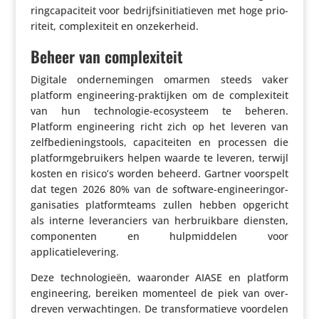
ring­ca­pa­ci­teit voor bedrijfs­ini­ti­a­tieven met hoge prio­
ri­teit, complexi­teit en onzekerheid.
Beheer van complexiteit
Digitale onder­ne­mingen omarmen steeds vaker
platform engi­nee­ring-prak­tijken om de complexi­teit
van hun tech­no­logie-ecosys­teem te beheren.
Platform engi­nee­ring richt zich op het leveren van
zelf­be­die­ningstools, capa­ci­teiten en processen die
plat­form­ge­brui­kers helpen waarde te leveren, terwijl
kosten en risico’s worden beheerd. Gartner voorspelt
dat tegen 2026 80% van de software-engi­nee­ring­or­
ga­ni­sa­ties plat­form­teams zullen hebben opgericht
als interne leve­ran­ciers van herbruik­bare diensten,
compo­nenten en hulp­mid­delen voor
applicatielevering.
Deze tech­no­lo­gieën, waaronder AIASE en platform
engi­nee­ring, bereiken momenteel de piek van over­
dreven verwach­tingen. De trans­for­ma­tieve voordelen