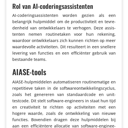
Rol van AI-coderingsassistenten
AI-code­rings­as­sis­tenten worden gezien als een
belang­rijk hulp­middel om de produc­ti­vi­teit en tevre­
den­heid van ontwik­ke­laars te verhogen. Deze assis­
tenten nemen routi­ne­taken voor hun rekening,
waardoor ontwik­ke­laars zich kunnen richten op meer
waar­de­volle acti­vi­teiten. Dit resul­teert in een snellere
levering van functies en een effi­ci­ënter gebruik van
bestaande teams.
AIASE-tools
AIASE-hulp­mid­delen auto­ma­ti­seren routi­ne­ma­tige en
repe­ti­tieve taken in de soft­wa­re­ont­wik­ke­lings­cy­clus,
zoals het genereren van stan­daard­code en unit-
testcode. Dit stelt software-engineers in staat hun tijd
en crea­ti­vi­teit te richten op acti­vi­teiten met een
hogere waarde, zoals de ontwik­ke­ling van nieuwe
functies. Bovendien dragen deze hulp­mid­delen bij
aan een effi­ci­ën­tere allocatie van software-engi­nee­