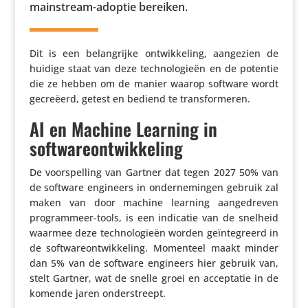
main­stream-adoptie bereiken.
Dit is een belang­rijke ontwik­ke­ling, aangezien de
huidige staat van deze tech­no­lo­gieën en de potentie
die ze hebben om de manier waarop software wordt
gecreëerd, getest en bediend te transformeren.
AI en Machine Learning in
softwareontwikkeling
De voor­spel­ling van Gartner dat tegen 2027 50% van
de software engineers in onder­ne­mingen gebruik zal
maken van door machine learning aange­dreven
program­meer-tools, is een indicatie van de snelheid
waarmee deze tech­no­lo­gieën worden geïn­te­greerd in
de soft­wa­re­ont­wik­ke­ling. Momenteel maakt minder
dan 5% van de software engineers hier gebruik van,
stelt Gartner, wat de snelle groei en accep­tatie in de
komende jaren onderstreept.