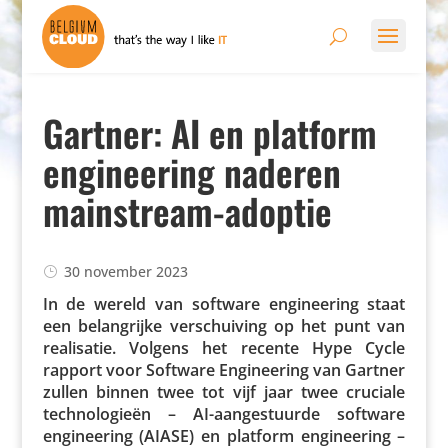
Gartner: AI en platform
engineering naderen
mainstream-adoptie
30 november 2023
In de wereld van software engi­nee­ring staat
een belang­rijke verschui­ving op het punt van
reali­satie. Volgens het recente Hype Cycle
rapport voor Software Engi­nee­ring van Gartner
zullen binnen twee tot vijf jaar twee cruciale
tech­no­lo­gieën – AI-aange­stuurde software
engi­nee­ring (AIASE) en platform engi­nee­ring –