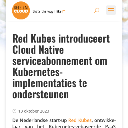
Red Kubes introduceert
Cloud Native
serviceabonnement om
Kubernetes-
implementaties te
ondersteunen
13 oktober 2023
De Neder­landse start-up
Red Kubes
, ontwik­ke­
laar van het Kuber­netes-geba­seerde PaaS