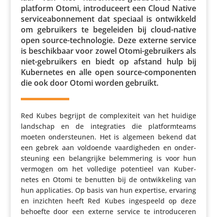
platform Otomi, intro­du­ceert een Cloud Native
servi­ce­a­bon­ne­ment dat speciaal is ontwik­keld
om gebrui­kers te bege­leiden bij cloud-native
open source-tech­no­logie. Deze externe service
is beschik­baar voor zowel Otomi-gebrui­kers als
niet-gebrui­kers en biedt op afstand hulp bij
Kuber­netes en alle open source-compo­nenten
die ook door Otomi worden gebruikt.
Red Kubes begrijpt de complexi­teit van het huidige
landschap en de inte­gra­ties die plat­form­teams
moeten onder­steunen. Het is algemeen bekend dat
een gebrek aan voldoende vaar­dig­heden en onder­
steu­ning een belang­rijke belem­me­ring is voor hun
vermogen om het volledige poten­tieel van Kuber­
netes en Otomi te benutten bij de ontwik­ke­ling van
hun appli­ca­ties. Op basis van hun expertise, ervaring
en inzichten heeft Red Kubes inge­speeld op deze
behoefte door een externe service te intro­du­ceren