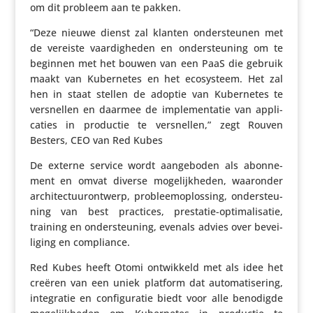
om dit probleem aan te pakken.
“Deze nieuwe dienst zal klanten onder­steunen met
de vereiste vaar­dig­heden en onder­steu­ning om te
beginnen met het bouwen van een PaaS die gebruik
maakt van Kuber­netes en het ecosys­teem. Het zal
hen in staat stellen de adoptie van Kuber­netes te
versnellen en daarmee de imple­men­tatie van appli­
ca­ties in productie te versnellen,” zegt Rouven
Besters, CEO van Red Kubes
De externe service wordt aange­boden als abon­ne­
ment en omvat diverse moge­lijk­heden, waaronder
archi­tec­tuur­ont­werp, probleem­op­los­sing, onder­steu­
ning van best practices, prestatie-opti­ma­li­satie,
training en onder­steu­ning, evenals advies over bevei­
li­ging en compliance.
Red Kubes heeft Otomi ontwik­keld met als idee het
creëren van een uniek platform dat auto­ma­ti­se­ring,
inte­gratie en confi­gu­ratie biedt voor alle benodigde