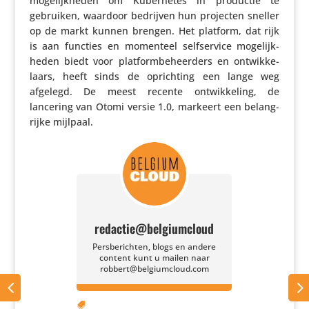
moge­lijk­heden om Kuber­netes in productie te
gebruiken, waardoor bedrijven hun projecten sneller
op de markt kunnen brengen. Het platform, dat rijk
is aan functies en momenteel self­ser­vice moge­lijk­
heden biedt voor plat­form­be­heer­ders en ontwik­ke­
laars, heeft sinds de oprich­ting een lange weg
afgelegd. De meest recente ontwik­ke­ling, de
lancering van Otomi versie 1.0, markeert een belang­
rijke mijlpaal.
redactie@belgiumcloud
Persberichten, blogs en andere
content kunt u mailen naar
robbert@belgiumcloud.com
