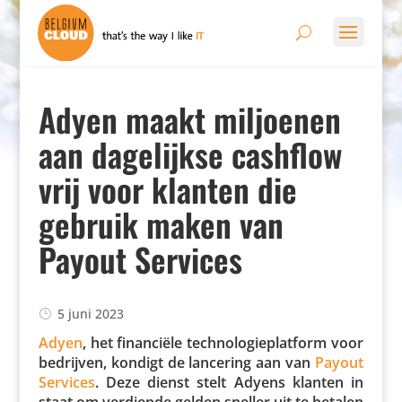
Adyen maakt miljoenen
aan dagelijkse cashflow
vrij voor klanten die
gebruik maken van
Payout Services
5 juni 2023
Adyen
, het finan­ciële tech­no­lo­gie­plat­form voor
bedrijven, kondigt de lancering aan van
Payout
Services
. Deze dienst stelt Adyens klanten in
staat om verdiende gelden sneller uit te betalen