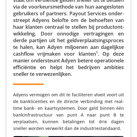
via de voor­keurs­me­thode van hun aange­sloten
gebrui­kers of partners. Payout Services onder­
streept Adyens belofte om de behoeften van
haar klanten centraal te stellen bij product­ont­
wik­ke­ling. Door onnodige vertra­gingen en
derde partijen uit het geld­ver­plaat­sings­proces
te halen, kan Adyen miljoenen aan dage­lijkse
cashflow vrijmaken voor klanten¹. Op deze
manier onder­steunt Adyen betere opera­ti­o­nele
effi­ci­ëntie en helpt het bedrijven ambities
sneller te verwezenlijken.
Adyens vermogen om dit te faci­li­teren vloeit voort uit
de bank­li­cen­ties en de directe verbin­ding met real-
time bank- en kaart­sys­temen. Door geld binnen één
bank­in­fra­struc­tuur van punt A naar punt B te
verplaatsen, kunnen beta­lingen tot drie dagen
sneller worden verwerkt dan de industriestandaard.