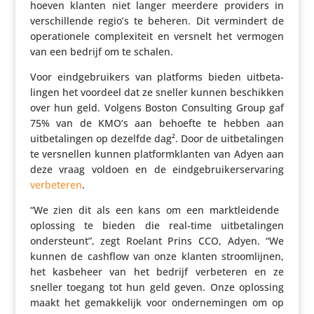
hoeven klanten niet langer meerdere providers in
verschil­lende regio’s te beheren. Dit vermin­dert de
opera­ti­o­nele complexi­teit en versnelt het vermogen
van een bedrijf om te schalen.
Voor eind­ge­brui­kers van platforms bieden uitbe­ta­
lingen het voordeel dat ze sneller kunnen beschikken
over hun geld. Volgens Boston Consul­ting Group gaf
75% van de KMO’s aan behoefte te hebben aan
uitbe­ta­lingen op dezelfde dag². Door de uitbe­ta­lingen
te versnellen kunnen plat­form­klanten van Adyen aan
deze vraag voldoen en de eind­ge­brui­ker­s­er­va­ring
verbe­teren
.
“We zien dit als een kans om een markt­lei­dende ​​
oplossing te bieden die real-time uitbe­ta­lingen
onder­steunt”, zegt Roelant Prins CCO, Adyen. “We
kunnen de cashflow van onze klanten stroom­lijnen,
het kasbeheer van het bedrijf verbe­teren en ze
sneller toegang tot hun geld geven. Onze oplossing
maakt het gemak­ke­lijk voor onder­ne­mingen om op