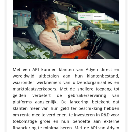
Met één API kunnen klanten van Adyen direct en
wereld­wijd uitbe­talen aan hun klan­ten­be­stand,
waaronder werk­ne­mers van uitzend­or­ga­ni­sa­ties en
markt­plaats­ver­ko­pers. Met de snellere toegang tot
gelden verbetert de gebrui­ker­s­er­va­ring van
platforms aanzien­lijk. De lancering betekent dat
klanten meer van hun geld ter beschik­king hebben
om rente mee te verdienen, te inves­teren in R&D voor
toekom­stige groei en hun behoefte aan externe
finan­cie­ring te mini­ma­li­seren. Met de API van Adyen