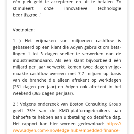
één plek geld te accep­teren en uit te betalen. Zo
stimu­leert onze inno­va­tieve tech­no­logie
bedrijfsgroei.”
Voetnoten:
1 ) Het vrijmaken van miljoenen cashflow is
gebaseerd op een klant die Adyen gebruikt om beta­
lingen 1 tot 3 dagen sneller te verwerken dan de
indu­strie­stan­daard. Als een klant bijvoor­beeld één
miljard per jaar verwerkt, komen twee dagen vrij­ge­
maakte cashflow overeen met 7,7 miljoen op basis
van de branche die alleen afrekent op werkdagen
(261 dagen per jaar) en Adyen ook afrekent in het
weekend (365 dagen per jaar).
2 ) Volgens onderzoek van Boston Consul­ting Group
geeft 75% van de KMO-plat­form­ge­brui­kers aan
behoefte te hebben aan uitbe­ta­ling op dezelfde dag.
Het rapport kan hier worden gedown­load:
https://​
www​.adyen​.com/​k​n​o​w​l​e​d​g​e​-​h​u​b​/​e​m​b​e​d​d​e​d​-​f​i​n​a​n​c​e​-​