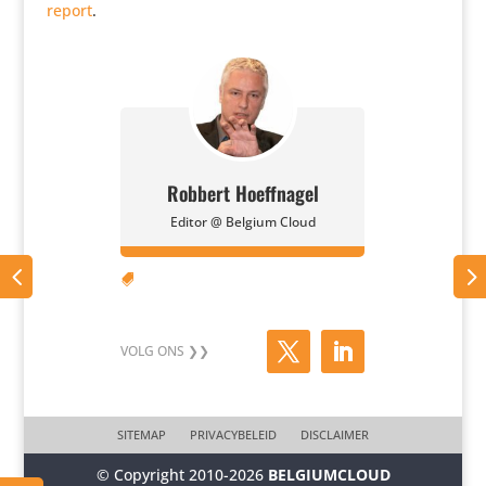
r​e​port
.
Robbert Hoeffnagel
Editor @ Belgium Cloud

SITEMAP
PRIVACYBELEID
DISCLAIMER
© Copyright 2010-2026
BELGIUMCLOUD