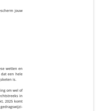
 bescherm jouw
ese wetten en
s dat een hele
s­keten is.
sing om wel of
cht­streeks in
ikt, 2025 komt
edrags­wij­zi­