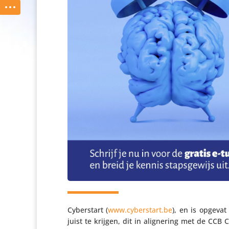
Cyber­start (
www​.cyber​start​.be
), en is opgevat
juist te krijgen, dit in alig­ne­ring met de CCB