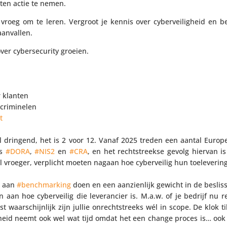
ten actie te nemen.
 vroeg om te leren. Vergroot je kennis over cyber­vei­lig­heid en
aanvallen.
ver cyber­se­cu­rity groeien.
r klanten
ri­mi­nelen
t
 dringend, het is 2 voor 12. Vanaf 2025 treden een aantal Europ
ls
#DORA
,
#NIS2
en
#CRA
, en het recht­streekse gevolg hiervan i
 vroeger, verplicht moeten nagaan hoe cyber­veilig hun toele­ve­ring
n aan
#bench­mar­king
doen en een aanzien­lijk gewicht in de beslis­
aan hoe cyber­veilig die leve­ran­cier is. M.a.w. of je bedrijf nu re
waar­schijn­lijk zijn jullie onrecht­streeks wél in scope. De klok t
g­heid neemt ook wel wat tijd omdat het een change proces is… ook g