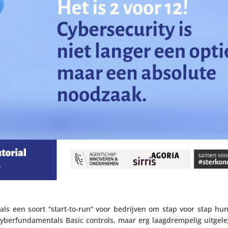
 als een soort “start-to-run” voor bedrijven om stap voor stap hu
 Cyber­fun­da­men­tals Basic controls, maar erg laag­drem­pelig uitge