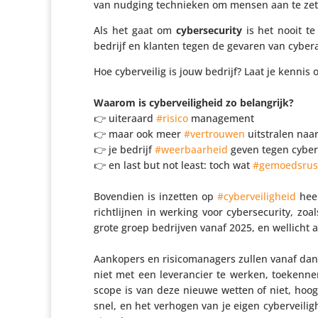
van nudging tech­nieken om mensen aan te zet
Als het gaat om
cyber­se­cu­rity
is het nooit te
bedrijf en klanten tegen de gevaren van cyber
Hoe cyber­veilig is jouw bedrijf? Laat je kennis o
Waarom is cyber­vei­lig­heid zo belang­rijk?
👉 uiteraard
#risico
mana­ge­ment
👉 maar ook meer
#vertrouwen
uitstralen naa
👉 je bedrijf
#weer­baar­heid
geven tegen cyber­c
👉 en last but not least: toch wat
#gemoeds­rus
Bovendien is inzetten op
#cyber­vei­lig­heid
heel
richt­lijnen in werking voor cyber­se­cu­rity, zoa
grote groep bedrijven vanaf 2025, en wellicht al
Aankopers en risi­co­ma­na­gers zullen vanaf da
niet met een leve­ran­cier te werken, toekennen 
scope is van deze nieuwe wetten of niet, hoogst 
snel, en het verhogen van je eigen cyber­vei­li