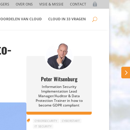
GGERS
OVER ONS
VISIE & MISSIE
CONTACT
 VOORDELEN VAN CLOUD
CLOUD IN 33 VRAGEN
to-
Peter Witsenburg
Information Security
Implementation Lead
Manager/Auditor & Data
Protection Trainer in how to
become GDPR compliant

CYBERSECURITY
CYBERSTART
IT SECURITY