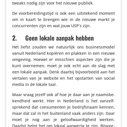
tweaks nodig zijn voor het nieuwe publiek.
De voor­be­rei­dings­tijd is ook een uitste­kend moment
om in kaart te brengen wie in de nieuwe markt je
concur­renten zijn en wat jouw USP’s zijn.
2.
​ ​ ​ ​ Geen lokale aanpak hebben
Het liefst zouden we natuur­lijk ons busi­ness­model
vanuit Nederland kopiëren en plakken in een nieuwe
omgeving. Hoewel er misschien aspecten zijn die je
kunt overnemen, moet je ook echt aan de slag met
een lokale aanpak. Denk daarbij bijvoor­beeld aan het
vertalen van je website en het opstarten van social
media in de lokale taal.
Maar vraag jezelf ook af hoe je daar aan je naams­be­
kend­heid werkt. Hier in Nederland is het vanzelf­
spre­kend dat consu­menten je bedrijfs­naam kennen,
maar dat zal in het buiten­land vaak anders zijn. Daar
moet je nog aan je geloof­waar­dig­heid werken.
Daarbij helpt het om lokaal aanwezig te zijn. Bijvoor­