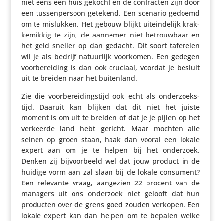
niet eens een huis gekocht en de contracten zijn door
een tussen­per­soon getekend. Een scenario gedoemd
om te mislukken. Het gebouw blijkt uitein­de­lijk krak­
ke­mikkig te zijn, de aannemer niet betrouw­baar en
het geld sneller op dan gedacht. Dit soort taferelen
wil je als bedrijf natuur­lijk voorkomen. Een gedegen
voor­be­rei­ding is dan ook cruciaal, voordat je besluit
uit te breiden naar het buitenland.
Zie die voor­be­rei­dings­tijd ook echt als onder­zoeks­
tijd. Daaruit kan blijken dat dit niet het juiste
moment is om uit te breiden of dat je je pijlen op het
verkeerde land hebt gericht. Maar mochten alle
seinen op groen staan, haak dan vooral een lokale
expert aan om je te helpen bij het onderzoek.
Denken zij bijvoor­beeld wel dat jouw product in de
huidige vorm aan zal slaan bij de lokale consument?
Een relevante vraag, aangezien 22 procent van de
managers uit ons onderzoek niet gelooft dat hun
producten over de grens goed zouden verkopen. Een
lokale expert kan dan helpen om te bepalen welke