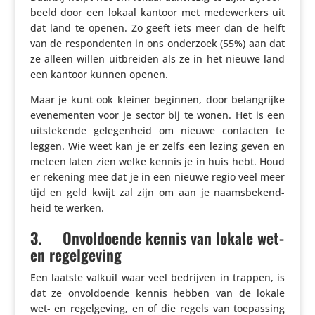
beeld door een lokaal kantoor met mede­wer­kers uit
dat land te openen. Zo geeft iets meer dan de helft
van de respon­denten in ons onderzoek (55%) aan dat
ze alleen willen uitbreiden als ze in het nieuwe land
een kantoor kunnen openen.
Maar je kunt ook kleiner beginnen, door belang­rijke
evene­menten voor je sector bij te wonen. Het is een
uitste­kende gele­gen­heid om nieuwe contacten te
leggen. Wie weet kan je er zelfs een lezing geven en
meteen laten zien welke kennis je in huis hebt. Houd
er rekening mee dat je in een nieuwe regio veel meer
tijd en geld kwijt zal zijn om aan je naams­be­kend­
heid te werken.
3.
​ ​ ​ ​ Onvoldoende kennis van lokale wet-
en regelgeving
Een laatste valkuil waar veel bedrijven in trappen, is
dat ze onvol­doende kennis hebben van de lokale
wet- en regel­ge­ving, en of die regels van toepas­sing