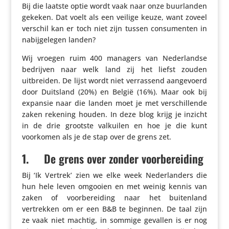
Bij die laatste optie wordt vaak naar onze buur­landen
gekeken. Dat voelt als een veilige keuze, want zoveel
verschil kan er toch niet zijn tussen consu­menten in
nabij­ge­legen landen?
Wij vroegen ruim 400 managers van Neder­landse
bedrijven naar welk land zij het liefst zouden
uitbreiden. De lijst wordt niet verras­send aange­voerd
door Duitsland (20%) en België (16%). Maar ook bij
expansie naar die landen moet je met verschil­lende
zaken rekening houden. In deze blog krijg je inzicht
in de drie grootste valkuilen en hoe je die kunt
voorkomen als je de stap over de grens zet.
1.
​ ​ ​ ​ De grens over zonder voorbereiding
Bij ‘Ik Vertrek’ zien we elke week Neder­lan­ders die
hun hele leven omgooien en met weinig kennis van
zaken of voor­be­rei­ding naar het buiten­land
vertrekken om er een B&B te beginnen. De taal zijn
ze vaak niet machtig, in sommige gevallen is er nog