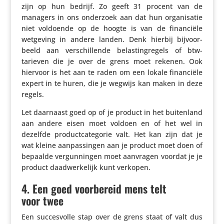
zijn op hun bedrijf. Zo geeft 31 procent van de
managers in ons onderzoek aan dat hun orga­ni­satie
niet voldoende op de hoogte is van de finan­ciële
wetgeving in andere landen. Denk hierbij bijvoor­
beeld aan verschil­lende belas­ting­re­gels of btw-
tarieven die je over de grens moet rekenen. Ook
hiervoor is het aan te raden om een lokale finan­ciële
expert in te huren, die je wegwijs kan maken in deze
regels.
Let daarnaast goed op of je product in het buiten­land
aan andere eisen moet voldoen en of het wel in
dezelfde product­ca­te­gorie valt. Het kan zijn dat je
wat kleine aanpas­singen aan je product moet doen of
bepaalde vergun­ningen moet aanvragen voordat je je
product daad­wer­ke­lijk kunt verkopen.
4. Een goed voorbereid mens telt
voor twee
Een succes­volle stap over de grens staat of valt dus