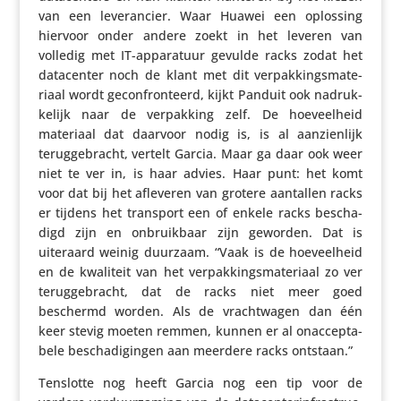
van een leve­ran­cier. Waar Huawei een oplossing
hiervoor onder andere zoekt in het leveren van
volledig met IT-appa­ra­tuur gevulde racks zodat het
data­center noch de klant met dit verpak­kings­ma­te­
riaal wordt gecon­fron­teerd, kijkt Panduit ook nadruk­
ke­lijk naar de verpak­king zelf. De hoeveel­heid
materiaal dat daarvoor nodig is, is al aanzien­lijk
terug­ge­bracht, vertelt Garcia. Maar ga daar ook weer
niet te ver in, is haar advies. Haar punt: het komt
voor dat bij het afleveren van grotere aantallen racks
er tijdens het transport een of enkele racks bescha­
digd zijn en onbruik­baar zijn geworden. Dat is
uiteraard weinig duurzaam. “Vaak is de hoeveel­heid
en de kwaliteit van het verpak­kings­ma­te­riaal zo ver
terug­ge­bracht, dat de racks niet meer goed
beschermd worden. Als de vracht­wagen dan één
keer stevig moeten remmen, kunnen er al onac­cep­ta­
bele bescha­di­gingen aan meerdere racks ontstaan.”
Tenslotte nog heeft Garcia nog een tip voor de