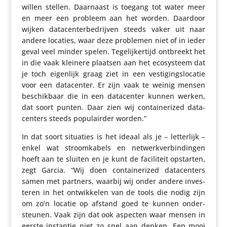
willen stellen. Daarnaast is toegang tot water meer
en meer een probleem aan het worden. Daardoor
wijken data­cen­ter­be­drijven steeds vaker uit naar
andere locaties, waar deze problemen niet of in ieder
geval veel minder spelen. Tege­lij­ker­tijd ontbreekt het
in die vaak kleinere plaatsen aan het ecosys­teem dat
je toch eigenlijk graag ziet in een vesti­gingslo­catie
voor een data­center. Er zijn vaak te weinig mensen
beschik­baar die in een data­center kunnen werken,
dat soort punten. Daar zien wij contai­ne­rized data­
cen­ters steeds popu­lairder worden.”
In dat soort situaties is het ideaal als je – letter­lijk –
enkel wat stroom­ka­bels en netwerk­ver­bin­dingen
hoeft aan te sluiten en je kunt de faci­li­teit opstarten,
zegt Garcia. “Wij doen contai­ne­rized data­cen­ters
samen met partners, waarbij wij onder andere inves­
teren in het ontwik­kelen van de tools die nodig zijn
om zo’n locatie op afstand goed te kunnen onder­
steunen. Vaak zijn dat ook aspecten waar mensen in
eerste instantie niet zo snel aan denken. Een mooi