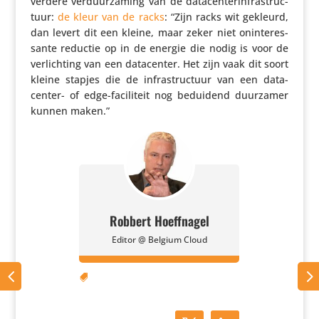
verdere verduur­za­ming van de data­cen­ter­in­fra­struc­
tuur:
de kleur van de racks
: “Zijn racks wit gekleurd,
dan levert dit een kleine, maar zeker niet onin­te­res­
sante reductie op in de energie die nodig is voor de
verlich­ting van een data­center. Het zijn vaak dit soort
kleine stapjes die de infra­struc­tuur van een data­
center- of edge-faci­li­teit nog beduidend duurzamer
kunnen maken.”
Robbert Hoeffnagel
Editor @ Belgium Cloud
