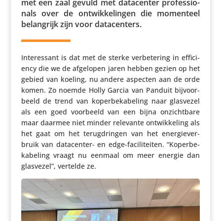
met een zaal gevuld met data­center profes­si­o­
nals over de ontwik­ke­lingen die momenteel
belang­rijk zijn voor datacenters.
Inte­res­sant is dat met de sterke verbe­te­ring in effi­ci­
ency die we de afgelopen jaren hebben gezien op het
gebied van koeling, nu andere aspecten aan de orde
komen. Zo noemde Holly Garcia van Panduit bijvoor­
beeld de trend van koper­be­ka­be­ling naar glasvezel
als een goed voorbeeld van een bijna onzicht­bare
maar daarmee niet minder relevante ontwik­ke­ling als
het gaat om het terug­dringen van het ener­gie­ver­
bruik van data­center- en edge-faci­li­teiten. “Koper­be­
ka­be­ling vraagt nu eenmaal om meer energie dan
glasvezel”, vertelde ze.