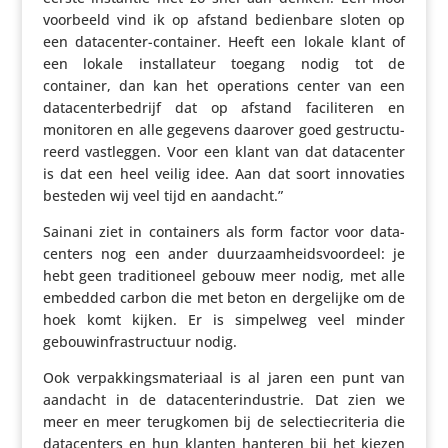
voorbeeld vind ik op afstand bedien­bare sloten op
een data­center-container. Heeft een lokale klant of
een lokale instal­la­teur toegang nodig tot de
container, dan kan het opera­tions center van een
data­cen­ter­be­drijf dat op afstand faci­li­teren en
monitoren en alle gegevens daarover goed gestruc­tu­
reerd vast­leggen. Voor een klant van dat data­center
is dat een heel veilig idee. Aan dat soort inno­va­ties
besteden wij veel tijd en aandacht.”
Sainani ziet in contai­ners als form factor voor data­
cen­ters nog een ander duur­zaam­heids­voor­deel: je
hebt geen tradi­ti­o­neel gebouw meer nodig, met alle
embedded carbon die met beton en derge­lijke om de
hoek komt kijken. Er is simpelweg veel minder
gebou­w­in­fra­struc­tuur nodig.
Ook verpak­kings­ma­te­riaal is al jaren een punt van
aandacht in de data­cen­ter­in­du­strie. Dat zien we
meer en meer terug­komen bij de selec­tie­cri­teria die
data­cen­ters en hun klanten hanteren bij het kiezen