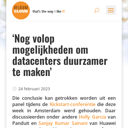
‘Nog volop
mogelijkheden om
datacenters duurzamer
te maken’
24 februari 2023
Die conclusie kan getrokken worden uit een
panel tijdens de
Kickstart-confe­rentie
die deze
week in Amsterdam werd gehouden. Daar
discus­si­eerden onder andere
Holly Garcia
van
Panduit en
Sanjay Kumar Sainani
van Huawei