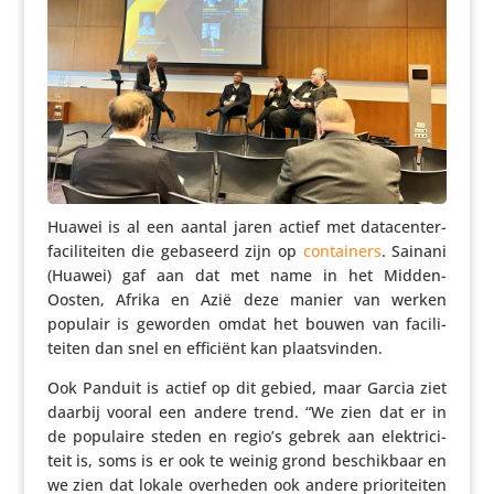
Huawei is al een aantal jaren actief met data­center-
faci­li­teiten die gebaseerd zijn op
contai­ners
. Sainani
(Huawei) gaf aan dat met name in het Midden-
Oosten, Afrika en Azië deze manier van werken
populair is geworden omdat het bouwen van faci­li­
teiten dan snel en efficiënt kan plaatsvinden.
Ook Panduit is actief op dit gebied, maar Garcia ziet
daarbij vooral een andere trend. “We zien dat er in
de populaire steden en regio’s gebrek aan elek­tri­ci­
teit is, soms is er ook te weinig grond beschik­baar en
we zien dat lokale overheden ook andere prio­ri­teiten