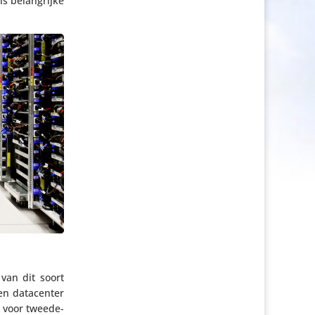
s belang­rijke
 van dit soort
n data­center
voor twee­de­