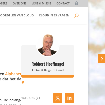
GGERS
OVER ONS
VISIE & MISSIE
CONTACT
 VOORDELEN VAN CLOUD
CLOUD IN 33 VRAGEN
Robbert Hoeffnagel
Editor @ Belgium Cloud
oen
Alphabet
e dat het de

n. De belang­