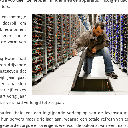
 extra voordeel: ze hebben minder nieuwe appa­ra­tuur nodig en dat i
nters.
s en sommige
et daarbij om
erk equipment
t zeer snelle
in de vorm van
ing kwam had
een drijvende
nge­geven dat
ijf jaar gaat
n analisten
r vijf tot zes
rt vorig jaar
 servers had verlengd tot zes jaar.
el houden, betekent een ingrij­pende verlen­ging van de levens­duur
hun servers maar drie jaar aan, waarna een totale refresh van ee
 gebeurde zorgde er overigens wel voor de opkomst van een markt 