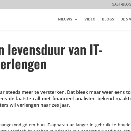
GAST-BLO
NIEUWS
VIDEO
BLOGS
DE 5
 levensduur van IT-
verlengen
aar steeds meer te versterken. Dat bleek maar weer eens t
ens de laatste call met finan­cieel analisten bekend maakt
­ters wil verlengen naar zes jaar.
ange­kon­digd om hun IT-appa­ra­tuur langer in gebruik te houde