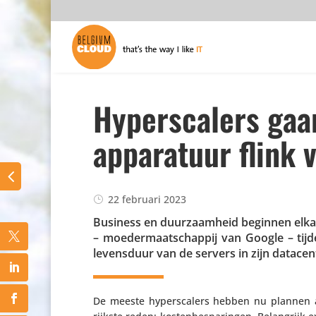
Hyperscalers gaan
apparatuur flink 
22 februari 2023
Business en duur­zaam­heid beginnen elk
– moeder­maat­schappij van Google – tijd
levens­duur van de servers in zijn data­cen
De meeste hypers­ca­lers hebben nu plannen a