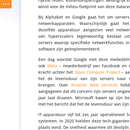
rijkste reden: kosten­be­spa­ringen. Belang­rijk
winst voor de milieu-footprint van deze datace
Bij Alphabet en Google gaat het om server
netwerk­ap­pa­raten. Waar­schijn­lijk gaat h
dezelfde appa­ra­tuur aangezien veel netw
van hypers­ca­lers tegen­woordig bestaat ui
servers waarop speci­fieke netwerk­func­ties 
software zijn geïmplementeerd.
Een dag voordat Google met deze mede­de­l
ook
Meta
– moeder­be­drijf van Facebook en 
kracht achter het
Open Compute Project
– aa
het de levens­duur van zijn servers naar v
brengen. Over
Amazon Web Services
hebbe
aange­geven dat dit concern zijn servers ongevee
jaar laat draaien. Microsoft kwam op zijn beu
met het bericht dat het de levens­duur van zijn
IT-appa­ra­tuur vijf tot zes jaar opera­ti­o­ne
systemen. In 2020 hielden deze tech-giganten 
plaats vond. De snelheid waarmee dit destijds