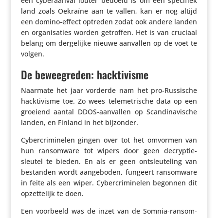
een cyber­aanval louter bedoeld is om een specifiek
land zoals Oekraïne aan te vallen, kan er nog altijd
een domino-effect optreden zodat ook andere landen
en orga­ni­sa­ties worden getroffen. Het is van cruciaal
belang om derge­lijke nieuwe aanvallen op de voet te
volgen.
De beweegreden: hacktivisme
Naarmate het jaar vorderde nam het pro-Russische
hack­ti­visme toe. Zo wees tele­me­tri­sche data op een
groeiend aantal DDOS-aanvallen op Scan­di­na­vi­sche
landen, en Finland in het bijzonder.
Cyber­cri­mi­nelen gingen over tot het omvormen van
hun ransom­ware tot wipers door geen decryp­tie­
sleutel te bieden. En als er geen ontsleu­te­ling van
bestanden wordt aange­boden, fungeert ransom­ware
in feite als een wiper. Cyber­cri­mi­nelen begonnen dit
opzet­te­lijk te doen.
Een voorbeeld was de inzet van de Somnia-ransom­