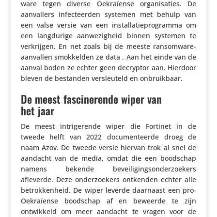
ware tegen diverse Oekra­ïense orga­ni­sa­ties. De
aanval­lers infec­teerden systemen met behulp van
een valse versie van een instal­la­tie­pro­gramma om
een lang­du­rige aanwe­zig­heid binnen systemen te
verkrijgen. En net zoals bij de meeste ransom­ware-
aanvallen smok­kelden ze data . Aan het einde van de
aanval boden ze echter geen decryptor aan. Hierdoor
bleven de bestanden versleu­teld en onbruikbaar.
De meest fascinerende wiper van
het jaar
De meest intri­ge­rende wiper die Fortinet in de
tweede helft van 2022 docu­men­teerde droeg de
naam Azov. De tweede versie hiervan trok al snel de
aandacht van de media, omdat die een boodschap
namens bekende bevei­li­gings­on­der­zoe­kers
afleverde. Deze onder­zoe­kers ontkenden echter alle
betrok­ken­heid. De wiper leverde daarnaast een pro-
Oekra­ïense boodschap af en beweerde te zijn
ontwik­keld om meer aandacht te vragen voor de