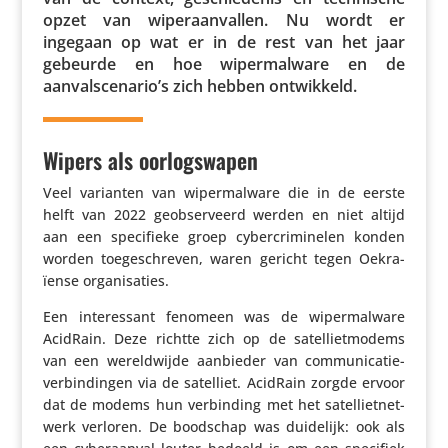
opzet van wiper­aan­vallen. Nu wordt er
ingegaan op wat er in de rest van het jaar
gebeurde en hoe wiper­mal­ware en de
aanvalscenario’s zich hebben ontwikkeld.
Wipers als oorlogswapen
Veel varianten van wiper­mal­ware die in de eerste
helft van 2022 geob­ser­veerd werden en niet altijd
aan een speci­fieke groep cyber­cri­mi­nelen konden
worden toege­schreven, waren gericht tegen Oekra­
ïense organisaties.
Een inte­res­sant fenomeen was de wiper­mal­ware
AcidRain. Deze richtte zich op de satel­liet­mo­dems
van een wereld­wijde aanbieder van commu­ni­ca­tie­
ver­bin­dingen via de satelliet. AcidRain zorgde ervoor
dat de modems hun verbin­ding met het satel­liet­net­
werk verloren. De boodschap was duidelijk: ook als