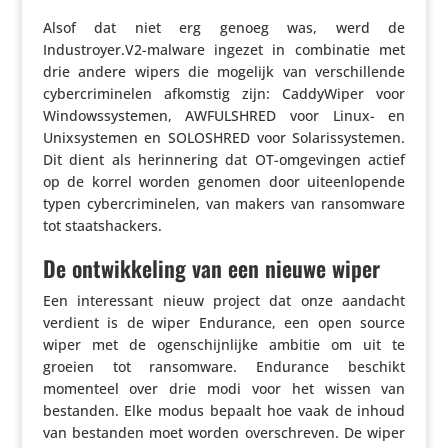
Alsof dat niet erg genoeg was, werd de
Industroyer.V2-malware ingezet in combi­natie met
drie andere wipers die mogelijk van verschil­lende
cyber­cri­mi­nelen afkomstig zijn: Caddy­Wiper voor
Windows­sys­temen, AWFULSHRED voor Linux- en
Unix­sys­temen en SOLOSHRED voor Sola­ris­sys­temen.
Dit dient als herin­ne­ring dat OT-omge­vingen actief
op de korrel worden genomen door uiteen­lo­pende
typen cyber­cri­mi­nelen, van makers van ransom­ware
tot staatshackers.
De ontwikkeling van een nieuwe wiper
Een inte­res­sant nieuw project dat onze aandacht
verdient is de wiper Endurance, een open source
wiper met de ogen­schijn­lijke ambitie om uit te
groeien tot ransom­ware. Endurance beschikt
momenteel over drie modi voor het wissen van
bestanden. Elke modus bepaalt hoe vaak de inhoud
van bestanden moet worden over­schreven. De wiper