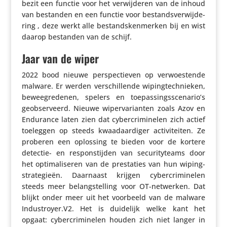
bezit een functie voor het verwij­deren van de inhoud
van bestanden en een functie voor bestands­ver­wij­de­
ring , deze werkt alle bestands­ken­merken bij en wist
daarop bestanden van de schijf.
Jaar van de wiper
2022 bood nieuwe perspec­tieven op verwoes­tende
malware. Er werden verschil­lende wiping­tech­nieken,
beweeg­re­denen, spelers en toepassingsscenario’s
geob­ser­veerd. Nieuwe wiper­va­ri­anten zoals Azov en
Endurance laten zien dat cyber­cri­mi­nelen zich actief
toeleggen op steeds kwaad­aar­diger acti­vi­teiten. Ze
proberen een oplossing te bieden voor de kortere
detectie- en respons­tijden van secu­ri­ty­teams door
het opti­ma­li­seren van de pres­ta­ties van hun wiping­
stra­te­gieën. Daarnaast krijgen cyber­cri­mi­nelen
steeds meer belang­stel­ling voor OT-netwerken. Dat
blijkt onder meer uit het voorbeeld van de malware
Industroyer.V2. Het is duidelijk welke kant het
opgaat: cyber­cri­mi­nelen houden zich niet langer in