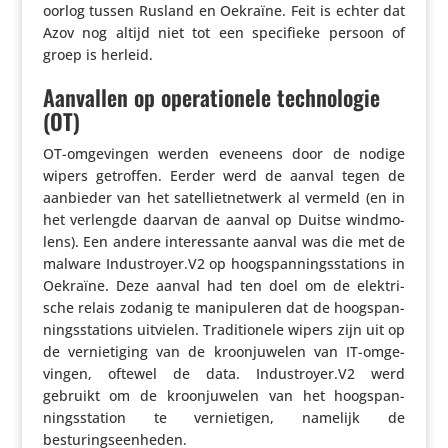
oorlog tussen Rusland en Oekraïne. Feit is echter dat
Azov nog altijd niet tot een speci­fieke persoon of
groep is herleid.
Aanvallen op operationele technologie
(OT)
OT-omge­vingen werden eveneens door de nodige
wipers getroffen. Eerder werd de aanval tegen de
aanbieder van het satel­liet­net­werk al vermeld (en in
het verlengde daarvan de aanval op Duitse wind­mo­
lens). Een andere inte­res­sante aanval was die met de
malware Industroyer.V2 op hoog­span­nings­sta­tions in
Oekraïne. Deze aanval had ten doel om de elek­tri­
sche relais zodanig te mani­pu­leren dat de hoog­span­
nings­sta­tions uitvielen. Tradi­ti­o­nele wipers zijn uit op
de vernie­ti­ging van de kroon­ju­welen van IT-omge­
vingen, oftewel de data. Industroyer.V2 werd
gebruikt om de kroon­ju­welen van het hoog­span­
nings­sta­tion te vernie­tigen, namelijk de
besturingseenheden.