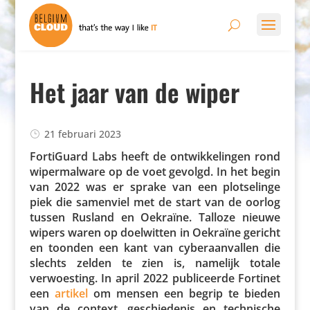
Het jaar van de wiper
21 februari 2023
FortiGuard Labs heeft de ontwik­ke­lingen rond
wiper­mal­ware op de voet gevolgd. In het begin
van 2022 was er sprake van een plot­se­linge
piek die samenviel met de start van de oorlog
tussen Rusland en Oekraïne. Talloze nieuwe
wipers waren op doel­witten in Oekraïne gericht
en toonden een kant van cyber­aan­vallen die
slechts zelden te zien is, namelijk totale
verwoes­ting. In april 2022 publi­ceerde Fortinet
een
artikel
om mensen een begrip te bieden
van de context, geschie­denis en tech­ni­sche