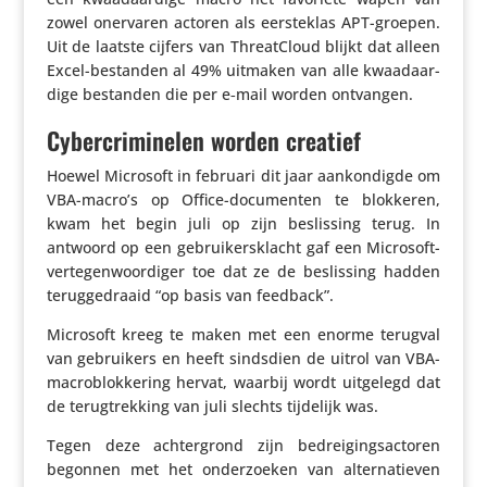
zowel onervaren actoren als eerste­klas APT-groepen.
Uit de laatste cijfers van Thre­at­Cloud blijkt dat alleen
Excel-bestanden al 49% uitmaken van alle kwaad­aar­
dige bestanden die per e‑mail worden ontvangen.
Cybercriminelen worden creatief
Hoewel Microsoft in februari dit jaar aankon­digde om
VBA-macro’s op Office-docu­menten te blokkeren,
kwam het begin juli op zijn beslis­sing terug. In
antwoord op een gebrui­kers­klacht gaf een Microsoft-
verte­gen­woor­diger toe dat ze de beslis­sing hadden
terug­ge­draaid “op basis van feedback”.
Microsoft kreeg te maken met een enorme terugval
van gebrui­kers en heeft sindsdien de uitrol van VBA-
macro­blok­ke­ring hervat, waarbij wordt uitgelegd dat
de terug­trek­king van juli slechts tijdelijk was.
Tegen deze achter­grond zijn bedrei­gings­ac­toren
begonnen met het onder­zoeken van alter­na­tieven