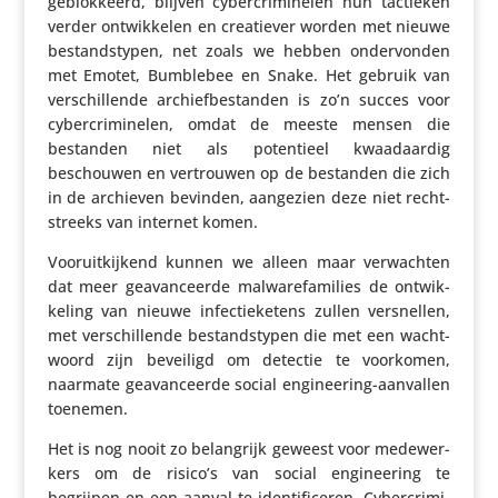
geblok­keerd, blijven cyber­cri­mi­nelen hun tactieken
verder ontwik­kelen en crea­tiever worden met nieuwe
bestands­typen, net zoals we hebben onder­vonden
met Emotet, Bumblebee en Snake. Het gebruik van
verschil­lende archief­be­standen is zo’n succes voor
cyber­cri­mi­nelen, omdat de meeste mensen die
bestanden niet als poten­tieel kwaad­aardig
beschouwen en vertrouwen op de bestanden die zich
in de archieven bevinden, aangezien deze niet recht­
streeks van internet komen.
Voor­uit­kij­kend kunnen we alleen maar verwachten
dat meer geavan­ceerde malwa­re­fa­mi­lies de ontwik­
ke­ling van nieuwe infec­tie­ke­tens zullen versnellen,
met verschil­lende bestands­typen die met een wacht­
woord zijn beveiligd om detectie te voorkomen,
naarmate geavan­ceerde social engi­nee­ring-aanvallen
toenemen.
Het is nog nooit zo belang­rijk geweest voor mede­wer­
kers om de risico’s van social engi­nee­ring te
begrijpen en een aanval te iden­ti­fi­ceren. Cyber­cri­mi­