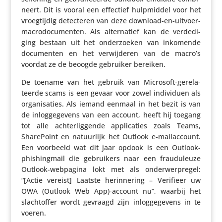
neert. Dit is vooral een effectief hulp­middel voor het
vroeg­tijdig detec­teren van deze download-en-uitvoer-
macro­do­cu­menten. Als alter­na­tief kan de verde­di­
ging bestaan ​​uit het onder­zoeken van inkomende
docu­menten en het verwij­deren van de macro’s
voordat ze de beoogde gebruiker bereiken.
De toename van het gebruik van Microsoft-gere­la­
teerde scams is een gevaar voor zowel indi­vi­duen als
orga­ni­sa­ties. Als iemand eenmaal in het bezit is van
de inlog­ge­ge­vens van een account, heeft hij toegang
tot alle achter­lig­gende appli­ca­ties zoals Teams,
Share­Point en natuur­lijk het Outlook e‑mailaccount.
Een voorbeeld wat dit jaar opdook is een Outlook-
phis­hing­mail die gebrui­kers naar een frau­du­leuze
Outlook-webpagina lokt met als onder­werp­regel:
“[Actie vereist] Laatste herin­ne­ring – Verifieer uw
OWA (Outlook Web App)-account nu”, waarbij het
slacht­offer wordt gevraagd zijn inlog­ge­ge­vens in te
voeren.