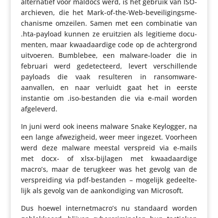
alter­na­tief voor maldocs werd, is het gebruik van ISO-
archieven, die het Mark-of-the-Web-bevei­li­gings­me­
cha­nisme omzeilen. Samen met een combi­natie van
.hta-payload kunnen ze eruitzien als legitieme docu­
menten, maar kwaad­aar­dige code op de achter­grond
uitvoeren. Bumblebee, een malware-loader die in
februari werd gede­tec­teerd, levert verschil­lende
payloads die vaak resul­teren in ransom­ware-
aanvallen, en naar verluidt gaat het in eerste
instantie om .iso-bestanden die via e‑mail worden
afgeleverd.
In juni werd ook ineens malware Snake Keylogger, na
een lange afwe­zig­heid, weer meer ingezet. Voorheen
werd deze malware meestal verspreid via e‑mails
met docx- of xlsx-bijlagen met kwaad­aar­dige
macro’s, maar de terugkeer was het gevolg van de
versprei­ding via pdf-bestanden – mogelijk gedeel­te­
lijk als gevolg van de aankon­di­ging van Microsoft.
Dus hoewel internetmacro’s nu standaard worden