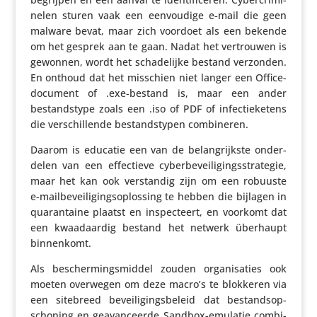
nelen sturen vaak een eenvou­dige e‑mail die geen
malware bevat, maar zich voordoet als een bekende
om het gesprek aan te gaan. Nadat het vertrouwen is
gewonnen, wordt het scha­de­lijke bestand verzonden.
En onthoud dat het misschien niet langer een Office-
document of .exe-bestand is, maar een ander
bestands­type zoals een .iso of PDF of infec­tie­ke­tens
die verschil­lende bestands­typen combineren.
Daarom is educatie een van de belang­rijkste onder­
delen van een effec­tieve cyber­be­vei­li­gings­stra­tegie,
maar het kan ook verstandig zijn om een ​​robuuste
e‑mailbeveiligingsoplossing te hebben die bijlagen in
quaran­taine plaatst en inspec­teert, en voorkomt dat
een kwaad­aardig bestand het netwerk überhaupt
binnenkomt.
Als bescher­mings­middel zouden orga­ni­sa­ties ook
moeten overwegen om deze macro’s te blokkeren via
een sitebreed bevei­li­gings­be­leid dat bestands­op­
scho­ning en geavan­ceerde Sandbox-emulatie combi­