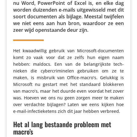
nu Word, Power­Point of Excel is, en elke dag
worden duizenden e‑mails uitge­wis­seld met dit
soort docu­menten als bijlage. Meestal twijfelen
we niet eens aan hun bron, waardoor ze een
zeer wijd open­staande deur zijn.
Het kwaad­willig gebruik van Microsoft-docu­menten
komt zo vaak voor dat ze zelfs hun eigen naam
hebben: maldocs. Een van de belang­rijkste tech­
nieken die cyber­cri­mi­nelen gebruiken om ze te
maken, is misbruik van Office-macro’s. Gelukkig is
Microsoft nu gestart met het standaard blokkeren
van macro’s, maar het duurde even voordat het zover
was. Hoeven we ons nu geen zorgen meer te maken
over verdachte bijlagen? Laten we eens kijken hoe
e‑mail-infec­tie­ke­tens zich dit jaar hebben verbreed.
Het al lang bestaande probleem met
macro’s