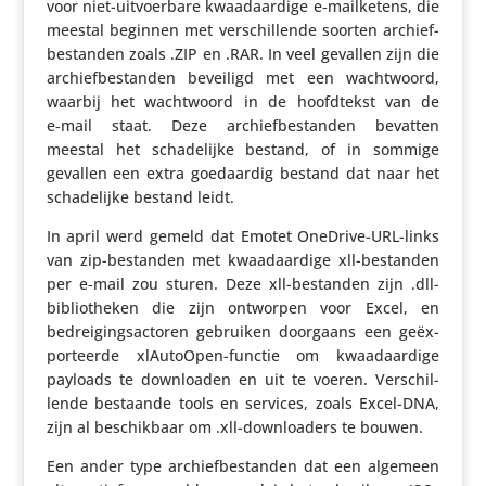
voor niet-uitvoer­bare kwaad­aar­dige e‑mailketens, die
meestal beginnen met verschil­lende soorten archief­
be­standen zoals .ZIP en .RAR. In veel gevallen zijn die
archief­be­standen beveiligd met een wacht­woord,
waarbij het wacht­woord in de hoofd­tekst van de
e‑mail staat. Deze archief­be­standen bevatten
meestal het scha­de­lijke bestand, of in sommige
gevallen een extra goed­aardig bestand dat naar het
scha­de­lijke bestand leidt.
In april werd gemeld dat Emotet OneDrive-URL-links
van zip-bestanden met kwaad­aar­dige xll-bestanden
per e‑mail zou sturen. Deze xll-bestanden zijn .dll-
bibli­o­theken die zijn ontworpen voor Excel, en
bedrei­gings­ac­toren gebruiken doorgaans een geëx­
por­teerde xlAu­toOpen-functie om kwaad­aar­dige
payloads te down­lo­aden en uit te voeren. Verschil­
lende bestaande tools en services, zoals Excel-DNA,
zijn al beschik­baar om .xll-down­lo­a­ders te bouwen.
Een ander type archief­be­standen dat een algemeen