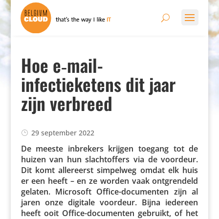
Hoe e‑mail-
infectieketens dit jaar
zijn verbreed
29 september 2022
De meeste inbrekers krijgen toegang tot de
huizen van hun slacht­of­fers via de voordeur.
Dit komt aller­eerst simpelweg omdat elk huis
er een heeft – en ze worden vaak ontgren­deld
gelaten. Microsoft Office-docu­menten zijn al
jaren onze digitale voordeur. Bijna iedereen
heeft ooit Office-docu­menten gebruikt, of het