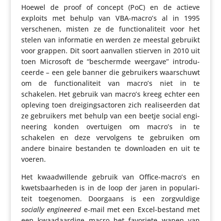
Hoewel de proof of concept (PoC) en de actieve
exploits met behulp van VBA-macro’s al in 1995
verschenen, misten ze de func­ti­o­na­li­teit voor het
stelen van infor­matie en werden ze meestal gebruikt
voor grappen. Dit soort aanvallen stierven in 2010 uit
toen Microsoft de “beschermde weergave” intro­du­
ceerde – een gele banner die gebrui­kers waar­schuwt
om de func­ti­o­na­li­teit van macro’s niet in te
schakelen. Het gebruik van macro’s kreeg echter een
opleving toen drei­gings­ac­toren zich reali­seerden dat
ze gebrui­kers met behulp van een beetje social engi­
nee­ring konden over­tuigen om macro’s in te
schakelen en deze vervol­gens te gebruiken om
andere binaire bestanden te down­lo­aden en uit te
voeren.
Het kwaad­wil­lende gebruik van Office-macro’s en
kwets­baar­heden is in de loop der jaren in popu­la­ri­
teit toege­nomen. Doorgaans is een zorg­vul­dige
socially engi­neered
e‑mail met een Excel-bestand met
een kwaad­aar­dige macro het favoriete wapen van