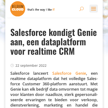
Salesforce kondigt Genie
aan, een dataplatform
voor realtime CRM
22 september 2022
Sales­force lanceert
Sales­force Genie
, een
realtime data­plat­form dat het volledige Sales­
force Customer 360-platform aanstuurt. Met
Genie kan elk bedrijf data omvormen tot magie
voor klanten door naadloze, sterk geper­so­na­li­
seerde erva­ringen te bieden voor verkoop,
dienst­ver­le­ning, marketing en handel die