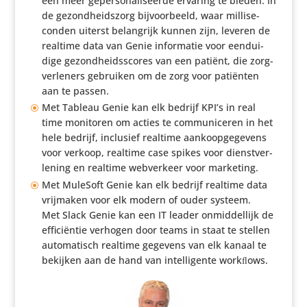
een meer geper­so­na­li­seerde ervaring te bieden. In
de gezond­heids­zorg bijvoor­beeld, waar milli­se­
conden uiterst belang­rijk kunnen zijn, leveren de
realtime data van Genie infor­matie voor eendui­
dige gezond­heids­scores van een patiënt, die zorg­
ver­le­ners gebruiken om de zorg voor patiënten
aan te passen.
Met Tableau Genie kan elk bedrijf KPI’s in real
time monitoren om acties te commu­ni­ceren in het
hele bedrijf, inclusief realtime aankoop­ge­ge­vens
voor verkoop, realtime case spikes voor dienst­ver­
le­ning en realtime webver­keer voor marketing.
Met MuleSoft Genie kan elk bedrijf realtime data
vrijmaken voor elk modern of ouder systeem.
Met Slack Genie kan een IT leader onmid­del­lijk de
effi­ci­ëntie verhogen door teams in staat te stellen
auto­ma­tisch realtime gegevens van elk kanaal te
bekijken aan de hand van intel­li­gente workﬂows.