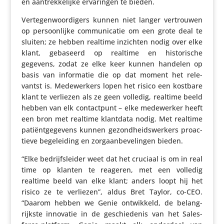
en aantrek­ke­lijke erva­ringen te bieden.
Verte­gen­woor­di­gers kunnen niet langer vertrouwen
op persoon­lijke commu­ni­catie om een grote deal te
sluiten; ze hebben realtime inzichten nodig over elke
klant, gebaseerd op realtime en histo­ri­sche
gegevens, zodat ze elke keer kunnen handelen op
basis van infor­matie die op dat moment het rele­
vantst is. Mede­wer­kers lopen het risico een kostbare
klant te verliezen als ze geen volledig, realtime beeld
hebben van elk contact­punt – elke mede­werker heeft
een bron met realtime klantdata nodig. Met realtime
pati­ënt­ge­ge­vens kunnen gezond­heids­wer­kers proac­
tieve bege­lei­ding en zorg­aan­be­ve­lingen bieden.
“Elke bedrijfs­leider weet dat het cruciaal is om in real
time op klanten te reageren, met een volledig
realtime beeld van elke klant; anders loopt hij het
risico ze te verliezen”, aldus Bret Taylor, co-CEO.
“Daarom hebben we Genie ontwik­keld, de belang­
rijkste innovatie in de geschie­denis van het Sales­