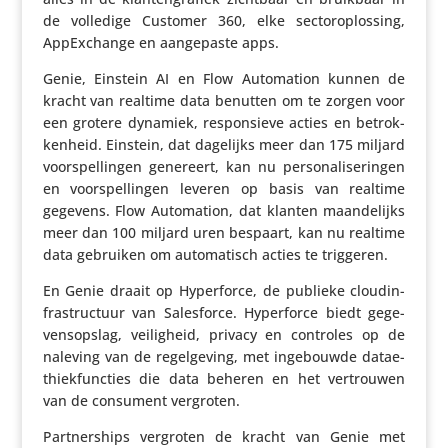
de volledige Customer 360, elke sector­op­los­sing,
AppEx­change en aange­paste apps.
Genie, Einstein AI en Flow Auto­ma­tion kunnen de
kracht van realtime data benutten om te zorgen voor
een grotere dynamiek, respon­sieve acties en betrok­
ken­heid. Einstein, dat dagelijks meer dan 175 miljard
voor­spel­lingen genereert, kan nu perso­na­li­se­ringen
en voor­spel­lingen leveren op basis van realtime
gegevens. Flow Auto­ma­tion, dat klanten maan­de­lijks
meer dan 100 miljard uren bespaart, kan nu realtime
data gebruiken om auto­ma­tisch acties te triggeren.
En Genie draait op Hyper­force, de publieke cloud­in­
fra­struc­tuur van Sales­force. Hyper­force biedt gege­
vens­op­slag, veilig­heid, privacy en controles op de
naleving van de regel­ge­ving, met inge­bouwde datae­
thiek­func­ties die data beheren en het vertrouwen
van de consument vergroten.
Part­ner­ships vergroten de kracht van Genie met