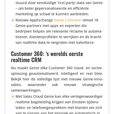
stuurd door eendui­dige ‘ﬁrst-party’-data van Genie
– om beter geper­so­na­li­seerde en effi­ci­ënte
marketing op schaal te kunnen aanbieden.
Nieuwe AppEx­change
Genie Collec­tion
omvat 18
Genie-partners met apps en experten die
bedrijven helpen om relevante réclame te auto­ma­
ti­seren, klan­ten­pro­fielen te verrijken en de kracht
van realtime data te vergroten met Salesforce.
Customer 360: ‘s werelds eerste
realtime CRM
Nu maakt Genie elke Customer 360 cloud- en sector­
op­los­sing geau­to­ma­ti­seerd, intel­li­gent en real time.
Bekijk hier de volledige lijst met nieuwe Genie-inno­
va­ties, waaronder ook nieuwe stra­te­gi­sche
samenwerkingen.
Met Sales Cloud Genie kan elke verte­gen­woor­diger
realtime bege­lei­ding krijgen van Einstein tijdens
video- en tele­foon­ge­sprekken met klanten om zich
aan te passen aan het gesprek en auto­ma­tisch in