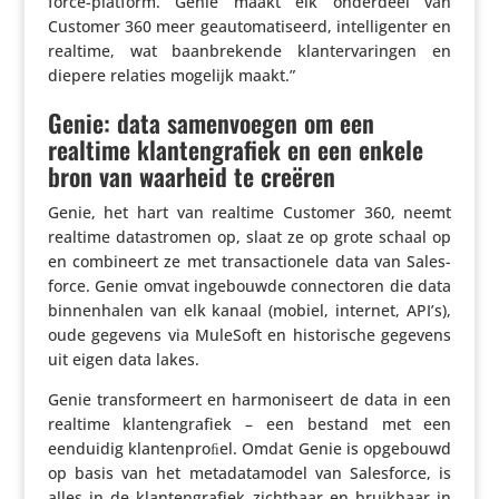
force-platform. Genie maakt elk onderdeel van
Customer 360 meer geau­to­ma­ti­seerd, intel­li­genter en
realtime, wat baan­bre­kende klan­t­er­va­ringen en
diepere relaties mogelijk maakt.”
Genie: data samenvoegen om een
realtime klantengrafiek en een enkele
bron van waarheid te creëren
Genie, het hart van realtime Customer 360, neemt
realtime data­stromen op, slaat ze op grote schaal op
en combi­neert ze met trans­ac­ti­o­nele data van Sales­
force. Genie omvat inge­bouwde connec­toren die data
binnen­halen van elk kanaal (mobiel, internet, API’s),
oude gegevens via MuleSoft en histo­ri­sche gegevens
uit eigen data lakes.
Genie trans­for­meert en harmo­ni­seert de data in een
realtime klan­ten­gra­fiek – een bestand met een
eenduidig klan­ten­proﬁel. Omdat Genie is opgebouwd
op basis van het meta­da­ta­model van Sales­force, is
alles in de klan­ten­gra­fiek zichtbaar en bruikbaar in