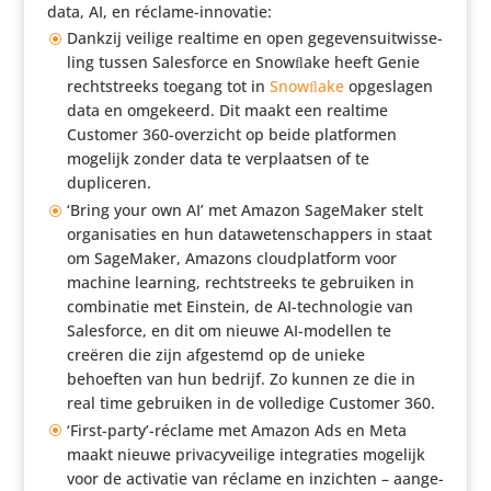
data, AI, en réclame-innovatie:
Dankzij veilige realtime en open gege­vens­uit­wis­se­
ling tussen Sales­force en Snowﬂake heeft Genie
recht­streeks toegang tot in
Snowﬂake
opge­slagen
data en omgekeerd. Dit maakt een realtime
Customer 360-overzicht op beide plat­formen
mogelijk zonder data te verplaatsen of te
dupliceren.
‘Bring your own AI’ met Amazon SageMaker stelt
orga­ni­sa­ties en hun data­we­ten­schap­pers in staat
om SageMaker, Amazons cloud­plat­form voor
machine learning, recht­streeks te gebruiken in
combi­natie met Einstein, de AI-tech­no­logie van
Sales­force, en dit om nieuwe AI-modellen te
creëren die zijn afgestemd op de unieke
behoeften van hun bedrijf. Zo kunnen ze die in
real time gebruiken in de volledige Customer 360.
‘First-party’-réclame met Amazon Ads en Meta
maakt nieuwe priva­cy­vei­lige inte­gra­ties mogelijk
voor de activatie van réclame en inzichten – aange­