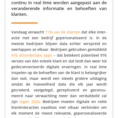
continu in real time worden aangepast aan de
veran­de­rende infor­matie en behoeften van
klanten.
Vandaag verwacht
71% van de klanten
dat elke inter­
actie met een bedrijf geper­so­na­li­seerd is. In de
meeste bedrijven blijven data echter verspreid en
over­lappen ze elkaar. Bedrijven gebruiken gemiddeld
976 afzon­der­lijke apps
– dat betekent poten­tieel 976
versies van één enkele klant en dat leidt dan weer tot
gede­con­nec­teerde digitale erva­ringen. In real time
inspelen op de behoeften van de klant is belang­rijker
dan ooit, maar wordt een steeds grotere uitdaging
omdat de hoeveel­heid data die elk jaar wordt
gecreëerd, vast­ge­legd, gere­pli­ceerd en gecon­su­
meerd naar verwach­ting meer dan verdub­beld zal
zijn
tegen 2026
. Bedrijven moeten digitale en reële
klan­tin­ter­ac­ties naadloos met elkaar verbinden om
elk moment de meest relevante, geper­so­na­li­seerde