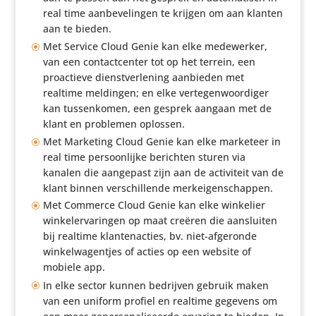
real time aanbe­ve­lingen te krijgen om aan klanten
aan te bieden.
Met Service Cloud Genie kan elke mede­werker,
van een contact­center tot op het terrein, een
proac­tieve dienst­ver­le­ning aanbieden met
realtime meldingen; en elke verte­gen­woor­diger
kan tussen­komen, een gesprek aangaan met de
klant en problemen oplossen.
Met Marketing Cloud Genie kan elke marketeer in
real time persoon­lijke berichten sturen via
kanalen die aangepast zijn aan de acti­vi­teit van de
klant binnen verschil­lende merkeigenschappen.
Met Commerce Cloud Genie kan elke winkelier
winke­l­er­va­ringen op maat creëren die aansluiten
bij realtime klan­ten­ac­ties, bv. niet-afgeronde
winkel­wa­gen­tjes of acties op een website of
mobiele app.
In elke sector kunnen bedrijven gebruik maken
van een uniform profiel en realtime gegevens om