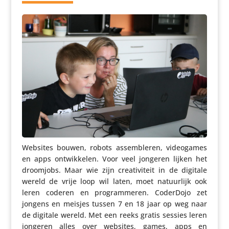
Websites bouwen, robots assem­bleren, video­games
en apps ontwik­kelen. Voor veel jongeren lijken het
droomjobs. Maar wie zijn crea­ti­vi­teit in de digitale
wereld de vrije loop wil laten, moet natuur­lijk ook
leren coderen en program­meren. CoderDojo zet
jongens en meisjes tussen 7 en 18 jaar op weg naar
de digitale wereld. Met een reeks gratis sessies leren
jongeren alles over websites, games, apps en