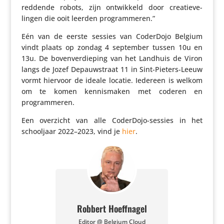
red­dende robots, zijn ontwik­keld door crea­tie­ve­
lingen die ooit leerden programmeren.”
Eén van de eerste sessies van CoderDojo Belgium
vindt plaats op zondag 4 september tussen 10u en
13u. De boven­ver­die­ping van het Landhuis de Viron
langs de Jozef Depauw­straat 11 in Sint-Pieters-Leeuw
vormt hiervoor de ideale locatie. Iedereen is welkom
om te komen kennis­maken met coderen en
programmeren.
Een overzicht van alle CoderDojo-sessies in het
school­jaar 2022–2023, vind je
hier
.
Robbert Hoeffnagel
Editor @ Belgium Cloud