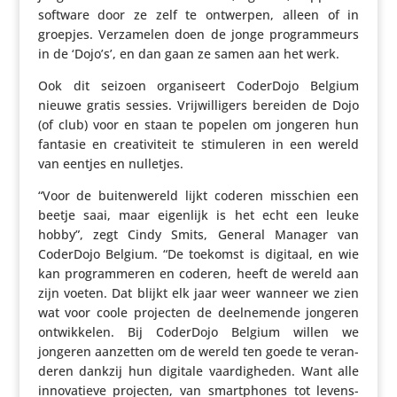
software door ze zelf te ontwerpen, alleen of in
groepjes. Verza­melen doen de jonge program­meurs
in de ‘Dojo’s’, en dan gaan ze samen aan het werk.
Ook dit seizoen orga­ni­seert CoderDojo Belgium
nieuwe gratis sessies. Vrij­wil­li­gers bereiden de Dojo
(of club) voor en staan te popelen om jongeren hun
fantasie en crea­ti­vi­teit te stimu­leren in een wereld
van eentjes en nulletjes.
“Voor de buiten­we­reld lijkt coderen misschien een
beetje saai, maar eigenlijk is het echt een leuke
hobby”, zegt Cindy Smits, General Manager van
CoderDojo Belgium. “De toekomst is digitaal, en wie
kan program­meren en coderen, heeft de wereld aan
zijn voeten. Dat blijkt elk jaar weer wanneer we zien
wat voor coole projecten de deel­ne­mende jongeren
ontwik­kelen. Bij CoderDojo Belgium willen we
jongeren aanzetten om de wereld ten goede te veran­
deren dankzij hun digitale vaar­dig­heden. Want alle
inno­va­tieve projecten, van smartphones tot levens­