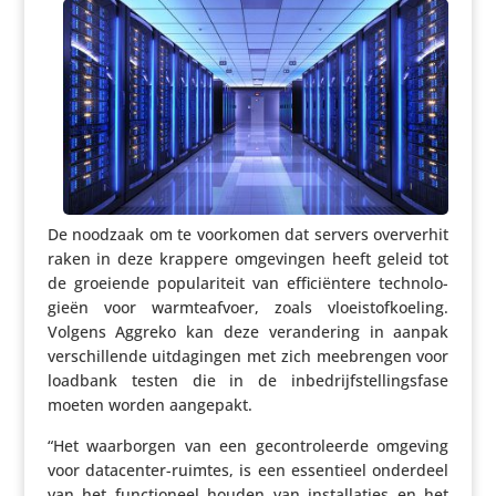
De noodzaak om te voorkomen dat servers over­verhit
raken in deze krappere omge­vingen heeft geleid tot
de groeiende popu­la­ri­teit van effi­ci­ën­tere tech­no­lo­
gieën voor warm­te­af­voer, zoals vloei­stof­koe­ling.
Volgens Aggreko kan deze veran­de­ring in aanpak
verschil­lende uitda­gingen met zich meebrengen voor
loadbank testen die in de inbe­drijf­stel­lings­fase
moeten worden aangepakt.
“Het waar­borgen van een gecon­tro­leerde omgeving
voor data­center-ruimtes, is een essen­tieel onderdeel
van het func­ti­o­neel houden van instal­la­ties en het