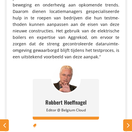
beweging en onder­hevig aan opkomende trends.
Daarom dienen loca­tiema­na­gers gespe­ci­a­li­seerde
hulp in te roepen van bedrijven die hun test­me­
thoden kunnen aanpassen aan de eisen van deze
nieuwe construc­ties. Het gebruik van de elek­tri­sche
boilers en expertise van Aggrekod, om ervoor te
zorgen dat de streng gecon­tro­leerde data­ruimte-
omgeving gewaar­borgd blijft tijdens het test­proces, is
een uitste­kend voorbeeld van deze aanpak.”
Robbert Hoeffnagel
Editor @ Belgium Cloud
