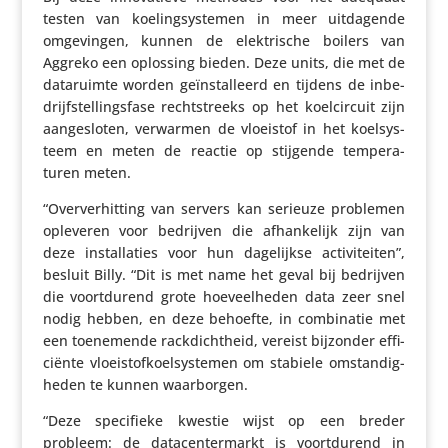
testen van koeling­sys­temen in meer uitda­gende
omge­vingen, kunnen de elek­tri­sche boilers van
Aggreko een oplossing bieden. Deze units, die met de
data­ruimte worden geïn­stal­leerd en tijdens de inbe­
drijf­stel­lings­fase recht­streeks op het koel­cir­cuit zijn
aange­sloten, verwarmen de vloeistof in het koel­sys­
teem en meten de reactie op stijgende tempe­ra­
turen meten.
“Over­ver­hit­ting van servers kan serieuze problemen
opleveren voor bedrijven die afhan­ke­lijk zijn van
deze instal­la­ties voor hun dage­lijkse acti­vi­teiten”,
besluit Billy. “Dit is met name het geval bij bedrijven
die voort­du­rend grote hoeveel­heden data zeer snel
nodig hebben, en deze behoefte, in combi­natie met
een toene­mende rack­dicht­heid, vereist bijzonder effi­
ci­ënte vloei­stof­koel­sys­temen om stabiele omstan­dig­
heden te kunnen waarborgen.
“Deze speci­fieke kwestie wijst op een breder
probleem: de data­cen­ter­markt is voort­du­rend in