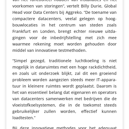
voorkomen van storingen”, vertelt Billy Durie, Global
Head voor Data Centers bij Aggreko. “De toename van
compac­tere data­cen­ters, veelal gelegen op hoog­
bouw­lo­ca­ties in het centrum van steden zoals
Frankfurt en Londen, brengt echter nieuwe uitda­
gingen voor de inbe­drijf­stel­ling met zich mee
waarmee rekening moet worden gehouden door
middel van inno­va­tieve testmethoden.
“Simpel gezegd, tradi­ti­o­nele lucht­koe­ling is niet
mogelijk in data­ruimtes met een hoge rack­dicht­heid,
en zoals uit onderzoek blijkt, zal dit een groeiend
probleem worden aangezien steeds meer IT-appa­ra­
tuur in kleinere ruimtes wordt geplaatst. Daarom is
het van essen­tieel belang dat eigenaren en operators
van data­cen­ters samen­werken met bedrijven die de
vloei­stof­koel­sys­temen, die in de toekomst steeds
gebrui­ke­lijker zullen worden, effectief kunnen
loadtesten.”
Bij deze inno­va­tieve methodes voor het adequaat