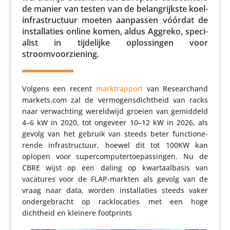
de manier van testen van de belang­rijkste koel­
in­fra­struc­tuur moeten aanpassen vóórdat de
instal­la­ties online komen, aldus Aggreko, speci­
a­list in tijde­lijke oplos­singen voor
stroomvoorziening.
Volgens een recent
markt­rap­port
van Researchand​
mar​kets​.com zal de vermo­gens­dicht­heid van racks
naar verwach­ting wereld­wijd groeien van gemiddeld
4–6 kW in 2020, tot ongeveer 10–12 kW in 2026, als
gevolg van het gebruik van steeds beter func­ti­o­ne­
rende infra­struc­tuur, hoewel dit tot 100KW kan
oplopen voor super­com­pu­ter­toe­pas­singen. Nu de
CBRE wijst op een daling op kwar­taal­basis van
vacatures voor de FLAP-markten als gevolg van de
vraag naar data, worden instal­la­ties steeds vaker
onder­ge­bracht op rack­lo­ca­ties met een hoge
dichtheid en kleinere footprints