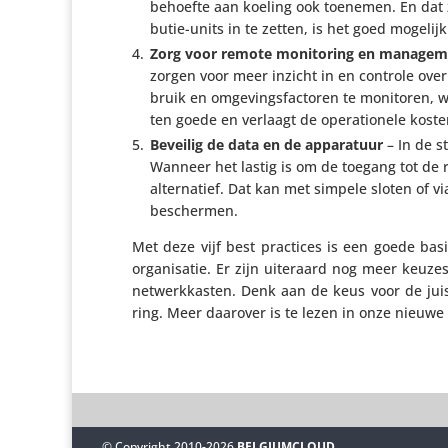
behoefte aan koeling ook toenemen. En dat z
butie-units in te zetten, is het goed mogeli
Zorg voor remote moni­to­ring en mana­ge­
zorgen voor meer inzicht in en controle ove
bruik en omge­vings­fac­toren te monitoren, w
ten goede en verlaagt de opera­ti­o­nele kost
Beveilig de data en de appa­ra­tuur
– In de st
Wanneer het lastig is om de toegang tot de ru
alter­na­tief. Dat kan met simpele sloten of v
beschermen.
Met deze vijf best practices is een goede ba
orga­ni­satie. Er zijn uiteraard nog meer keuzes
netwerk­kasten. Denk aan de keus voor de juis
ring. Meer daarover is te lezen in onze nieuwe
© Copyright 2010-2026
BELGIUMCLOUD