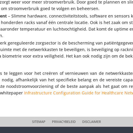
orgt weer voor meer stroom­ver­bruik. Door goed te plannen en sli
jk om stroom­ver­bruik goed te volgen en beheersen.
ment
– Slimme hardware, connec­ti­vi­teitstools, software en sensors
r honderden racks vanaf één centrale locatie. Ook is het zaak om st
aaronder tempe­ra­tuur en lucht­voch­tig­heid. Dat komt de uptime en 
en.
erk gere­gu­leerde zorg­sector is de bescher­ming van pati­ënt­ge­ge­ve
imte met de netwerk­kasten te bevei­ligen, is bevei­li­ging op rack­n
ia biometrie voor extra veilig­heid. Het kan ook nodig zijn om de beka
sis te leggen voor het creëren of vernieuwen van de netwerk­kast
 nodig, afhan­ke­lijk van het speci­fieke belang en de vereiste capa­
te nood­stroom­voor­zie­ning of de beste aanpak als het gaat om r
 white­paper
Infra­struc­ture Confi­gu­ra­tion Guide for Heal­th­care Ne
SITEMAP
PRIVACYBELEID
DISCLAIMER