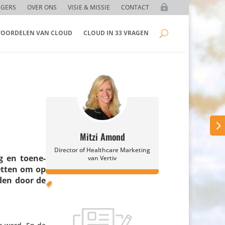
GGERS
OVER ONS
VISIE & MISSIE
CONTACT
 VOORDELEN VAN CLOUD
CLOUD IN 33 VRAGEN
Mitzi Amond
Director of Healthcare Marketing
g en toene­
van Vertiv
zetten om op
mden door de
