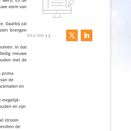
er werd. En de
ieuwe vorm van
e. Daarbij zal
asten brengen
­nomen. In dat
lledig nieuwe
 houden met de
en prima
 van de
 rackmaten en
moge­lijk­
houden en zijn
eel stroom
vendien de