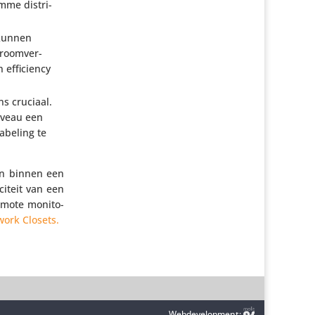
mme distri­
 kunnen
room­ver­
effi­ci­ency
ns cruciaal.
i­veau een
­be­ling te
en binnen een
ci­teit van een
emote moni­to­
twork Closets.
Webdevelopment: