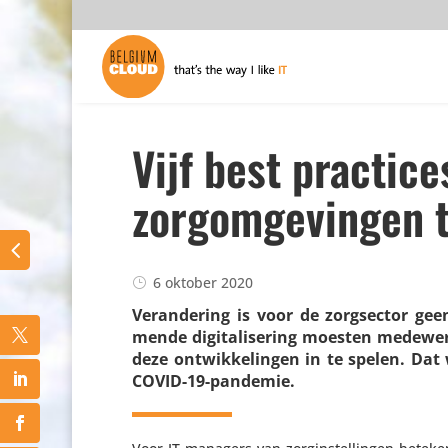
Vijf best practic
zorgomgevingen 
6 oktober 2020
Veran­de­ring is voor de zorg­sector 
mende digi­ta­li­se­ring moesten mede­w
deze ontwik­ke­lingen in te spelen. Da
COVID-19-pandemie.