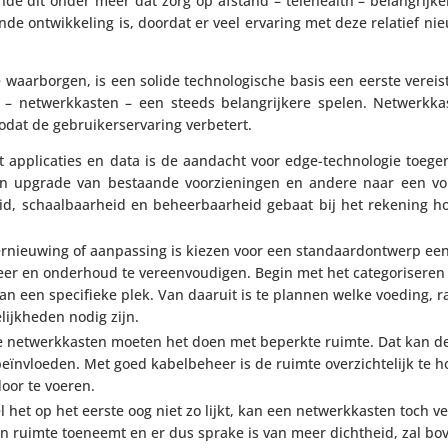
ende dit onder meer dat zorg op afstand – telehe­alth – belang­rijk
vende ontwik­ke­ling is, doordat er veel ervaring met deze relatief n
ar­borgen, is een solide tech­no­lo­gi­sche basis een eerste vereist
– netwerk­kasten – een steeds belang­rij­kere spelen. Netwerk­k
odat de gebrui­ker­s­er­va­ring verbetert.
 appli­ca­ties en data is de aandacht voor edge-tech­no­logie toege
en upgrade van bestaande voor­zie­ningen en andere naar een vo
eid, schaal­baar­heid en beheer­baar­heid gebaat bij het rekening
ernieu­wing of aanpas­sing is kiezen voor een stan­daar­d­ont­werp e
er en onderhoud te vereen­vou­digen. Begin met het cate­go­ri­seren
an een speci­fieke plek. Van daaruit is te plannen welke voeding,
lijk­heden nodig zijn.
 netwerk­kasten moeten het doen met beperkte ruimte. Dat kan de 
­vloeden. Met goed kabel­be­heer is de ruimte over­zich­te­lijk te 
oor te voeren.
 het op het eerste oog niet zo lijkt, kan een netwerk­kasten toch v
en ruimte toeneemt en er dus sprake is van meer dichtheid, zal bo