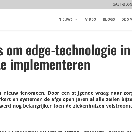
GAST-BLO
NIEUWS
VIDEO
BLOGS
DE 5
es om edge-technologie in
te implementeren
geen nieuw fenomeen. Door een stijgende vraag naar zor
er­kers en systemen de afgelopen jaren al alle zeilen bij
t werd nog belang­rijker toen de zieken­huizen volstroo