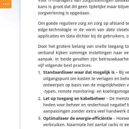
Voor IT-managers van zorg­in­stel­lingen betek
kans is groot dat dit geen tijde­lijke maar blij
zorg­ver­le­ning is opgedaan.
Om goede reguliere zorg en zorg op afstand te wa
edge-tech­no­logie in de vorm van
data closets
appli­ca­ties en data dichter bij de gebrui­kers, z
Door het grotere belang van snelle toegang tot
verband kijken sommige instel­lingen naar e
aanpak. In beide gevallen zijn betrouw­baar­h
vijf volgende best practices.
Stan­daar­di­seer waar dat mogelijk is
– Bij v
uitgangs­punt om kosten te verlagen en behe
ontwerpen op basis van de moge­lijk­heden v
‑typen, remote moni­to­ring- en koelings­mo­ge­
Let op toegang en kabel­be­heer
– De meeste
heden voor beheer en onderhoud negatief beïn
aanpas­singen zonder extra veel handwerk d
Opti­ma­li­seer de energie-effi­ci­ëntie
– Hoewel
verbruiken. Naarmate het aantal racks in e