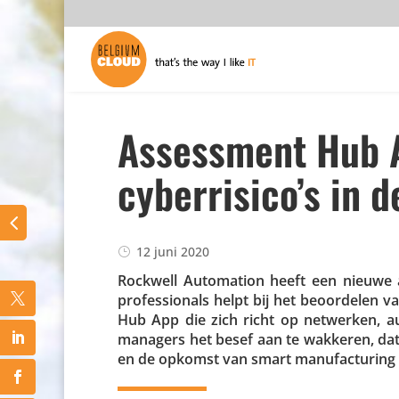
Assessment Hub Ap
cyberrisico’s in d
12 juni 2020
Rockwell Auto­ma­tion heeft een nieuwe ap
profes­si­o­nals helpt bij het beoor­delen 
Hub App die zich richt op netwerken, auto­
managers het besef aan te wakkeren, dat 
en de opkomst van smart manu­fac­tu­rin