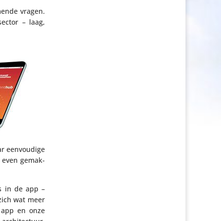
mmende vragen.
sector – laag,
aar eenvou­dige
jd even gemak­
ls in de app –
 zich wat meer
e app en onze