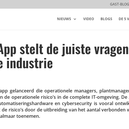
GAST-BLO
NIEUWS
VIDEO
BLOGS
DE 5
p stelt de juiste vragen
e industrie
p gelan­ceerd die opera­ti­o­nele managers, plant­ma­na­ge
van de opera­ti­o­nele risico’s in de complete IT-omgeving. D
ma­ti­se­rings­hard­ware en cyber­se­cu­rity is vooral ontwi
de risico’s door de uitbrei­ding van het aantal verbonden 
g almaar toenemen.