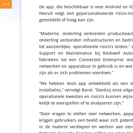
De app, die beschik­baar is voor Android en iO
Hieruit volgt een geper­so­na­li­seerde risico
gemiddeld of hoog kan zijn.
“Moderne, onderling verbonden produc­tie­ac­ti­
onderling verbonden infra­struc­turen en bedr
tot aanzien­lijke, opera­ti­o­nele risico’s leid
Support en Main­tenance bij Rockwell Auto­
fabrieken tot een Connected Enter­prise mo
netwerken en appa­ra­tuur in gebruik is en wat
zijn als er zich problemen voordoen.”
“We hebben deze app ontwik­keld als een sta
instal­la­ties,” vervolgt Baret. “Dankzij onze u
opera­ti­o­nele kwesties en risico’s kunnen wij
ke­lijk te voor­spellen of te analy­seren zijn.”
“Door vragen te stellen over netwerken, appa­ra
krijgen gebrui­kers een beeld waar zich poten­t
in de materie verdiepen en werken aan een 