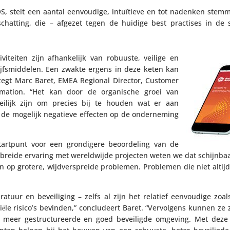
S, stelt een aantal eenvou­dige, intu­ï­tieve en tot nadenken ste
-inschat­ting, die – afgezet tegen de huidige best practises in de 
vi­teiten zijn afhan­ke­lijk van robuuste, veilige en
ijfs­mid­delen. Een zwakte ergens in deze keten kan
en,” zegt Marc Baret, EMEA Regional Director, Customer
ma­tion. “Het kan door de orga­ni­sche groei van
eilijk zijn om precies bij te houden wat er aan
 de mogelijk negatieve effecten op de onder­ne­ming
rtpunt voor een gron­di­gere beoor­de­ling van de
itge­breide ervaring met wereld­wijde projecten weten we dat schijn­b
zen op grotere, wijd­ver­spreide problemen. Problemen die niet alti
­tuur en bevei­li­ging – zelfs al zijn het relatief eenvou­dige zoa
iёle risico’s bevinden,” conclu­deert Baret. “Vervol­gens kunnen ze
meer gestruc­tu­reerde en goed bevei­ligde omgeving. Met dez