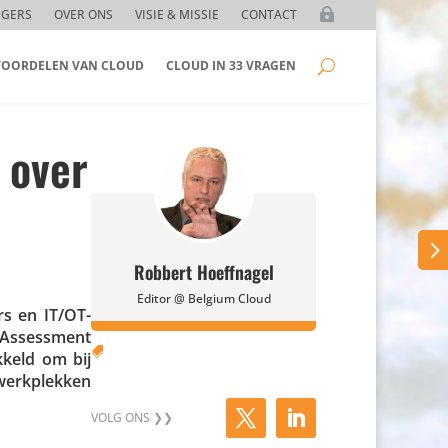
GGERS
OVER ONS
VISIE & MISSIE
CONTACT
 VOORDELEN VAN CLOUD
CLOUD IN 33 VRAGEN
 over
Robbert Hoeffnagel
Editor @ Belgium Cloud
rs en IT/OT-
e Assess­ment

k­keld om bij
werk­plekken