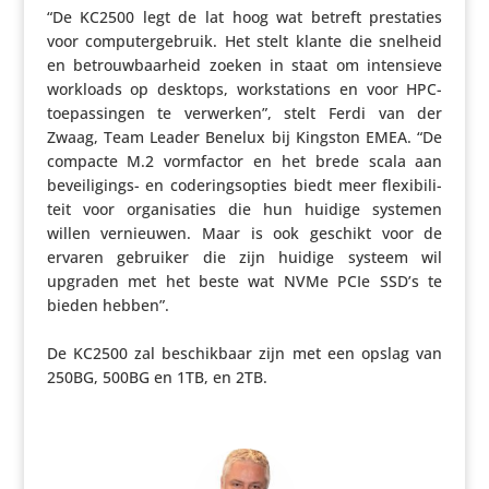
“De KC2500 legt de lat hoog wat betreft pres­ta­ties
voor compu­ter­ge­bruik. Het stelt klante die snelheid
en betrouw­baar­heid zoeken in staat om inten­sieve
workloads op desktops, work­sta­tions en voor HPC-
toepas­singen te verwerken”, stelt Ferdi van der
Zwaag, Team Leader Benelux bij Kingston EMEA. “De
compacte M.2 vorm­factor en het brede scala aan
bevei­li­gings- en code­rings­op­ties biedt meer flexi­bi­li­
teit voor orga­ni­sa­ties die hun huidige systemen
willen vernieuwen. Maar is ook geschikt voor de
ervaren gebruiker die zijn huidige systeem wil
upgraden met het beste wat NVMe PCIe SSD’s te
bieden hebben”.
De KC2500 zal beschik­baar zijn met een opslag van
250BG, 500BG en 1TB, en 2TB.