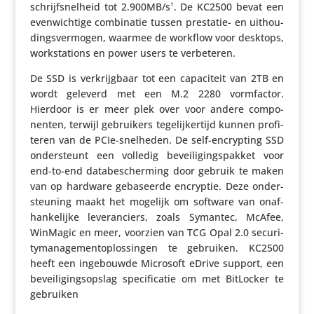
schrijf­snel­heid tot 2.900MB/s
. De KC2500 bevat een
1
even­wich­tige combi­natie tussen prestatie- en uithou­
dings­ver­mogen, waarmee de workflow voor desktops,
work­sta­tions en power users te verbeteren.
De SSD is verkrijg­baar tot een capa­ci­teit van 2TB en
wordt geleverd met een M.2 2280 vorm­factor.
Hierdoor is er meer plek over voor andere compo­
nenten, terwijl gebrui­kers tege­lij­ker­tijd kunnen profi­
teren van de PCIe-snelheden. De self-encryp­ting SSD
onder­steunt een volledig bevei­li­gings­pakket voor
end-to-end data­be­scher­ming door gebruik te maken
van op hardware geba­seerde encryptie. Deze onder­
steu­ning maakt het mogelijk om software van onaf­
han­ke­lijke leve­ran­ciers, zoals Symantec, McAfee,
WinMagic en meer, voorzien van TCG Opal 2.0 secu­ri­
ty­ma­na­ge­ment­op­los­singen te gebruiken. KC2500
heeft een inge­bouwde Microsoft eDrive support, een
bevei­li­gings­op­slag speci­fi­catie om met BitLocker te
gebruiken