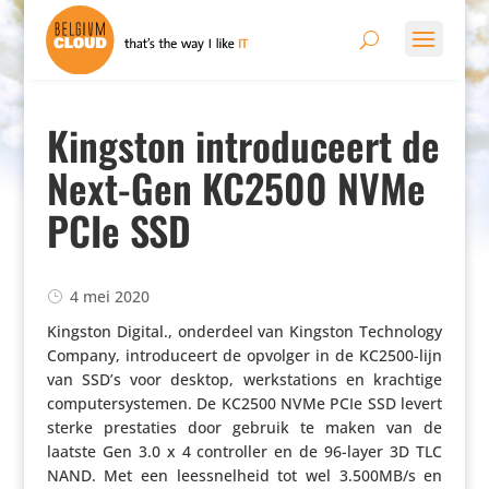
Kingston introduceert de
Next-Gen KC2500 NVMe
PCIe SSD
4 mei 2020
Kingston Digital., onderdeel van Kingston Tech­no­logy
Company, intro­du­ceert de opvolger in de KC2500-lijn
van SSD’s voor desktop, werk­sta­tions en krachtige
compu­ter­sys­temen. De KC2500 NVMe PCIe SSD levert
sterke pres­ta­ties door gebruik te maken van de
laatste Gen 3.0 x 4 controller en de 96-layer 3D TLC
NAND. Met een lees­snel­heid tot wel 3.500MB/s en