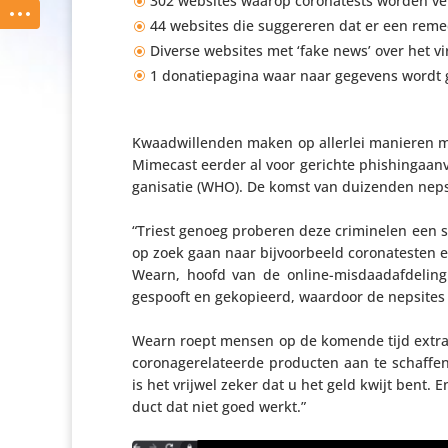
302 websites waarop coro­na­tests worden v
44 websites die sugge­reren dat er een reme
Diverse websites met ‘fake news’ over het vi
1 dona­tie­pa­gina waar naar gegevens wordt
Kwaad­wil­lenden maken op allerlei manieren m
Mimecast eerder al voor gerichte phis­hing­aan­v
ga­ni­satie (WHO). De komst van duizenden neps
“Triest genoeg proberen deze crimi­nelen een s
op zoek gaan naar bijvoor­beeld coro­na­testen e
Wearn, hoofd van de online-misdaad­af­de­li
gespooft en geko­pi­eerd, waardoor de nepsites 
Wearn roept mensen op de komende tijd extra al
coro­na­ge­re­la­teerde producten aan te schaff
is het vrijwel zeker dat u het geld kwijt bent. E
duct dat niet goed werkt.”