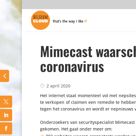
Mimecast waarsch
coronavirus
2 april 2020
Het internet staat momenteel vol met nepsites d
te verkopen of claimen een remedie te hebbe
tegen het coro­na­virus en wordt er nepnieuws 
Onder­zoe­kers van secu­ri­ty­spe­ci­a­list Mimec
ge­komen. Het gaat onder meer om: