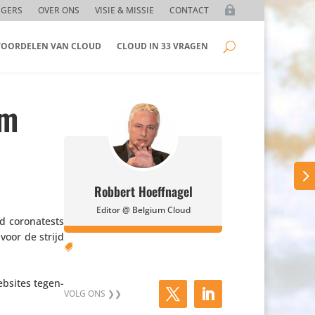
GGERS
OVER ONS
VISIE & MISSIE
CONTACT
 VOORDELEN VAN CLOUD
CLOUD IN 33 VRAGEN
om
Robbert Hoeffnagel
Editor @ Belgium Cloud
 coro­na­tests
oor de strijd

websites tegen­