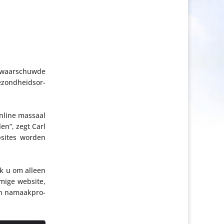
o waar­schuwde
zond­heids­or­
online massaal
en”, zegt Carl
bsites worden
ik u om alleen
mmige website,
een namaak­pro­