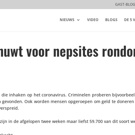
GAST-BLO
NIEUWS
VIDEO
BLOGS
DE 5
uwt voor nepsites rond
ie inhaken op het coro­na­virus. Crimi­nelen proberen bijvoor­beeld
n gevonden. Ook worden mensen opge­roepen om geld te doneren v
verspreid.
ast zijn in de afgelopen twee weken maar liefst 59.700 van dit soort 