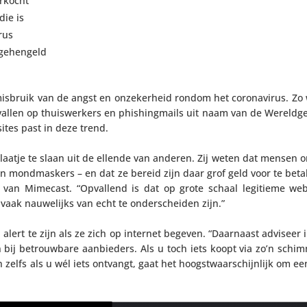
erkocht
die is
rus
 gehengeld
isbruik van de angst en onze­ker­heid rondom het coro­na­virus. Z
allen op thuis­wer­kers en phis­hing­mails uit naam van de Wereld­ge­
ites past in deze trend.
laatje te slaan uit de ellende van anderen. Zij weten dat mensen 
n mond­mas­kers – en dat ze bereid zijn daar grof geld voor te betal
ng van Mimecast. “Opvallend is dat op grote schaal legitieme we
vaak nauwe­lijks van echt te onder­scheiden zijn.”
ert te zijn als ze zich op internet begeven. “Daarnaast adviseer 
en bij betrouw­bare aanbie­ders. Als u toch iets koopt via zo’n schi
n zelfs als u wél iets ontvangt, gaat het hoogst­waar­schijn­lijk om 