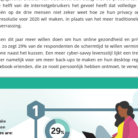
elft van de inter­net­ge­brui­kers het gevoel heeft dat volledige
n één op de drie mensen niet zeker weet hoe ze hun privacy 
­so­lutie voor 2020 wil maken, in plaats van het meer tradi­ti­o­nel
verrassing.
en dit jaar meer willen doen om hun online gezond­heid en pri
e, zo zegt 29% van de respon­denten de scherm­tijd te willen vermin
e naast het kussen. Een meer cyber-savvy levens­stijl lijkt een t
t er namelijk voor om meer back-ups te maken en hun desktop rege
book-vrienden, die ze nooit persoon­lijk hebben ontmoet, te verwi