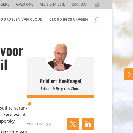
GGERS
OVER ONS
VISIE & MISSIE
CONTACT
 VOORDELEN VAN CLOUD
CLOUD IN 33 VRAGEN
 voor
il
Robbert Hoeffnagel
Editor @ Belgium Cloud

ijl te veran­
terkere wacht­
spersky.
 opzichte van