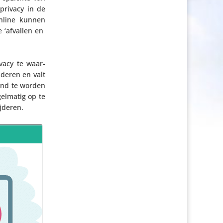
 privacy in de
online kunnen
e ‘afvallen en
vacy te waar­
­deren en valt
rend te worden
l­matig op te
jderen.