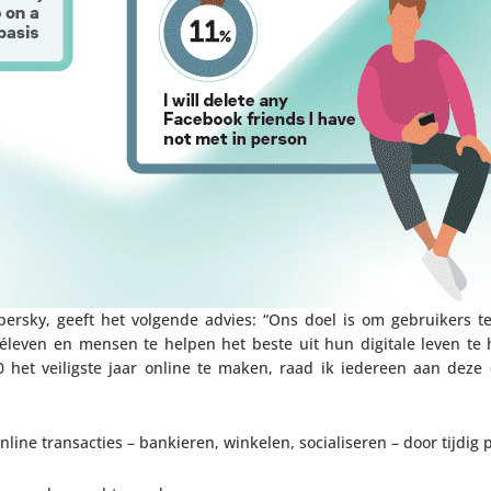
 Kaspersky, geeft het volgende advies: “Ons doel is om gebrui­kers
ivéleven en mensen te helpen het beste uit hun digitale leven te
 het veiligste jaar online te maken, raad ik iedereen aan deze 
line trans­ac­ties – bankieren, winkelen, soci­a­li­seren – door tijdig