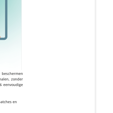
 te beschermen
 halen, zonder
6 eenvou­dige
 patches en