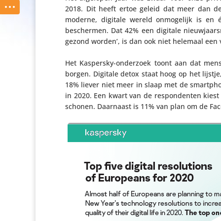
2018. Dit heeft ertoe geleid dat meer dan de h
moderne, digitale wereld onmo­ge­lijk is e
beschermen. Dat 42% een digitale nieuw­jaars­re
gezond worden’, is dan ook niet helemaal een 
Het Kaspersky-onderzoek toont aan dat mens
borgen. Digitale detox staat hoog op het lijstj
18% liever niet meer in slaap met de smartphon
in 2020. Een kwart van de respon­denten kies
schonen. Daarnaast is 11% van plan om de Face