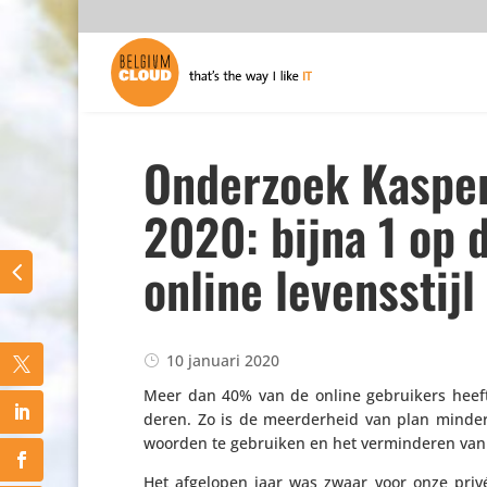
Onderzoek Kasper
2020: bijna 1 op d
online levensstijl
10 januari 2020
Meer dan 40% van de online gebrui­kers heeft 
deren. Zo is de meer­der­heid van plan minder 
woorden te gebruiken en het vermin­deren van cy
Het afgelopen jaar was zwaar voor onze privé