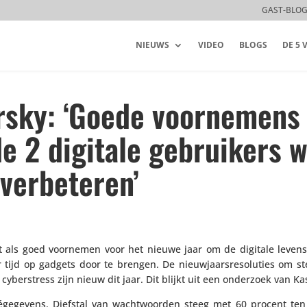
GAST-BLO
NIEUWS
VIDEO
BLOGS
DE 5
sky: ‘Goede voornemens
e 2 digitale gebruikers w
 verbeteren’
als goed voornemen voor het nieuwe jaar om de digitale levens­st
tijd op gadgets door te brengen. De nieuw­jaars­re­so­lu­ties om s
ber­stress zijn nieuw dit jaar. Dit blijkt uit een onderzoek van Ka
­ge­ge­vens. Diefstal van wacht­woorden steeg met 60 procent ten