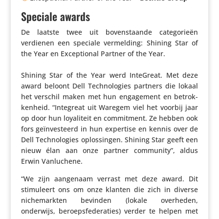
Speciale awards
De laatste twee uit boven­staande cate­go­rieën
verdienen een speciale vermel­ding: Shining Star of
the Year en Excep­ti­onal Partner of the Year.
Shining Star of the Year werd InteGreat. Met deze
award beloont Dell Tech­no­lo­gies partners die lokaal
het verschil maken met hun enga­ge­ment en betrok­
ken­heid. “Integreat uit Waregem viel het voorbij jaar
op door hun loya­li­teit en commit­ment. Ze hebben ook
fors geïn­ves­teerd in hun expertise en kennis over de
Dell Tech­no­lo­gies oplos­singen. Shining Star geeft een
nieuw élan aan onze partner community”, aldus
Erwin Vanluchene.
“We zijn aangenaam verrast met deze award. Dit
stimu­leert ons om onze klanten die zich in diverse
niche­markten bevinden (lokale overheden,
onderwijs, beroeps­fe­de­ra­ties) verder te helpen met