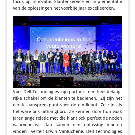
focus op innovatie, klan­ten­ser­vice en imple­men­tatie
van de oplos­singen het voorbije jaar excelleerden.
Voor Dell Tech­no­lo­gies zijn partners een heel belang­
rijke schakel om de klanten te bedienen. “Zij zijn het
eerste aanspreek­punt voor de eindklant. Ze zijn als
het ware ons uithang­bord. Ze kennen door hun vaak
jaren­lange relatie met die klant ook perfect de noden
waarvoor we dan samen een oplossing moeten
vinden”, vertelt Erwin Vanlu­chene, Dell Tech­no­lo­gies