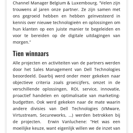
Channel Manager Belgium & Luxem­bourg. “Velen zijn
trouwens al jaren onze partner. Ze zijn samen met
ons gegroeid hebben en hebben geïn­ves­teerd in
kennis over nieuwe tech­no­lo­gieën en oplos­singen om
hun klanten op een juiste manier te bege­leiden en
voor te bereiden op de digitale uitda­gingen van
morgen.”
Tien winnaars
Alle projecten en acti­vi­teiten van de partners werden
door het Sales Mana­ge­ment van Dell Tech­no­lo­gies
beoor­deeld. Daarbij werd onder meer gekeken naar
objec­tieve criteria zoals groei­cij­fers, omzet in de
verschil­lende oplos­singen, ROI, service, innovatie,
proactief handelen en opti­ma­li­satie van marke­ting­
bud­getten. Ook werd gekeken naar de mate waarin
andere divisies van Dell Tech­no­lo­gies (VMware,
Virtustream, Secu­re­works, …) werden betrokken bij
de projecten. Erwin Vanlu­chene: “Het was een
moeilijke keuze, want eigenlijk willen we de inzet van