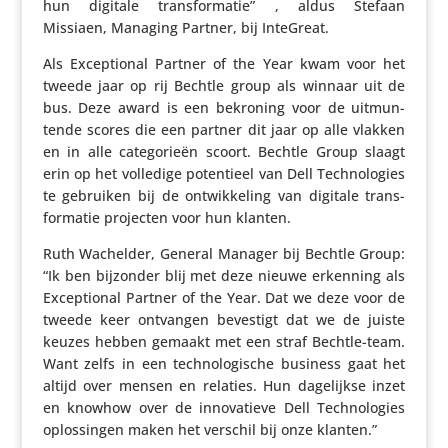
hun digitale trans­for­matie” , aldus Stefaan
Missiaen, Managing Partner, bij InteGreat.
Als Excep­ti­onal Partner of the Year kwam voor het
tweede jaar op rij Bechtle group als winnaar uit de
bus. Deze award is een bekroning voor de uitmun­
tende scores die een partner dit jaar op alle vlakken
en in alle cate­go­rieën scoort. Bechtle Group slaagt
erin op het volledige poten­tieel van Dell Tech­no­lo­gies
te gebruiken bij de ontwik­ke­ling van digitale trans­
for­matie projecten voor hun klanten.
Ruth Wachelder, General Manager bij Bechtle Group:
“Ik ben bijzonder blij met deze nieuwe erkenning als
Excep­ti­onal Partner of the Year. Dat we deze voor de
tweede keer ontvangen bevestigt dat we de juiste
keuzes hebben gemaakt met een straf Bechtle-team.
Want zelfs in een tech­no­lo­gi­sche business gaat het
altijd over mensen en relaties. Hun dage­lijkse inzet
en knowhow over de inno­va­tieve Dell Tech­no­lo­gies
oplos­singen maken het verschil bij onze klanten.”