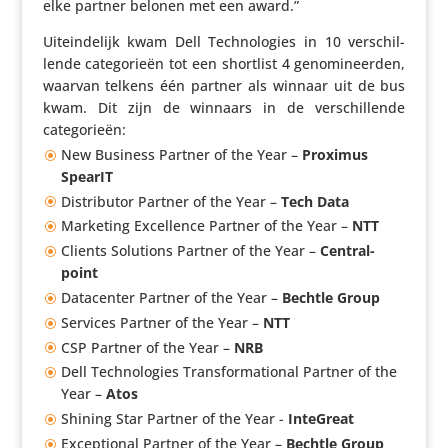
elke partner belonen met een award.”
Uitein­de­lijk kwam Dell Tech­no­lo­gies in 10 verschil­
lende cate­go­rieën tot een shortlist 4 geno­mi­neerden,
waarvan telkens één partner als winnaar uit de bus
kwam. Dit zijn de winnaars in de verschil­lende
categorieën:
New Business Partner of the Year –
Proximus
SpearIT
Distri­butor Partner of the Year –
Tech Data
Marketing Excel­lence Partner of the Year –
NTT
Clients Solutions Partner of the Year –
Central­
point
Data­center Partner of the Year –
Bechtle Group
Services Partner of the Year –
NTT
CSP Partner of the Year –
NRB
Dell Tech­no­lo­gies Trans­for­ma­ti­onal Partner of the
Year –
Atos
Shining Star Partner of the Year -
InteGreat
Excep­ti­onal Partner of the Year –
Bechtle Group