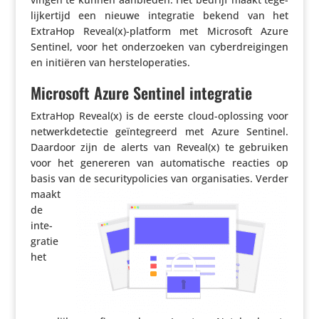
lij­ker­tijd een nieuwe inte­gratie bekend van het
ExtraHop Reveal(x)-platform met Microsoft Azure
Sentinel, voor het onder­zoeken van cyber­drei­gingen
en initiëren van hersteloperaties.
Microsoft Azure Sentinel integratie
ExtraHop Reveal(x) is de eerste cloud-oplossing voor
netwerk­de­tectie geïn­te­greerd met Azure Sentinel.
Daardoor zijn de alerts van Reveal(x) te gebruiken
voor het genereren van auto­ma­ti­sche reacties op
basis van de
secu­ri­ty­po­li­cies van orga­ni­sa­ties. Verder
maakt
de
inte­
gratie
het