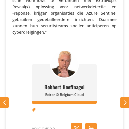
sche workflows te verbinden met ExtraHop’s
Reveal(x) oplossing voor netwerk­de­tectie en
‑reponse, krijgen orga­ni­sa­ties die Azure Sentinel
gebruiken gede­tail­leer­dere inzichten. Daarmee
kunnen hun secu­ri­ty­teams sneller anti­ci­peren op
cyberdreigingen.”
Robbert Hoeffnagel
Editor @ Belgium Cloud
