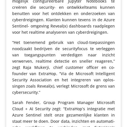
mogelijk confi­gu­reer­bare Jupyter Notebooks te
creëren die security- en ontwik­kel­teams kunnen
benutten voor het ontdekken en onder­zoeken van
cyber­drei­gingen. Klanten kunnen tevens in de Azure
Sentinel- omgeving Reveal(x) dash­boards raad­plegen
voor het realtime analy­seren van cyberdreigingen.
“Het toenemend gebruik van cloud-toepas­singen
noodzaakt bedrijven de secu­ri­ty­focus te verleggen
van toegangs­punten verde­digen naar inzicht
verwerven, realtime detectie en sneller reageren,”
zegt Raja Mukerji, chief customer officer en co-
founder van ExtraHop. “Via de Microsoft Intel­li­gent
Security Asso­ci­a­tion en het inte­greren van oplos­
singen zoals Reveal(x), verlegt Microsoft de grens van
cybersecurity.”
Sarah Fender, Group Program Manager Microsoft
Cloud + AI Security zegt: “ExtraHop’s inte­gratie met
Azure Sentinel stelt onze geza­men­lijke klanten in
staat meer te doen. Door data, inzichten en auto­ma­ti­