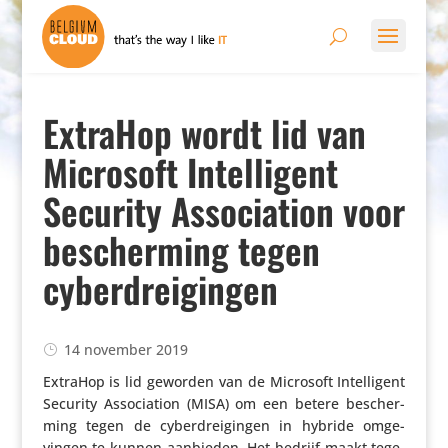
ExtraHop wordt lid van
Microsoft Intelligent
Security Association voor
bescherming tegen
cyberdreigingen
14 november 2019
ExtraHop is lid geworden van de Microsoft Intel­li­gent
Security Asso­ci­a­tion (MISA) om een betere bescher­
ming tegen de cyber­drei­gingen in hybride omge­
vingen te kunnen aanbieden. Het bedrijf maakt tege­