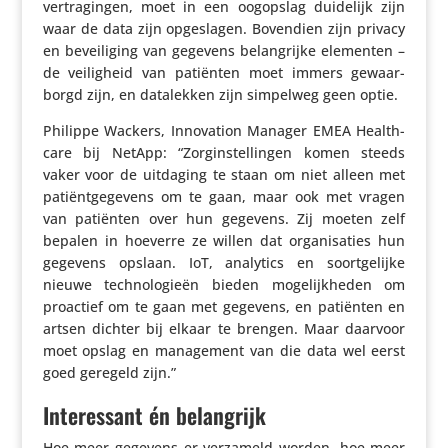
vertra­gingen, moet in een oogopslag duidelijk zijn
waar de data zijn opge­slagen. Bovendien zijn privacy
en bevei­li­ging van gegevens belang­rijke elementen –
de veilig­heid van patiënten moet immers gewaar­
borgd zijn, en data­lekken zijn simpelweg geen optie.
Philippe Wackers, Inno­va­tion Manager EMEA Heal­th­
care bij NetApp: “Zorg­in­stel­lingen komen steeds
vaker voor de uitdaging te staan om niet alleen met
pati­ënt­ge­ge­vens om te gaan, maar ook met vragen
van patiënten over hun gegevens. Zij moeten zelf
bepalen in hoeverre ze willen dat orga­ni­sa­ties hun
gegevens opslaan. IoT, analytics en soort­ge­lijke
nieuwe tech­no­lo­gieën bieden moge­lijk­heden om
proactief om te gaan met gegevens, en patiënten en
artsen dichter bij elkaar te brengen. Maar daarvoor
moet opslag en mana­ge­ment van die data wel eerst
goed geregeld zijn.”
Interessant én belangrijk
Hoe meer gegevens er verzameld worden, hoe meer