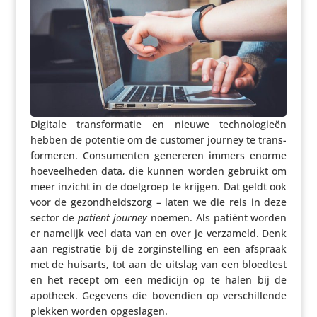
Digitale trans­for­matie en nieuwe tech­no­lo­gieën
hebben de potentie om de customer journey te trans­
for­meren. Consu­menten genereren immers enorme
hoeveel­heden data, die kunnen worden gebruikt om
meer inzicht in de doelgroep te krijgen. Dat geldt ook
voor de gezond­heids­zorg – laten we die reis in deze
sector de
patient journey
noemen. Als patiënt worden
er namelijk veel data van en over je verzameld. Denk
aan regi­stratie bij de zorg­in­stel­ling en een afspraak
met de huisarts, tot aan de uitslag van een bloedtest
en het recept om een medicijn op te halen bij de
apotheek. Gegevens die bovendien op verschil­lende
plekken worden opge­slagen.