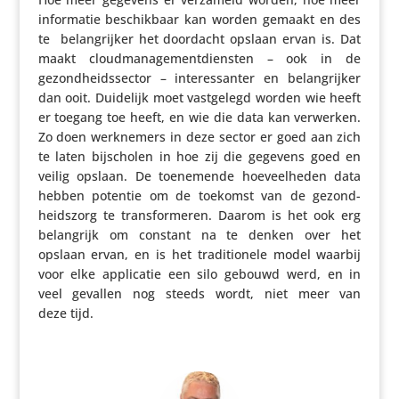
infor­matie beschik­baar kan worden gemaakt en des
te
belang­rijker het doordacht opslaan ervan is. Dat
maakt cloud­ma­na­ge­ment­dien­sten – ook in de
gezond­heids­sector – inte­res­santer en belang­rijker
dan ooit. Duidelijk moet vast­ge­legd worden wie heeft
er toegang toe heeft, en wie die data kan verwerken.
Zo doen werk­ne­mers in deze sector er goed aan zich
te laten bijscholen in hoe zij die gegevens goed en
veilig opslaan. De toene­mende hoeveel­heden data
hebben potentie om de toekomst van de gezond­
heids­zorg te trans­for­meren. Daarom is het ook erg
belang­rijk om constant na te denken over het
opslaan ervan, en is het tradi­ti­o­nele model waarbij
voor elke appli­catie een silo gebouwd werd, en in
veel gevallen nog steeds wordt, niet meer van
deze tijd.