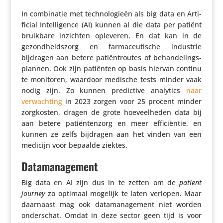
In combi­natie met tech­no­lo­gieën als big data en Arti­
fi­cial Intel­li­gence (AI) kunnen al die data per patiënt
bruikbare inzichten opleveren. En dat kan in de
gezond­heids­zorg en farma­ceu­ti­sche industrie
bijdragen aan betere pati­ënt­routes of behan­de­lings­
plannen. Ook zijn patiënten op basis hiervan continu
te monitoren, waardoor medische tests minder vaak
nodig zijn. Zo kunnen predic­tive analytics
naar
verwach­ting
in 2023 zorgen voor 25 procent minder
zorg­kosten, dragen de grote hoeveel­heden data bij
aan betere pati­ën­ten­zorg en meer effi­ci­ëntie, en
kunnen ze zelfs bijdragen aan het vinden van een
medicijn voor bepaalde ziektes.
Datamanagement
Big data en AI zijn dus in te zetten om de
patient
journey
zo optimaal mogelijk te laten verlopen. Maar
daarnaast mag ook data­ma­na­ge­ment niet worden
onder­schat. Omdat in deze sector geen tijd is voor