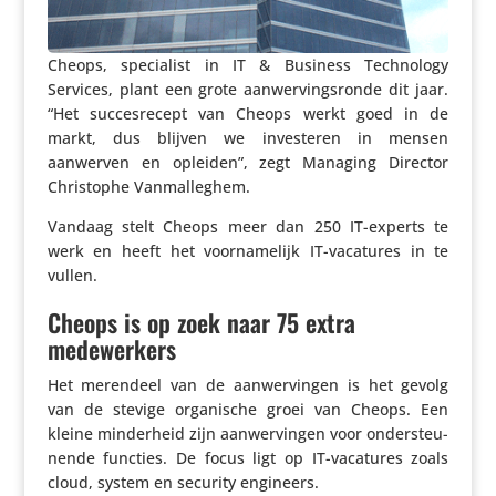
Cheops, speci­a­list in IT & Business Tech­no­logy
Services, plant een grote aanwer­vings­ronde dit jaar.
“Het succes­re­cept van Cheops werkt goed in de
markt, dus blijven we inves­teren in mensen
aanwerven en opleiden”, zegt Managing Director
Chris­tophe Vanmalleghem.
Vandaag stelt Cheops meer dan 250 IT-experts te
werk en heeft het voor­na­me­lijk IT-vacatures in te
vullen.
Cheops is op zoek naar 75 extra
medewerkers
Het merendeel van de aanwer­vingen is het gevolg
van de stevige orga­ni­sche groei van Cheops. Een
kleine minder­heid zijn aanwer­vingen voor onder­steu­
nende functies. De focus ligt op IT-vacatures zoals
cloud, system en security engineers.