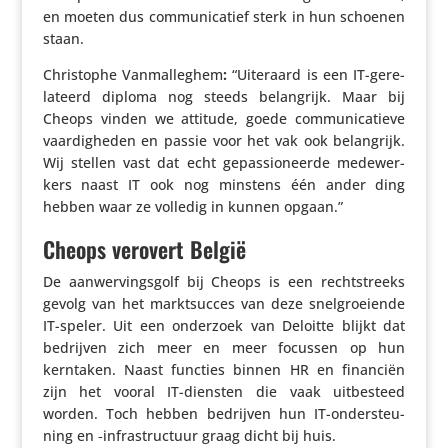
en moeten dus commu­ni­ca­tief sterk in hun schoenen
staan.
Chris­tophe Vanmal­leghem
:
“Uiteraard is een IT-gere­
la­teerd diploma nog steeds belang­rijk. Maar bij
Cheops vinden we attitude, goede commu­ni­ca­tieve
vaar­dig­heden en passie voor het vak ook belang­rijk.
Wij stellen vast dat echt gepas­si­o­neerde mede­wer­
kers naast IT ook nog minstens één ander ding
hebben waar ze volledig in kunnen opgaan.”
Cheops verovert België
De aanwer­vings­golf bij Cheops is een recht­streeks
gevolg van het markt­succes van deze snel­groei­ende
IT-speler. Uit een onderzoek van Deloitte blijkt dat
bedrijven zich meer en meer focussen op hun
kerntaken. Naast functies binnen HR en financiën
zijn het vooral IT-diensten die vaak uitbe­steed
worden. Toch hebben bedrijven hun IT-onder­steu­
ning en ‑infra­struc­tuur graag dicht bij huis.