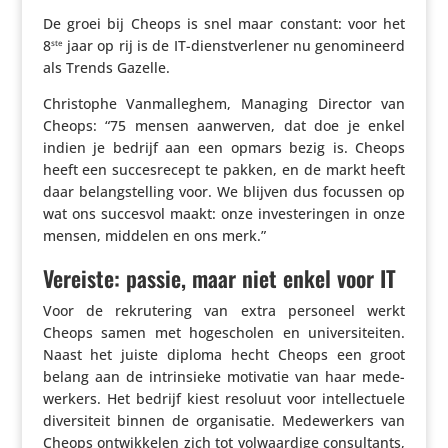
De groei bij Cheops is snel maar constant: voor het
8
jaar op rij is de IT-dienst­ver­lener nu geno­mi­neerd
ste
als Trends Gazelle.
Chris­tophe Vanmal­leghem, Managing Director van
Cheops: “75 mensen aanwerven, dat doe je enkel
indien je bedrijf aan een opmars bezig is. Cheops
heeft een succes­re­cept te pakken, en de markt heeft
daar belang­stel­ling voor. We blijven dus focussen op
wat ons succesvol maakt: onze inves­te­ringen in onze
mensen, middelen en ons merk.”
Vereiste: passie, maar niet enkel voor IT
Voor de rekru­te­ring van extra personeel werkt
Cheops samen met hoge­scholen en univer­si­teiten.
Naast het juiste diploma hecht Cheops een groot
belang aan de intrin­sieke motivatie van haar mede­
wer­kers. Het bedrijf kiest resoluut voor intel­lec­tuele
diver­si­teit binnen de orga­ni­satie. Mede­wer­kers van
Cheops ontwik­kelen zich tot volwaar­dige consul­tants,