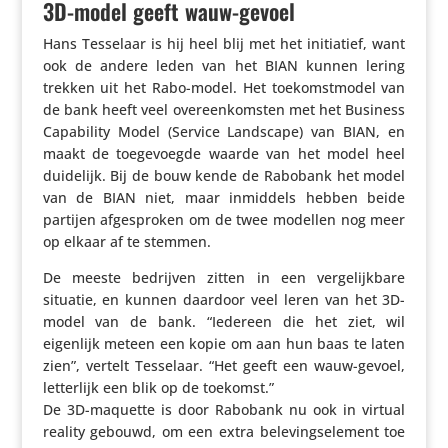
3D-model geeft wauw-gevoel
Hans Tesselaar is hij heel blij met het initi­a­tief, want
ook de andere leden van het BIAN kunnen lering
trekken uit het Rabo-model. Het toekomst­model van
de bank heeft veel over­een­kom­sten met het Business
Capa­bi­lity Model (Service Landscape) van BIAN, en
maakt de toege­voegde waarde van het model heel
duidelijk. Bij de bouw kende de Rabobank het model
van de BIAN niet, maar inmiddels hebben beide
partijen afge­sproken om de twee modellen nog meer
op elkaar af te stemmen.
De meeste bedrijven zitten in een verge­lijk­bare
situatie, en kunnen daardoor veel leren van het 3D-
model van de bank. “Iedereen die het ziet, wil
eigenlijk meteen een kopie om aan hun baas te laten
zien”, vertelt Tesselaar. “Het geeft een wauw-gevoel,
letter­lijk een blik op de toekomst.”
De 3D-maquette is door Rabobank nu ook in virtual
reality gebouwd, om een extra bele­vings­ele­ment toe