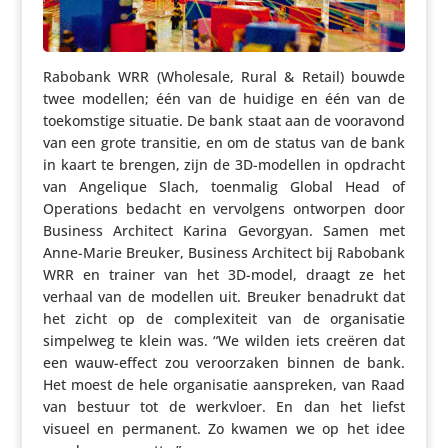
Rabobank WRR (Wholesale, Rural & Retail) bouwde
twee modellen; één van de huidige en één van de
toekom­stige situatie. De bank staat aan de vooravond
van een grote transitie, en om de status van de bank
in kaart te brengen, zijn de 3D-modellen in opdracht
van Angelique Slach, toenmalig Global Head of
Opera­tions bedacht en vervol­gens ontworpen door
Business Architect Karina Gevorgyan. Samen met
Anne-Marie Breuker, Business Architect bij Rabobank
WRR en trainer van het 3D-model, draagt ze het
verhaal van de modellen uit. Breuker benadrukt dat
het zicht op de complexi­teit van de orga­ni­satie
simpelweg te klein was. “We wilden iets creëren dat
een wauw-effect zou veroor­zaken binnen de bank.
Het moest de hele orga­ni­satie aanspreken, van Raad
van bestuur tot de werkvloer. En dan het liefst
visueel en permanent. Zo kwamen we op het idee