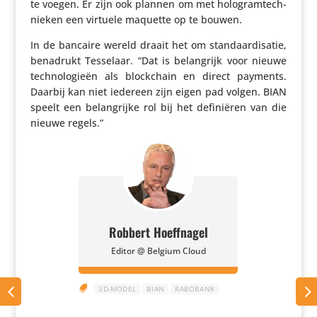
te voegen. Er zijn ook plannen om met holo­gram­tech­
nieken een virtuele maquette op te bouwen.
In de bancaire wereld draait het om stan­daar­di­satie,
benadrukt Tesselaar. “Dat is belang­rijk voor nieuwe
tech­no­lo­gieën als block­chain en direct payments.
Daarbij kan niet iedereen zijn eigen pad volgen. BIAN
speelt een belang­rijke rol bij het defi­ni­ëren van die
nieuwe regels.”
Robbert Hoeffnagel
Editor @ Belgium Cloud

3D-MODEL
BIAN
RABOBANK