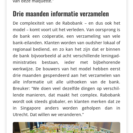
van deze maquette.”
Drie maanden informatie verzamelen
De complexi­teit van de Rabobank – en dus ook het
model – komt voort uit het verleden. Van oorsprong is
de bank een coöpe­ratie, een verza­me­ling van vele
bank-eilanden. Klanten worden van oudsher lokaal of
regionaal bediend, en zo kan het zijn dat er binnen
de bank bijvoor­beeld al acht verschil­lende lening­ad­
mi­ni­stra­ties bestaan, ieder met bijbe­ho­rende
werkwijze. De bouwers van het model hebben eerst
drie maanden gespen­deerd aan het verza­melen van
alle infor­matie uit alle uithoeken van de bank.
Breuker: “We doen veel dezelfde dingen op verschil­
lende manieren, dat maakt het complex. Rabobank
wordt ook steeds globaler, en klanten merken dat ze
in Singapore anders worden geholpen dan in
Utrecht. Dat willen we veranderen.”