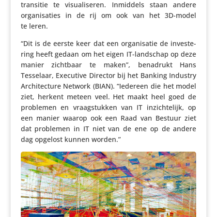
transitie te visu­a­li­seren. Inmiddels staan andere
orga­ni­sa­ties in de rij om ook van het 3D-model
te leren.
“Dit is de eerste keer dat een orga­ni­satie de inves­te­
ring heeft gedaan om het eigen IT-landschap op deze
manier zichtbaar te maken”, benadrukt Hans
Tesselaar, Executive Director bij het Banking Industry
Archi­tec­ture Network (BIAN). “Iedereen die het model
ziet, herkent meteen veel. Het maakt heel goed de
problemen en vraag­stukken van IT inzich­te­lijk, op
een manier waarop ook een Raad van Bestuur ziet
dat problemen in IT niet van de ene op de andere
dag opgelost kunnen worden.”