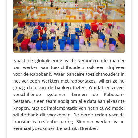
Naast de globa­li­se­ring is de veran­de­rende manier
van werken van toezicht­hou­ders ook een drijfveer
voor de Rabobank. Waar bancaire toezicht­hou­ders in
het verleden werkten met rappor­tages, willen ze nu
graag data van de banken inzien. Omdat er zoveel
verschil­lende systemen binnen de Rabobank
bestaan, is een team nodig om alle data aan elkaar te
knopen. Met de imple­men­tatie van het nieuwe model
wil de bank dit voorkomen. De derde reden voor de
transitie is kosten­be­spa­ring. Slimmer werken is nu
eenmaal goedkoper, benadrukt Breuker.