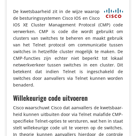
De kwets­baar­heid zit in de wijze waarop
de bestu­rings­sys­temen Cisco IOS en Cisco
IOS XE Cluster Mana­ge­ment Protocol (CMP) code
verwerken. CMP is code die wordt gebruikt om
clusters van switches te beheren en maakt gebruik
van het Telnet protocol om commu­ni­catie tussen
switches in hetzelfde cluster mogelijk te maken. De
CMP-functies zijn echter niet beperkt tot lokaal
netwerk­ver­keer tussen switches in een cluster. Dit
betekent dat indien Telnet is inge­scha­keld de
switches door aanval­lers via Telnet kunnen worden
benaderd.
Willekeurige code uitvoeren
Cisco waar­schuwt Cisco dat aanval­lers de kwets­baar­
heid kunnen uitbuiten door via Telnet malafide CMP-
speci­fieke Telnet-opties te versturen, wat hen in staat
stelt wille­keu­rige code uit te voeren op de switches.
In theorie kunnen aanval­lers hierdoor de controle