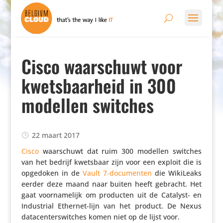
Cisco waarschuwt voor
kwetsbaarheid in 300
modellen switches
22 maart 2017
Cisco
waar­schuwt dat ruim 300 modellen switches
van het bedrijf kwetsbaar zijn voor een exploit die is
opgedoken in de
Vault 7‑documenten
die WikiLeaks
eerder deze maand naar buiten heeft gebracht. Het
gaat voor­na­me­lijk om producten uit de Catalyst- en
Indu­strial Ethernet-lijn van het product. De Nexus
data­cen­ters­wit­ches komen niet op de lijst voor.