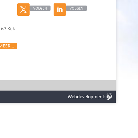
VOLGEN
VOLGEN
is? Kijk
MEER...
Webdevelopment: