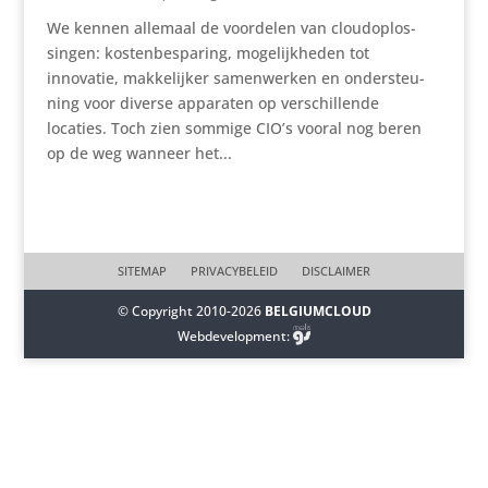
We kennen allemaal de voordelen van cloud­op­los­
singen: kosten­be­spa­ring, moge­lijk­heden tot
innovatie, makke­lijker samen­werken en onder­steu­
ning voor diverse apparaten op verschil­lende
locaties. Toch zien sommige CIO’s vooral nog beren
op de weg wanneer het...
SITEMAP
PRIVACYBELEID
DISCLAIMER
© Copyright 2010-2026
BELGIUMCLOUD
Webdevelopment: