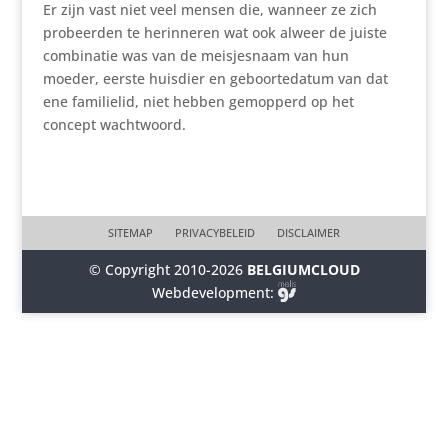
Er zijn vast niet veel mensen die, wanneer ze zich
probeerden te herin­neren wat ook alweer de juiste
combi­natie was van de meis­jes­naam van hun
moeder, eerste huisdier en geboor­te­datum van dat
ene fami­lielid, niet hebben gemopperd op het
concept wachtwoord.
SITEMAP
PRIVACYBELEID
DISCLAIMER
© Copyright 2010-2026
BELGIUMCLOUD
Webdevelopment: