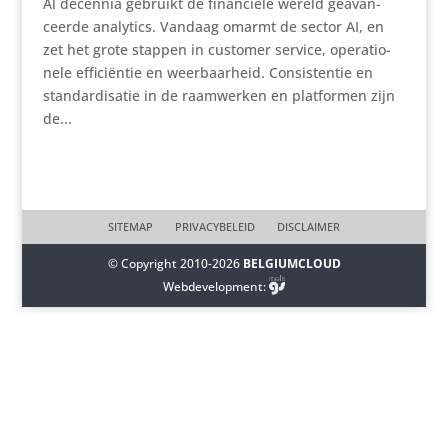
Al decennia gebruikt de finan­ciële wereld geavan­
ceerde analytics. Vandaag omarmt de sector AI, en
zet het grote stappen in customer service, opera­ti­o­
nele effi­ci­ëntie en weer­baar­heid. Consis­tentie en
standar­di­satie in de raam­werken en plat­formen zijn
de...
SITEMAP
PRIVACYBELEID
DISCLAIMER
© Copyright 2010-2026
BELGIUMCLOUD
Webdevelopment: