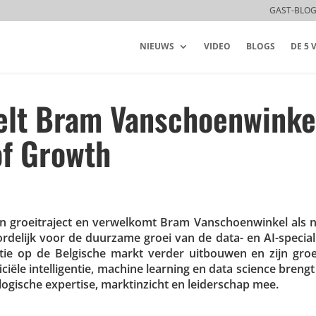
GAST-BLO
NIEUWS
VIDEO
BLOGS
DE 5
telt Bram Vanschoenwinke
of Growth
jn groei­tra­ject en verwel­komt Bram Vanschoen­winkel als
­de­lijk voor de duurzame groei van de data- en AI-speci­a­li
ositie op de Belgische markt verder uitbouwen en zijn gr
fi­ciële intel­li­gentie, machine learning en data science bren
­gi­sche expertise, markt­in­zicht en leider­schap mee.