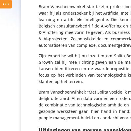
Bram Vanschoen­winkel startte zijn profes­si­o­n
waar hij als onder­zoeker bij het Arti­fi­cial In
learning en arti­fi­ciële intel­li­gentie. Die k
Belgisch consul­tan­cy­be­drijf de AI-offering 
& AI-offering mee vorm te geven. Als business
& AI-projecten. Zo ontwik­kelde en commer­ci­a­l
auto­ma­ti­seren van complexe, docu­ment­ge­dr
Zijn expertise wil hij nu inzetten om Solita 
Growth zal hij mee richting geven aan de markt­
kansen iden­ti­fi­ceren en de waar­de­pro­po­sit
focus op het verbinden van tech­no­lo­gi­sche 
klanten op het terrein.
Bram Vanschoen­winkel: “Met Solita voelde ik m
de­lijk uiteraard: AI en data vormen een rode
de combi­natie van tech­no­lo­gi­sche ambitie 
gezonde werksfeer gaan hier hand in hand: met
people mana­ge­ment-beleid en aandacht voor m
Uitdagingen van morgen aanpakke