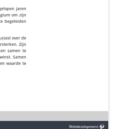
fgelopen jaren
elgium om zijn
te bege­leiden
­siast over de
rsterken. Zijn
nsen samen te
nwinst. Samen
 om waarde te
Webdevelopment: