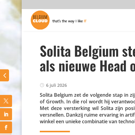
Solita Belgium s
als nieuwe Head 
6 juli 2026
Solita Belgium zet de volgende stap in zi
of Growth. In die rol wordt hij verant­woor
Met deze verster­king wil Solita zijn p
versnellen. Dankzij ruime ervaring in arti­
winkel een unieke combi­natie van tech­no­lo