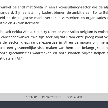
winkel belandt met Solita in een IT-consul­tancy-sector die de a
eranderd. Zijn aanstel­ling kadert binnen de ambitie van Solita B
heid op de Belgische markt verder te versterken en orga­ni­sa­ties 
itale en AI-transformatie.
a: Ook Pekka Ahola, Country Director voor Solita Belgium is enthou
Vanschoen­winkel. “We zijn zeer blij dat Bram onze ploeg komt ve
in de sector, diep­gaande expertise in AI en vermogen om me
ond een geza­men­lijke visie maken van hem een belang­rijke aa
onze groei­am­bi­ties waarmaken en onze klanten blijven helpen
t data en AI.”
SITEMAP
PRIVACYBELEID
DISCLAIMER