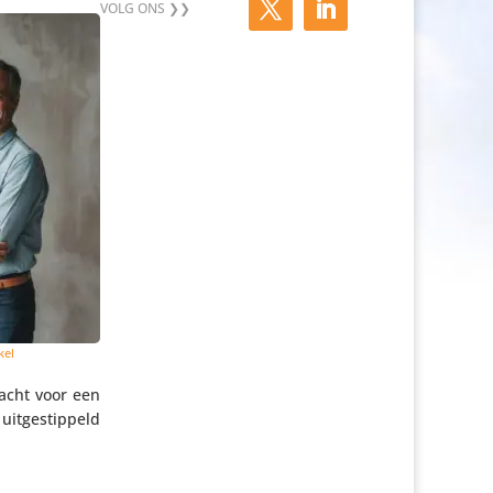
kel
dacht voor een
itge­stip­peld