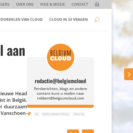
GGERS
OVER ONS
VISIE & MISSIE
CONTACT
 VOORDELEN VAN CLOUD
CLOUD IN 33 VRAGEN
l aan
redactie@belgiumcloud
Persberichten, blogs en andere
 nieuwe Head
content kunt u mailen naar
robbert@belgiumcloud.com
st in België.
oei duurzaam
gt Vanschoen­

AI
DATA ANALYHTICS
SOLITA