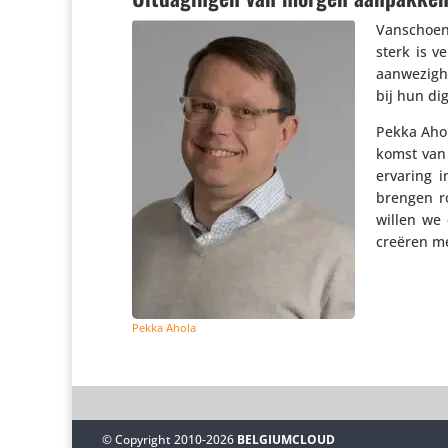
Vanschoen­
sterk is v
aanwe­zig­
bij hun dig
Pekka Ahol
komst van 
ervaring 
brengen r
willen we 
creëren me
Pekka Ahola
© Copyright 2010-2026
BELGIUMCLOUD