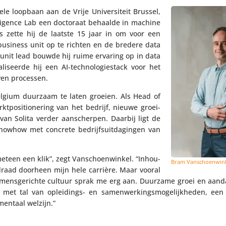
ele loopbaan aan de Vrije Univer­si­teit Brussel,
tel­li­gence Lab een doctoraat behaalde in machine
ennis zette hij de laatste 15 jaar in om voor een
en business unit op te richten en de bredere data
 unit lead bouwde hij ruime ervaring op in data
i­seerde hij een AI-tech­no­lo­gie­stack voor het
even processen.
Belgium duurzaam te laten groeien. Als Head of
po­si­ti­o­ne­ring van het bedrijf, nieuwe groei­
ie van Solita verder aanscherpen. Daarbij ligt de
knowhow met concrete bedrijfs­uit­da­gingen van
eteen een klik”, zegt Vanschoen­winkel. “Inhou­
Bram Vanschoen­win
 draad doorheen mijn hele carrière. Maar vooral
en mens­ge­richte cultuur sprak me erg aan. Duurzame groei en aan
 tal van oplei­dings- en samen­wer­kings­mo­ge­lijk­heden, een u
entaal welzijn.”
n