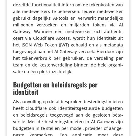
dezelfde func­ti­o­na­li­teit intern om de token­kosten van
alle mede­wer­kers te beheersen. Iedere mede­werker
gebruikt dagelijks AI-tools en verwerkt maan­de­lijks
miljoenen verzoeken en miljarden tokens via AI
Gateway. Wanneer een mede­werker zich authen­ti­
ceert via Cloud­flare Access, wordt hun iden­ti­teit uit
het JSON Web Token (JWT) gehaald en als metadata
toege­voegd aan het AI Gateway-verzoek. Hierdoor zijn
het token­ver­bruik per gebruiker, de verdeling per
team en de kosten­ver­de­ling binnen de hele orga­ni­
satie op één plek inzichtelijk.
Budgetten en beleidsregels per
identiteit
Als aanvul­ling op de al besproken beste­dings­li­mieten
heeft Cloud­flare ook iden­ti­teits­ge­stuurde budgetten
en beleids­re­gels toege­voegd aan de gesloten bèta­
versie. Met de beste­dings­li­mieten in AI Gateway zijn
budgetten in te stellen per model, provider of aange­
paste kenmerken. Een appli­catie moet deze