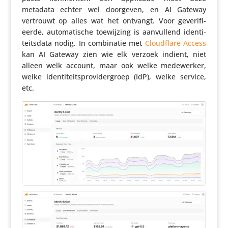
metadata echter wel doorgeven, en AI Gateway
vertrouwt op alles wat het ontvangt. Voor geve­ri­fi­
eerde, auto­ma­ti­sche toewij­zing is aanvul­lend iden­ti­
teits­data nodig. In combi­natie met
Cloud­flare Access
kan AI Gateway zien wie elk verzoek indient, niet
alleen welk account, maar ook welke mede­werker,
welke iden­ti­teits­pro­vi­der­groep (IdP), welke service,
etc.