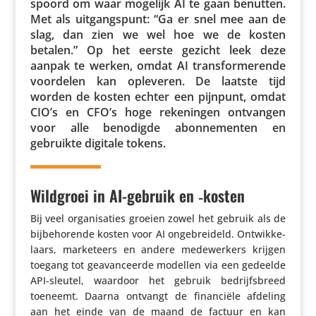
spoord om waar mogelijk AI te gaan benutten.
Met als uitgangs­punt: “Ga er snel mee aan de
slag, dan zien we wel hoe we de kosten
betalen.” Op het eerste gezicht leek deze
aanpak te werken, omdat AI trans­for­me­rende
voordelen kan opleveren. De laatste tijd
worden de kosten echter een pijnpunt, omdat
CIO’s en CFO’s hoge reke­ningen ontvangen
voor alle benodigde abon­ne­menten en
gebruikte digitale tokens.
Wildgroei in AI-gebruik en ‑kosten
Bij veel orga­ni­sa­ties groeien zowel het gebruik als de
bijbe­ho­rende kosten voor AI onge­brei­deld. Ontwik­ke­
laars, marke­teers en andere mede­wer­kers krijgen
toegang tot geavan­ceerde modellen via een gedeelde
API-sleutel, waardoor het gebruik bedrijfs­breed
toeneemt. Daarna ontvangt de finan­ciële afdeling
aan het einde van de maand de factuur en kan