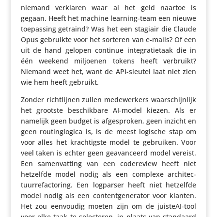
niemand verklaren waar al het geld naartoe is
gegaan. Heeft het machine learning-team een nieuwe
toepas­sing getraind? Was het een stagiair die Claude
Opus gebruikte voor het sorteren van e‑mails? Of een
uit de hand gelopen continue inte­gra­tie­taak die in
één weekend miljoenen tokens heeft verbruikt?
Niemand weet het, want de API-sleutel laat niet zien
wie hem heeft gebruikt.
Zonder richt­lijnen zullen mede­wer­kers waar­schijn­lijk
het grootste beschik­bare AI-model kiezen. Als er
namelijk geen budget is afge­sproken, geen inzicht en
geen routing­lo­gica is, is de meest logische stap om
voor alles het krach­tigste model te gebruiken. Voor
veel taken is echter geen geavan­ceerd model vereist.
Een samen­vat­ting van een code­re­view heeft niet
hetzelfde model nodig als een complexe archi­tec­
tuur­re­fac­to­ring. Een logparser heeft niet hetzelfde
model nodig als een content­ge­ne­rator voor klanten.
Het zou eenvoudig moeten zijn om de juisteAI-tool
voor elke taak te selec­teren, in plaats van standaard