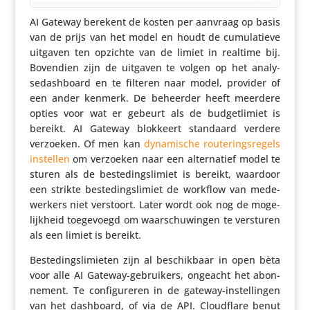
AI Gateway berekent de kosten per aanvraag op basis
van de prijs van het model en houdt de cumu­la­tieve
uitgaven ten opzichte van de limiet in realtime bij.
Bovendien zijn de uitgaven te volgen op het analy­
sedash­board en te filteren naar model, provider of
een ander kenmerk. De beheerder heeft meerdere
opties voor wat er gebeurt als de budget­li­miet is
bereikt. AI Gateway blokkeert standaard verdere
verzoeken. Of men kan
dyna­mi­sche route­rings­re­gels
instellen
om verzoeken naar een alter­na­tief model te
sturen als de beste­dings­li­miet is bereikt, waardoor
een strikte beste­dings­li­miet de workflow van mede­
wer­kers niet verstoort. Later wordt ook nog de moge­
lijk­heid toege­voegd om waar­schu­wingen te versturen
als een limiet is bereikt.
Beste­dings­li­mieten zijn al beschik­baar in open bèta
voor alle AI Gateway-gebrui­kers, ongeacht het abon­
ne­ment. Te confi­gu­reren in de gateway-instel­lingen
van het dashboard, of via de API. Cloud­flare benut