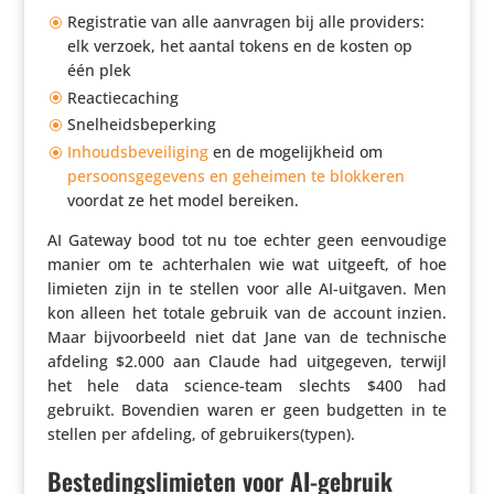
Regi­stratie van alle aanvragen bij alle providers:
elk verzoek, het aantal tokens en de kosten op
één plek
Reac­tie­ca­ching
Snel­heids­be­per­king
Inhouds­be­vei­li­ging
en de moge­lijk­heid om
persoons­ge­ge­vens en geheimen te blokkeren
voordat ze het model bereiken.
AI Gateway bood tot nu toe echter geen eenvou­dige
manier om te achter­halen wie wat uitgeeft, of hoe
limieten zijn in te stellen voor alle AI-uitgaven. Men
kon alleen het totale gebruik van de account inzien.
Maar bijvoor­beeld niet dat Jane van de tech­ni­sche
afdeling $2.000 aan Claude had uitge­geven, terwijl
het hele data science-team slechts $400 had
gebruikt. Bovendien waren er geen budgetten in te
stellen per afdeling, of gebruikers(typen).
Bestedingslimieten voor AI-gebruik