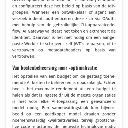
en confi­gu­reert deze het beleid op basis van de IdP-
groepen. Wanneer een ontwik­ke­laar of agent een
verzoek indient, authen­ti­ceren deze zich via OAuth,
met behulp van de gebrui­ke­lijke CLI-appa­raat­co­de­
flow. AI Gateway valideert het token en extra­heert de
iden­ti­teit. Daarvoor is het niet nodig om een aange­
paste Worker te schrijven, zelf JWT’s te parsen, of te
vertrouwen op meta­da­ta­he­a­ders op basis van
vertrouwen.
Van kostenbeheersing naar ‑optimalisatie
Het opstellen van een budget om de gestaag toene­
mende AI-kosten te beheersen is nood­za­ke­lijk. Echter
hoe is het maximale rendement uit een budget te
halen als dat is ingesteld? Bij de meeste orga­ni­sa­ties
is niet voor elke AI-toepas­sing een geavan­ceerd
model nodig. Een samen­vat­tings­taak kan bijvoor­
beeld op een goedkoper model draaien zonder
noemens­waardig kwali­teits­ver­lies, terwijl groot­scha­
lige code-refac­to­ring de nieuwste tech­no­logie nodig