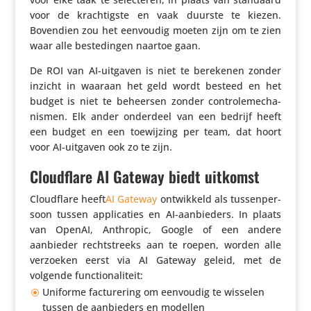
voor de krach­tigste en vaak duurste te kiezen.
Bovendien zou het eenvoudig moeten zijn om te zien
waar alle beste­dingen naartoe gaan.
De ROI van AI-uitgaven is niet te berekenen zonder
inzicht in waaraan het geld wordt besteed en het
budget is niet te beheersen zonder contro­le­me­cha­
nismen. Elk ander onderdeel van een bedrijf heeft
een budget en een toewij­zing per team, dat hoort
voor AI-uitgaven ook zo te zijn.
Cloudflare AI Gateway biedt uitkomst
Cloud­flare heeft
AI Gateway
ontwik­keld als tussen­per­
soon tussen appli­ca­ties en AI-aanbie­ders. In plaats
van OpenAI, Anthropic, Google of een andere
aanbieder recht­streeks aan te roepen, worden alle
verzoeken eerst via AI Gateway geleid, met de
volgende functionaliteit:
Uniforme factu­re­ring om eenvoudig te wisselen
tussen de aanbie­ders en modellen