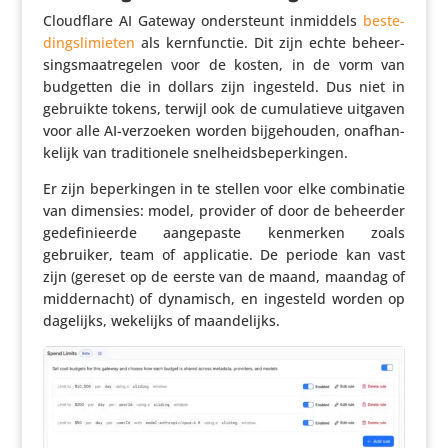
Cloud­flare AI Gateway onder­steunt inmiddels
beste­
dings­li­mieten
als kern­functie. Dit zijn echte beheer­
sings­maat­re­gelen voor de kosten, in de vorm van
budgetten die in dollars zijn ingesteld. Dus niet in
gebruikte tokens, terwijl ook de cumu­la­tieve uitgaven
voor alle AI-verzoeken worden bijge­houden, onaf­han­
ke­lijk van tradi­ti­o­nele snelheidsbeperkingen.
Er zijn beper­kingen in te stellen voor elke combi­natie
van dimensies: model, provider of door de beheerder
gede­fi­ni­eerde aange­paste kenmerken zoals
gebruiker, team of appli­catie. De periode kan vast
zijn (gereset op de eerste van de maand, maandag of
midder­nacht) of dynamisch, en ingesteld worden op
dagelijks, wekelijks of maandelijks.