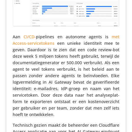
Aan
CI/CD-
pipelines en autonome agents is
met
Access-servi­ce­tokens
een unieke iden­ti­teit mee te
geven. Daardoor is te zien dat een code review-bot
deze week 5 miljoen tokens heeft gebruikt, terwijl de
docu­men­ta­tie­ge­ne­rator er 500.000 verbruikt. Als een
agent te veel tokens verbruikt, is het beleid aan te
passen zonder andere agents te beïn­vloeden. Elke
logver­mel­ding in AI Gateway bevat de geve­ri­fi­eerde
iden­ti­teit: e‑mailadres, IdP-groep en naam van het
servi­ce­token. Door deze data naar het analy­se­plat­
form te expor­teren ontstaat er een kosten­over­zicht
per gebruiker en per team, zonder dat men zelf iets
hoeft te ontwikkelen.
Technisch gezien maakt de beheerder een Cloud­flare
Access-appli­catie aan voor het AI Gateway-eindpunt