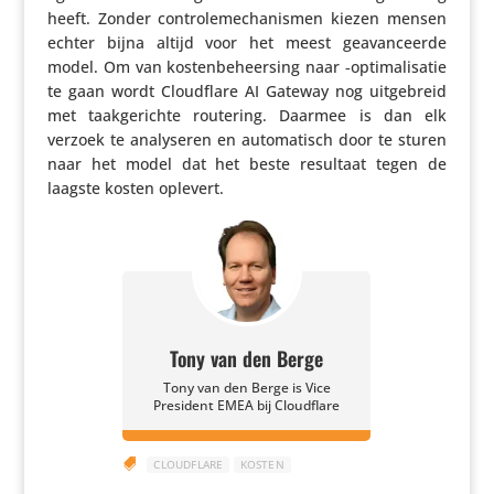
heeft. Zonder contro­le­me­cha­nismen kiezen mensen
echter bijna altijd voor het meest geavan­ceerde
model. Om van kosten­be­heer­sing naar ‑opti­ma­li­satie
te gaan wordt Cloud­flare AI Gateway nog uitge­breid
met taak­ge­richte routering. Daarmee is dan elk
verzoek te analy­seren en auto­ma­tisch door te sturen
naar het model dat het beste resultaat tegen de
laagste kosten oplevert.
Tony van den Berge
Tony van den Berge is Vice
President EMEA bij Cloudflare

CLOUDFLARE
KOSTEN