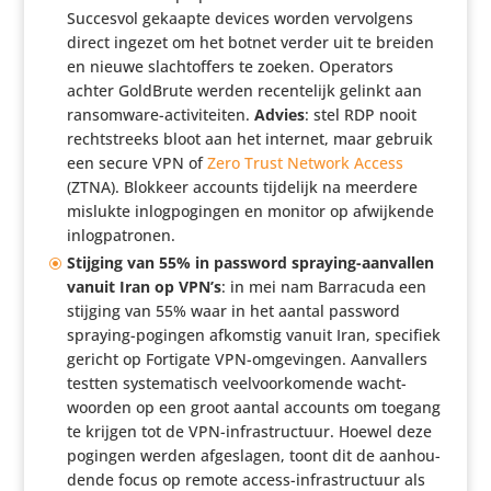
Succesvol gekaapte devices worden vervol­gens
direct ingezet om het botnet verder uit te breiden
en nieuwe slacht­of­fers te zoeken. Operators
achter GoldBrute werden recen­te­lijk gelinkt aan
ransom­ware-acti­vi­teiten.
Advies
: stel RDP nooit
recht­streeks bloot aan het internet, maar gebruik
een secure VPN of
Zero Trust Network Access
(ZTNA). Blokkeer accounts tijdelijk na meerdere
mislukte inlog­po­gingen en monitor op afwij­kende
inlogpatronen.
Stijging van 55% in password spraying-aanvallen
vanuit Iran op VPN’s
: in mei nam Barracuda een
stijging van 55% waar in het aantal password
spraying-pogingen afkomstig vanuit Iran, specifiek
gericht op Fortigate VPN-omge­vingen. Aanval­lers
testten syste­ma­tisch veel­voor­ko­mende wacht­
woorden op een groot aantal accounts om toegang
te krijgen tot de VPN-infra­struc­tuur. Hoewel deze
pogingen werden afge­slagen, toont dit de aanhou­
dende focus op remote access-infra­struc­tuur als