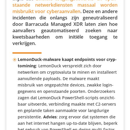
staande netwerk­dien­sten massaal worden
misbruikt voor cyber­aan­vallen
. Deze en andere
inci­denten die onlangs zijn geneu­tra­li­seerd
door Barracuda Managed XDR laten zien hoe
aanval­lers geau­to­ma­ti­seerd zoeken naar
kwets­baar­heden om initiële toegang te
verkrijgen.
LemonDuck-malware kaapt endpoints voor cryp­
to­mi­ning
: LemonDuck verspreidt zich door
netwerken om crypt­ova­luta te minen en instal­leert
aanvul­lende payloads. De malware maakt
misbruik van onge­patchte devices, zwakke login­
ge­ge­vens en open­staande poorten. Onder­zoe­kers
zagen dat LemonDuck PowerS­hell-scripts onzicht­
baar uitvoerde, verbin­ding maakte met C2-servers
en geplande taken aanmaakte voor lang­du­rige
persis­tentie.
Advies
: zorg ervoor dat systemen die
aan het internet hangen up-to-date blijven, beperk
het gebruik van PowerS­hell en dwing multi-factor