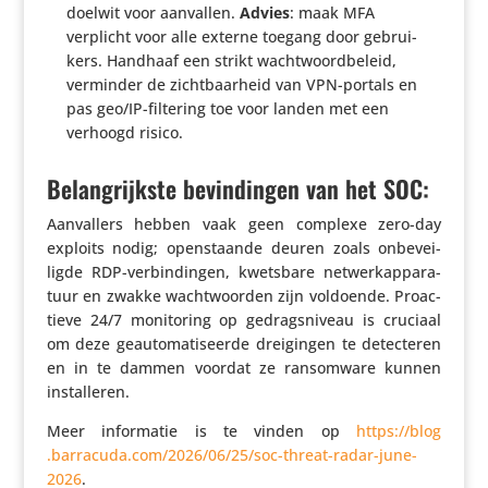
doelwit voor aanvallen.
Advies
: maak MFA
verplicht voor alle externe toegang door gebrui­
kers. Handhaaf een strikt wacht­woord­be­leid,
verminder de zicht­baar­heid van VPN-portals en
pas geo/IP-filtering toe voor landen met een
verhoogd risico.
Belangrijkste bevindingen van het SOC:
Aanval­lers hebben vaak geen complexe zero-day
exploits nodig; open­staande deuren zoals onbe­vei­
ligde RDP-verbin­dingen, kwetsbare netwerk­ap­pa­ra­
tuur en zwakke wacht­woorden zijn voldoende. Proac­
tieve 24/​7 moni­to­ring op gedrags­ni­veau is cruciaal
om deze geau­to­ma­ti­seerde drei­gingen te detec­teren
en in te dammen voordat ze ransom­ware kunnen
installeren.
Meer infor­matie is te vinden op
https://​blog​
.barracuda​.com/​2​0​2​6​/​0​6​/​2​5​/​s​o​c​-​t​h​r​e​a​t​-​r​a​d​a​r​-​j​u​n​e​-​
2026
.