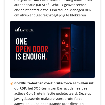
authen­ti­catie (MFA) af. Gebruik geavan­ceerde
endpoint detectie zoals Barracuda Managed XDR
om afwijkend gedrag vroeg­tijdig te blokkeren
GoldBrute-botnet voert brute-force aanvallen uit
op RDP
: het SOC-team van Barracuda heeft een
actieve GoldBrute-infectie gede­tec­teerd. Deze op
Java geba­seerde malware voert brute-force
aanvallen uit op open­staande RDP-diensten.