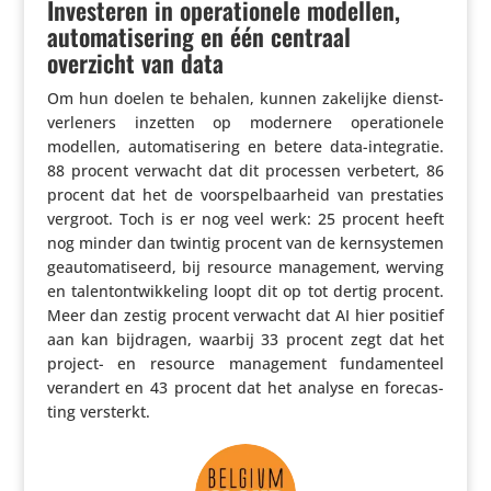
Investeren in operationele modellen,
automatisering en één centraal
overzicht van data
Om hun doelen te behalen, kunnen zakelijke dienst­
ver­le­ners inzetten op modernere opera­ti­o­nele
modellen, auto­ma­ti­se­ring en betere data-inte­gratie.
88 procent verwacht dat dit processen verbetert, 86
procent dat het de voor­spel­baar­heid van pres­ta­ties
vergroot. Toch is er nog veel werk: 25 procent heeft
nog minder dan twintig procent van de kern­sys­temen
geau­to­ma­ti­seerd, bij resource mana­ge­ment, werving
en talen­t­ont­wik­ke­ling loopt dit op tot dertig procent.
Meer dan zestig procent verwacht dat AI hier positief
aan kan bijdragen, waarbij 33 procent zegt dat het
project- en resource mana­ge­ment funda­men­teel
verandert en 43 procent dat het analyse en fore­cas­
ting versterkt.