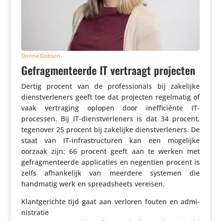
Donna Dobson
Gefragmenteerde IT vertraagt projecten
Dertig procent van de profes­si­o­nals bij zakelijke
dienst­ver­le­ners geeft toe dat projecten regel­matig of
vaak vertra­ging oplopen door inef­fi­ci­ënte IT-
processen. Bij IT-dienst­ver­le­ners is dat 34 procent,
tegenover 25 procent bij zakelijke dienst­ver­le­ners. De
staat van IT-infra­struc­turen kan een mogelijke
oorzaak zijn: 66 procent geeft aan te werken met
gefrag­men­teerde appli­ca­ties en negentien procent is
zelfs afhan­ke­lijk van meerdere systemen die
handmatig werk en spread­sheets vereisen.
Klant­ge­richte tijd gaat aan verloren fouten en admi­
ni­stratie