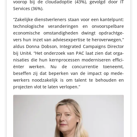
voorop bij de cloud­adoptie (43%), gevolgd door IT
Services (36%).
“Zakelijke dienst­ver­le­ners staan voor een kantel­punt:
tech­no­lo­gi­sche veran­de­ringen en onvoor­spel­bare
econo­mi­sche omstan­dig­heden dwingt opdracht­ge­
vers hun inzet van advies­ex­per­tise te hero­ver­wegen,”
aldus Donna Dobson, Inte­grated Campaigns Director
bij Unit4. “Het onderzoek van PAC laat zien dat orga­
ni­sa­ties die hun kern­pro­cessen moder­ni­seren effi­ci­
ënter werken. Nu de concur­rentie toeneemt,
beseffen zij dat beperken van de impact op mede­
wer­kers nood­za­ke­lijk is om talent te behouden en
projecten vlot te laten verlopen.”