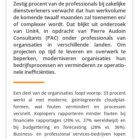
Zestig procent van de profes­si­o­nals bij zakelijke
dienst­ver­le­ners verwacht dat hun werk­vo­lume
de komende twaalf maanden zal toenemen en/​
of complexer wordt. Dat blijkt uit onderzoek
van Unit4, in opdracht van Pierre Audoin
Consul­tants (PAC) onder profes­si­o­nals van
orga­ni­sa­ties in verschil­lende landen. Om
projecten op tijd te leveren en overwerk te
beperken, moder­ni­seren orga­ni­sa­ties hun
bedrijfs­pro­cessen en vermin­deren ze opera­ti­o­
nele inefficiënties.
Een deel van de orga­ni­sa­ties loopt voorop: 33 procent
werkt al met moderne, geïn­te­greerde cloud­plat­
formen, wat fouten vermin­dert en processen
versnelt. Koplopers rappor­teren minder fouten bij
finan­ciële rappor­tages (29% vs. 37% wereld­wijd) en
bij budget­te­ring en fore­cas­ting (28% vs. 36%).
Business- en profes­si­onal services-bedrijven lopen