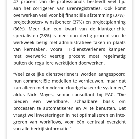
47 procent van de profes­si­o­nals besteedt veel tijd
aan het corri­geren van uren­re­gi­stra­ties. Ook komt
over­werken veel voor bij finan­ciële afstem­ming (37%),
project­kosten- winst­be­heer (37%) en project­plan­ning
(36%). Meer dan een kwart van de klant­ge­richte
speci­a­listen (28%) is meer dan dertig procent van de
werkweek bezig met admi­ni­stra­tieve taken in plaats
van kerntaken. Vooral IT-dienst­ver­le­ners kampen
met overwerk: veertig procent moet regel­matig
buiten de reguliere werk­tijden doorwerken.
“Veel zakelijke dienst­ver­le­ners worden aange­spoord
hun commer­ciële modellen te vernieuwen, maar dat
kan alleen met moderne cloud­ge­ba­seerde systemen,”
aldus Nick Mayes, senior consul­tant bij PAC. “Die
bieden een wendbare, schaal­bare basis om
processen te auto­ma­ti­seren en AI te benutten. Dat
vraagt wel inves­te­ringen in het opti­ma­li­seren en inte­
greren van workflows, voor één centraal overzicht
van alle bedrijfsinformatie.”