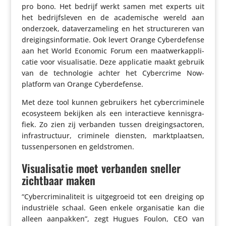
pro bono. Het bedrijf werkt samen met experts uit
het bedrijfs­leven en de acade­mi­sche wereld aan
onderzoek, data­ver­za­me­ling en het struc­tu­reren van
drei­gings­in­for­matie. Ook levert Orange Cyber­de­fense
aan het World Economic Forum een maat­werkap­pli­
catie voor visu­a­li­satie. Deze appli­catie maakt gebruik
van de tech­no­logie achter het Cyber­crime Now-
platform van Orange Cyberdefense.
Met deze tool kunnen gebrui­kers het cyber­cri­mi­nele
ecosys­teem bekijken als een inter­ac­tieve kennis­gra­
fiek. Zo zien zij verbanden tussen drei­gings­ac­toren,
infra­struc­tuur, criminele diensten, markt­plaatsen,
tussen­per­sonen en geldstromen.
Visualisatie moet verbanden sneller
zichtbaar maken
“Cyber­cri­mi­na­li­teit is uitge­groeid tot een dreiging op
indu­striële schaal. Geen enkele orga­ni­satie kan die
alleen aanpakken”, zegt Hugues Foulon, CEO van