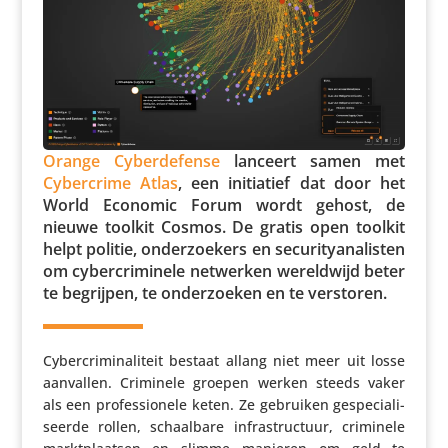
Orange Cyber­de­fense
lanceert samen met
Cyber­crime Atlas
, een initi­a­tief dat door het
World Economic Forum wordt gehost, de
nieuwe toolkit Cosmos. De gratis open toolkit
helpt politie, onder­zoe­kers en secu­ri­ty­a­na­listen
om cyber­cri­mi­nele netwerken wereld­wijd beter
te begrijpen, te onder­zoeken en te verstoren.
Cyber­cri­mi­na­li­teit bestaat allang niet meer uit losse
aanvallen. Criminele groepen werken steeds vaker
als een profes­si­o­nele keten. Ze gebruiken gespe­ci­a­li­
seerde rollen, schaal­bare infra­struc­tuur, criminele