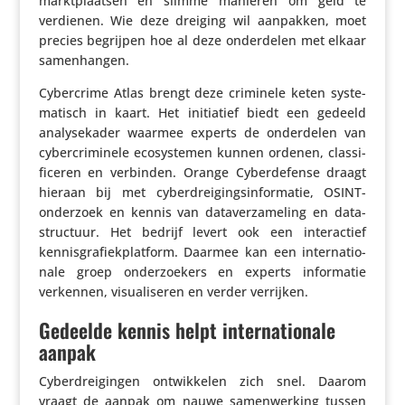
markt­plaatsen en slimme manieren om geld te
verdienen. Wie deze dreiging wil aanpakken, moet
precies begrijpen hoe al deze onder­delen met elkaar
samenhangen.
Cyber­crime Atlas brengt deze criminele keten syste­
ma­tisch in kaart. Het initi­a­tief biedt een gedeeld
analy­se­kader waarmee experts de onder­delen van
cyber­cri­mi­nele ecosys­temen kunnen ordenen, clas­si­
fi­ceren en verbinden. Orange Cyber­de­fense draagt
hieraan bij met cyber­drei­gings­in­for­matie, OSINT-
onderzoek en kennis van data­ver­za­me­ling en data­
struc­tuur. Het bedrijf levert ook een inter­ac­tief
kennis­gra­fiek­plat­form. Daarmee kan een inter­na­ti­o­
nale groep onder­zoe­kers en experts infor­matie
verkennen, visu­a­li­seren en verder verrijken.
Gedeelde kennis helpt internationale
aanpak
Cyber­drei­gingen ontwik­kelen zich snel. Daarom
vraagt de aanpak om nauwe samen­wer­king tussen