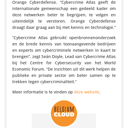
Orange Cyber­de­fense. “Cyber­crime Atlas geeft de
inter­na­ti­o­nale gemeen­schap een gedeeld kader om
deze netwerken beter te begrijpen, te volgen en
uitein­de­lijk te verstoren. Orange Cyber­de­fense
draagt daar graag aan bij met kennis en technologie.”
“Cyber­crime Atlas gebruikt open­bron­nen­on­der­zoek
en de brede kennis van toon­aan­ge­vende bedrijven
en experts om cyber­cri­mi­nele netwerken in kaart te
brengen”, zegt Seán Doyle, Lead van Cyber­crime Atlas
bij het Centre for Cyber­se­cu­rity van het World
Economic Forum. “De inzichten uit dit werk helpen de
publieke en private sector om beter samen op te
trekken tegen cybercriminaliteit.”
Meer infor­matie is te vinden op
deze website
.