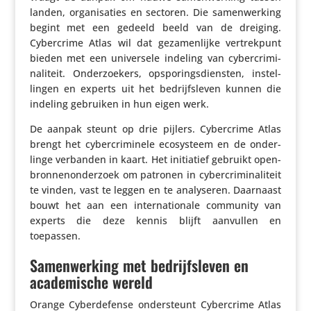
landen, orga­ni­sa­ties en sectoren. Die samen­wer­king
begint met een gedeeld beeld van de dreiging.
Cyber­crime Atlas wil dat geza­men­lijke vertrek­punt
bieden met een univer­sele indeling van cyber­cri­mi­
na­li­teit. Onder­zoe­kers, opspo­rings­dien­sten, instel­
lingen en experts uit het bedrijfs­leven kunnen die
indeling gebruiken in hun eigen werk.
De aanpak steunt op drie pijlers. Cyber­crime Atlas
brengt het cyber­cri­mi­nele ecosys­teem en de onder­
linge verbanden in kaart. Het initi­a­tief gebruikt open­
bron­nen­on­der­zoek om patronen in cyber­cri­mi­na­li­teit
te vinden, vast te leggen en te analy­seren. Daarnaast
bouwt het aan een inter­na­ti­o­nale community van
experts die deze kennis blijft aanvullen en
toepassen.
Samenwerking met bedrijfsleven en
academische wereld
Orange Cyber­de­fense onder­steunt Cyber­crime Atlas