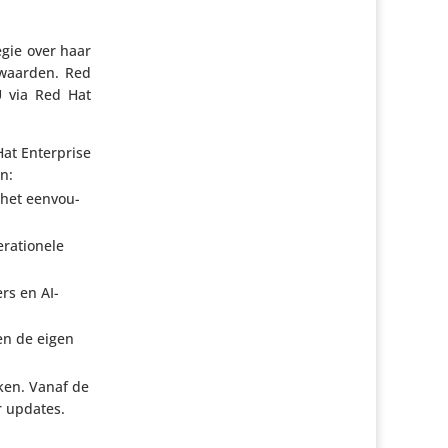
regie over haar
r­waarden. Red
EU via Red Hat
at Enter­prise
en:
n het eenvou­
a­ti­o­nele
rs en AI-
nen de eigen
erken. Vanaf de
r updates.