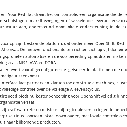
olgen. Voor Red Hat draait het om controle: een orga­ni­satie die de 
rschui­vingen, markt­be­we­gingen of wisse­lende leve­ran­ciers­voo
a­struc­tuur aan, onder­steund door lokale onder­steu­ning in de 
 voor op zijn bestaande platform, dat onder meer OpenShift, Red H
AI omvat. De nieuwe func­ti­o­na­li­teiten richten zich op vijf domein
ings­pro­fielen auto­ma­ti­seren de voor­be­rei­ding op audits en make
­ving zoals NIS2, AVG en DORA.
ller levert vooraf gecon­fi­gu­reerde, geïso­leerde plat­formen die oper
­ma­tige tussenkomst.
interface laat partners en klanten toe om virtuele machines, cluste
 volledige controle over de volledige AI-levenscyclus.
ightspeed biedt nu kosten­be­heer­sing voor OpenShift volledig bin
ga­ni­satie verlaat.
rt zijn soft­wa­re­keten om risico’s bij regionale versto­ringen te bep
­prise Linux voortaan lokaal down­lo­aden, met lokale controle ove
 uit naar bijko­mende producten.