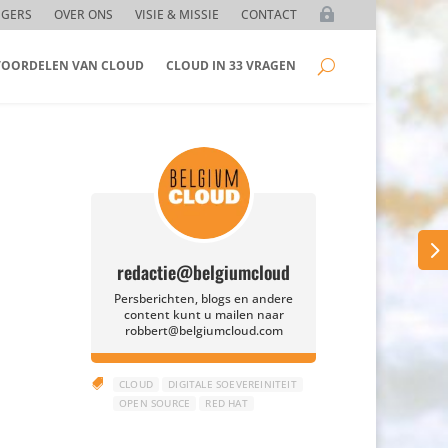
GGERS
OVER ONS
VISIE & MISSIE
CONTACT
 VOORDELEN VAN CLOUD
CLOUD IN 33 VRAGEN
redactie@belgiumcloud
Persberichten, blogs en andere
content kunt u mailen naar
robbert@belgiumcloud.com

CLOUD
DIGITALE SOEVEREINITEIT
OPEN SOURCE
RED HAT