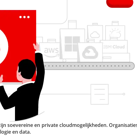
n soeve­reine en private cloud­mo­ge­lijk­heden. Orga­ni­sa­tie
logie en data.