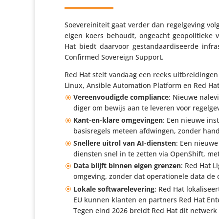
Soeve­rei­ni­teit gaat verder dan regel­ge­ving v
eigen koers behoudt, ongeacht geopo­li­tieke ve
Hat biedt daarvoor gestan­daar­di­seerde infr
Confirmed Sovereign Support.
Red Hat stelt vandaag een reeks uitbrei­dingen
Linux, Ansible Auto­ma­tion Platform en Red Hat 
Vereen­vou­digde compli­ance
: Nieuwe nale­v
diger om bewijs aan te leveren voor regel­ge
Kant-en-klare omge­vingen
: Een nieuwe insta
basis­re­gels meteen afdwingen, zonder hand
Snellere uitrol van AI-diensten
: Een nieuwe 
diensten snel in te zetten via OpenShift, met
Data blijft binnen eigen grenzen
: Red Hat L
omgeving, zonder dat opera­ti­o­nele data de or
Lokale soft­wa­re­le­ve­ring
: Red Hat loka­li­see
EU kunnen klanten en partners Red Hat Enter
Tegen eind 2026 breidt Red Hat dit netwerk