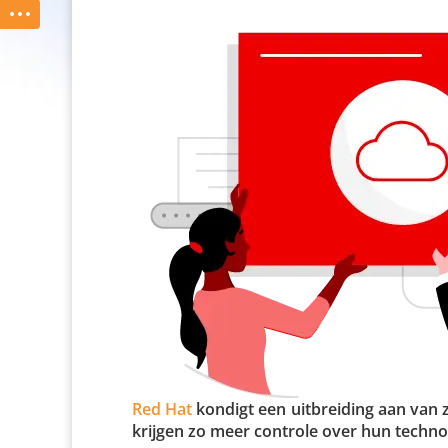
Red Hat
kondigt een uitbrei­ding aan van zij
krijgen zo meer controle over hun tech­no­