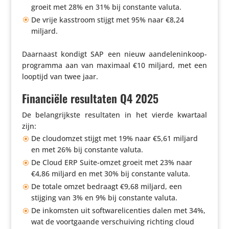
groeit met 28% en 31% bij constante valuta.
De vrije kasstroom stijgt met 95% naar €8,24
miljard.
Daarnaast kondigt SAP een nieuw aande­len­in­koop­
pro­gramma aan van maximaal €10 miljard, met een
looptijd van twee jaar.
Financiële resultaten Q4 2025
De belang­rijkste resul­taten in het vierde kwartaal
zijn:
De cloud­omzet stijgt met 19% naar €5,61 miljard
en met 26% bij constante valuta.
De Cloud ERP Suite-omzet groeit met 23% naar
€4,86 miljard en met 30% bij constante valuta.
De totale omzet bedraagt €9,68 miljard, een
stijging van 3% en 9% bij constante valuta.
De inkomsten uit soft­wa­re­li­cen­ties dalen met 34%,
wat de voort­gaande verschui­ving richting cloud