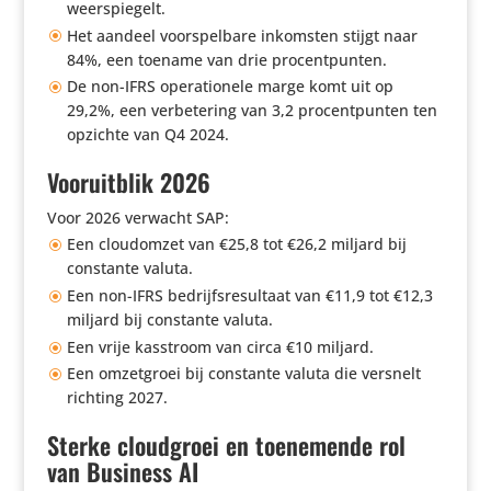
weerspiegelt.
Het aandeel voor­spel­bare inkomsten stijgt naar
84%, een toename van drie procentpunten.
De non-IFRS opera­ti­o­nele marge komt uit op
29,2%, een verbe­te­ring van 3,2 procent­punten ten
opzichte van Q4 2024.
Vooruitblik 2026
Voor 2026 verwacht SAP:
Een cloud­omzet van €25,8 tot €26,2 miljard bij
constante valuta.
Een non-IFRS bedrijfs­re­sul­taat van €11,9 tot €12,3
miljard bij constante valuta.
Een vrije kasstroom van circa €10 miljard.
Een omzet­groei bij constante valuta die versnelt
richting 2027.
Sterke cloudgroei en toenemende rol
van Business AI