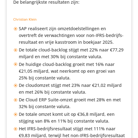
De belang­rijkste resul­taten zijn:
Christian Klein
SAP reali­seert zijn omzet­doel­stel­lingen en
overtreft de verwach­tingen voor non-IFRS-bedrijfs­
re­sul­taat en vrije kasstroom in boekjaar 2025.
De totale cloud-backlog stijgt met 22% naar €77,29
miljard en met 30% bij constante valuta.
De huidige cloud-backlog groeit met 16% naar
€21,05 miljard, wat neerkomt op een groei van
25% bij constante valuta.
De cloud­omzet stijgt met 23% naar €21,02 miljard
en met 26% bij constante valuta.
De Cloud ERP Suite-omzet groeit met 28% en met
32% bij constante valuta.
De totale omzet komt uit op €36,8 miljard, een
stijging van 8% en 11% bij constante valuta.
Het IFRS-bedrijfs­re­sul­taat stijgt met 111% naar
€9,83 miljard, terwijl het non-IFRS-bedrijfs­re­sul­taat