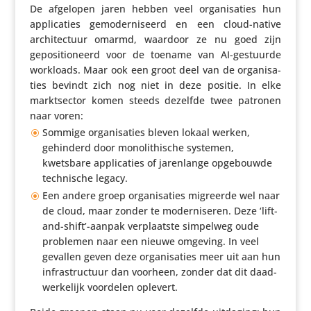
De afgelopen jaren hebben veel orga­ni­sa­ties hun
appli­ca­ties gemo­der­ni­seerd en een cloud-native
archi­tec­tuur omarmd, waardoor ze nu goed zijn
gepo­si­ti­o­neerd voor de toename van AI-gestuurde
workloads. Maar ook een groot deel van de orga­ni­sa­
ties bevindt zich nog niet in deze positie. In elke
markt­sector komen steeds dezelfde twee patronen
naar voren:
Sommige orga­ni­sa­ties bleven lokaal werken,
gehinderd door mono­li­thi­sche systemen,
kwetsbare appli­ca­ties of jaren­lange opge­bouwde
tech­ni­sche legacy.
Een andere groep orga­ni­sa­ties migreerde wel naar
de cloud, maar zonder te moder­ni­seren. Deze ‘lift-
and-shift’-aanpak verplaatste simpelweg oude
problemen naar een nieuwe omgeving. In veel
gevallen geven deze orga­ni­sa­ties meer uit aan hun
infra­struc­tuur dan voorheen, zonder dat dit daad­
wer­ke­lijk voordelen oplevert.