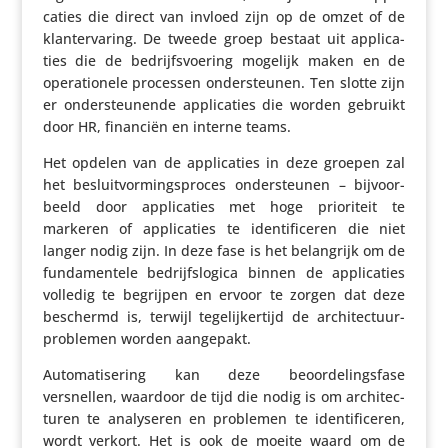
ca­ties die direct van invloed zijn op de omzet of de
klan­t­er­va­ring. De tweede groep bestaat uit appli­ca­
ties die de bedrijfs­voe­ring mogelijk maken en de
opera­ti­o­nele processen onder­steunen. Ten slotte zijn
er onder­steu­nende appli­ca­ties die worden gebruikt
door HR, financiën en interne teams.
Het opdelen van de appli­ca­ties in deze groepen zal
het besluit­vor­mings­proces onder­steunen – bijvoor­
beeld door appli­ca­ties met hoge prio­ri­teit te
markeren of appli­ca­ties te iden­ti­fi­ceren die niet
langer nodig zijn. In deze fase is het belang­rijk om de
funda­men­tele bedrijfs­lo­gica binnen de appli­ca­ties
volledig te begrijpen en ervoor te zorgen dat deze
beschermd is, terwijl tege­lij­ker­tijd de archi­tec­tuur­
pro­blemen worden aangepakt.
Auto­ma­ti­se­ring kan deze beoor­de­lings­fase
versnellen, waardoor de tijd die nodig is om archi­tec­
turen te analy­seren en problemen te iden­ti­fi­ceren,
wordt verkort. Het is ook de moeite waard om de