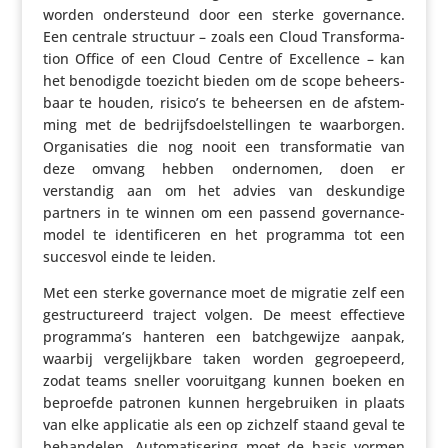
worden onder­steund door een sterke gover­nance.
Een centrale structuur – zoals een Cloud Trans­for­ma­
tion Office of een Cloud Centre of Excel­lence – kan
het benodigde toezicht bieden om de scope beheers­
baar te houden, risico’s te beheersen en de afstem­
ming met de bedrijfs­doel­stel­lingen te waar­borgen.
Orga­ni­sa­ties die nog nooit een trans­for­matie van
deze omvang hebben onder­nomen, doen er
verstandig aan om het advies van deskun­dige
partners in te winnen om een passend gover­nance-
model te iden­ti­fi­ceren en het programma tot een
succesvol einde te leiden.
Met een sterke gover­nance moet de migratie zelf een
gestruc­tu­reerd traject volgen. De meest effec­tieve
programma’s hanteren een batch­ge­wijze aanpak,
waarbij verge­lijk­bare taken worden gegroe­peerd,
zodat teams sneller voor­uit­gang kunnen boeken en
beproefde patronen kunnen herge­bruiken in plaats
van elke appli­catie als een op zichzelf staand geval te
behan­delen. Auto­ma­ti­se­ring moet de basis vormen