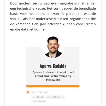
Door moder­ni­se­ring gedreven migratie is niet langer
een tech­ni­sche keuze. Het vormt zowel de benodigde
basis voor het ontsluiten van de poten­tiële waarde
van AI, als het onder­scheid tussen orga­ni­sa­ties die
de komende tien jaar effectief kunnen concur­reren
en die dat niet kunnen.
Apurva Kadakia
Apurva Kadakia is Global Head
Cloud and Partnerships bij
Hexaware

AI
CLOUD
DIGITALE TRANSFORMATIE
HEXAWARE