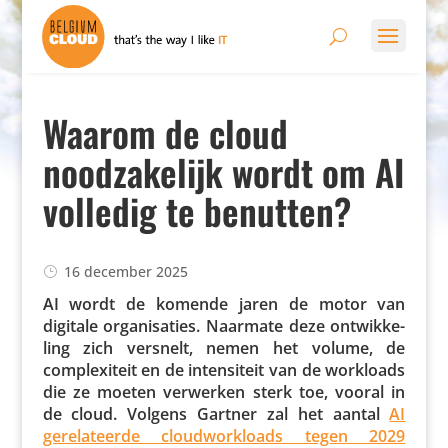
Waarom de cloud
noodzakelijk wordt om AI
volledig te benutten?
16 december 2025
AI wordt de komende jaren de motor van
digitale orga­ni­sa­ties. Naarmate deze ontwik­ke­
ling zich versnelt, nemen het volume, de
complexi­teit en de inten­si­teit van de workloads
die ze moeten verwerken sterk toe, vooral in
de cloud. Volgens Gartner zal het aantal
AI
gere­la­teerde cloud­wor­kloads tegen 2029