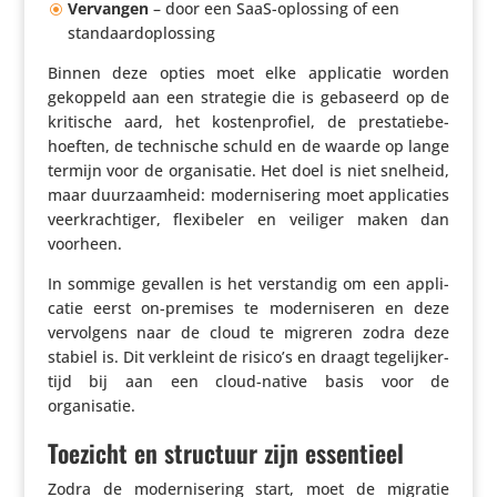
Vervangen
– door een SaaS-oplossing of een
standaardoplossing
Binnen deze opties moet elke appli­catie worden
gekoppeld aan een strategie die is gebaseerd op de
kritische aard, het kosten­pro­fiel, de pres­ta­tie­be­
hoeften, de tech­ni­sche schuld en de waarde op lange
termijn voor de orga­ni­satie. Het doel is niet snelheid,
maar duur­zaam­heid: moder­ni­se­ring moet appli­ca­ties
veer­krach­tiger, flexi­beler en veiliger maken dan
voorheen.
In sommige gevallen is het verstandig om een appli­
catie eerst on-premises te moder­ni­seren en deze
vervol­gens naar de cloud te migreren zodra deze
stabiel is. Dit verkleint de risico’s en draagt tege­lij­ker­
tijd bij aan een cloud-native basis voor de
organisatie.
Toezicht en structuur zijn essentieel
Zodra de moder­ni­se­ring start, moet de migratie