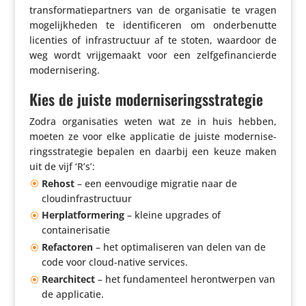
trans­for­ma­tie­part­ners van de orga­ni­satie te vragen
moge­lijk­heden te iden­ti­fi­ceren om onder­be­nutte
licenties of infra­struc­tuur af te stoten, waardoor de
weg wordt vrij­ge­maakt voor een zelf­ge­fi­nan­cierde
modernisering.
Kies de juiste moderniseringsstrategie
Zodra orga­ni­sa­ties weten wat ze in huis hebben,
moeten ze voor elke appli­catie de juiste moder­ni­se­
rings­stra­tegie bepalen en daarbij een keuze maken
uit de vijf ‘R’s’:
Rehost
– een eenvou­dige migratie naar de
cloudinfrastructuur
Herplat­for­me­ring
– kleine upgrades of
containerisatie
Refac­toren
– het opti­ma­li­seren van delen van de
code voor cloud-native services.
Rear­chi­tect
– het funda­men­teel heront­werpen van
de applicatie.