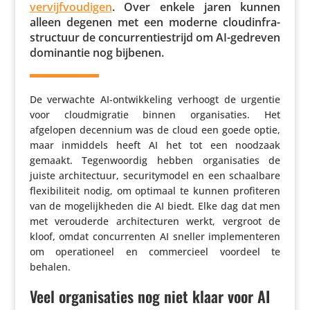
vervijf­vou­digen
. Over enkele jaren kunnen
alleen degenen met een moderne cloud­in­fra­
struc­tuur de concur­ren­tie­strijd om AI-gedreven
domi­nantie nog bijbenen.
De verwachte AI-ontwik­ke­ling verhoogt de urgentie
voor cloud­mi­gratie binnen orga­ni­sa­ties. Het
afgelopen decennium was de cloud een goede optie,
maar inmiddels heeft AI het tot een noodzaak
gemaakt. Tegen­woordig hebben orga­ni­sa­ties de
juiste archi­tec­tuur, secu­ri­ty­model en een schaal­bare
flexi­bi­li­teit nodig, om optimaal te kunnen profi­teren
van de moge­lijk­heden die AI biedt. Elke dag dat men
met verou­derde archi­tec­turen werkt, vergroot de
kloof, omdat concur­renten AI sneller imple­men­teren
om opera­ti­o­neel en commer­cieel voordeel te
behalen.
Veel organisaties nog niet klaar voor AI