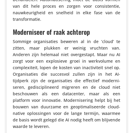
van dit hele proces en zorgen voor consis­tentie,
nauw­keu­rig­heid en snelheid in elke fase van de
transformatie.
Moderniseer of raak achterop
Sommige orga­ni­sa­ties beweren al in de ‘cloud’ te
zitten, maar plukken er weinig vruchten van.
Anderen zijn helemaal niet over­ge­stapt. Maar nu AI
zorgt voor een explo­sieve groei in werk­vo­lume en
complexi­teit, lopen de kosten van inac­ti­vi­teit snel op.
Orga­ni­sa­ties die succesvol zullen zijn in het AI-
tijdperk zijn de orga­ni­sa­ties die effectief moder­ni­
seren, gedis­ci­pli­neerd migreren en de cloud niet
beschouwen als een data­center, maar als een
platform voor innovatie. Moder­ni­se­ring helpt bij het
bouwen van duurzame en geop­ti­ma­li­seerde cloud-
native oplos­singen voor de lange termijn, waarmee
de basis wordt gelegd die AI nodig heeft om blijvende
waarde te leveren.