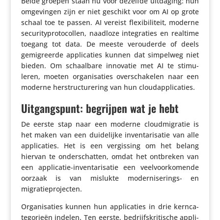
Beide groepen staan nu voor dezelfde uitdaging: hun
omge­vingen zijn er niet geschikt voor om AI op grote
schaal toe te passen. AI vereist flexi­bi­li­teit, moderne
secu­ri­ty­pro­to­collen, naadloze inte­gra­ties en realtime
toegang tot data. De meeste verou­derde of deels
gemi­greerde appli­ca­ties kunnen dat simpelweg niet
bieden. Om schaal­bare innovatie met AI te stimu­
leren, moeten orga­ni­sa­ties over­scha­kelen naar een
moderne herstruc­tu­re­ring van hun cloudapplicaties.
Uitgangspunt: begrijpen wat je hebt
De eerste stap naar een moderne cloud­mi­gratie is
het maken van een duide­lijke inven­ta­ri­satie van alle
appli­ca­ties. Het is een vergis­sing om het belang
hiervan te onder­schatten, omdat het ontbreken van
een appli­catie-inven­ta­ri­satie een veel­voor­ko­mende
oorzaak is van mislukte moder­ni­se­rings- en
migratieprojecten.
Orga­ni­sa­ties kunnen hun appli­ca­ties in drie kern­ca­
te­go­rieën indelen. Ten eerste, bedrijfs­kri­ti­sche appli­