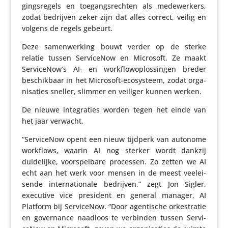
gings­re­gels en toegangs­rechten als mede­wer­kers,
zodat bedrijven zeker zijn dat alles correct, veilig en
volgens de regels gebeurt.
Deze samen­wer­king bouwt verder op de sterke
relatie tussen Servi­ceNow en Microsoft. Ze maakt
ServiceNow’s AI- en work­flo­wop­los­singen breder
beschik­baar in het Microsoft-ecosys­teem, zodat orga­
ni­sa­ties sneller, slimmer en veiliger kunnen werken.
De nieuwe inte­gra­ties worden tegen het einde van
het jaar verwacht.
“Servi­ceNow opent een nieuw tijdperk van autonome
workflows, waarin AI nog sterker wordt dankzij
duide­lijke, voor­spel­bare processen. Zo zetten we AI
echt aan het werk voor mensen in de meest veel­ei­
sende inter­na­ti­o­nale bedrijven,” zegt Jon Sigler,
executive vice president en general manager, AI
Platform bij Servi­ceNow. “Door agen­ti­sche orkestratie
en gover­nance naadloos te verbinden tussen Servi­