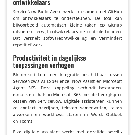
ontwikkelaars
Servi­ceNow Build Agent werkt nu samen met GitHub
om ontwik­ke­laars te onder­steunen. De tool kan
bijvoor­beeld auto­ma­tisch kleine taken op GitHub
uitvoeren, terwijl ontwik­ke­laars de controle houden.
Dat versnelt soft­wa­re­ont­wik­ke­ling en vermin­dert
repe­ti­tief werk.
Productiviteit in dagelijkse
toepassingen verhogen
Binnen­kort komt een inte­gratie beschik­baar tussen
ServiceNow’s AI Expe­rience, Now Assist en Microsoft
Agent 365. Deze koppeling verbindt bestanden,
e‑mails en chats in Microsoft 365 met de bedrijfs­pro­
cessen van Servi­ceNow. Digitale assis­tenten kunnen
zo context begrijpen, teksten samen­vatten, taken
afwerken en workflows starten in Word, Outlook
en Teams.
Elke digitale assistent werkt met dezelfde bevei­li­