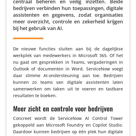
centraal beheren en veilig inzetten. Beide
bedrijven verbinden hun toepas­singen, digitale
assis­tenten en gegevens, zodat orga­ni­sa­ties
meer overzicht, controle en zekerheid krijgen
bij het gebruik van AI.
De nieuwe functies sluiten aan bij de dage­lijkse
werkplek van mede­wer­kers in Microsoft 365. Of het
nu gaat om gesprekken in Teams, verga­de­ringen in
Outlook of docu­menten in Word, Servi­ceNow voegt
daar slimme AI-onder­steu­ning aan toe. Bedrijven
kunnen zo teams van digitale assis­tenten laten
samen­werken om taken uit te voeren en tastbare
resul­taten te boeken.
Meer zicht en controle voor bedrijven
Concreet wordt de Servi­ceNow AI Control Tower
gekoppeld aan Microsoft Foundry en Copilot Studio.
Daardoor kunnen bedrijven op één plek hun digitale