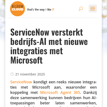
ServiceNow versterkt
bedrijfs-AI met nieuwe
integraties met
Microsoft
21 november 2025
Servi­ceNow
kondigt een reeks nieuwe inte­gra­
ties met Microsoft aan, waaronder een
koppeling met
Microsoft Agent 365
. Dankzij
deze samen­wer­king kunnen bedrijven hun AI-
toepas­singen beter laten samen­werken,