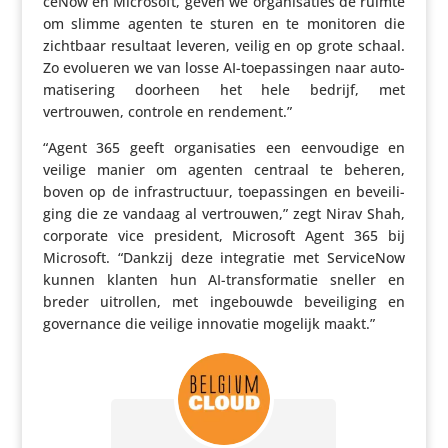
ceNow en Microsoft, geven we orga­ni­sa­ties de ruimte
om slimme agenten te sturen en te monitoren die
zichtbaar resultaat leveren, veilig en op grote schaal.
Zo evolueren we van losse AI-toepas­singen naar auto­
ma­ti­se­ring doorheen het hele bedrijf, met
vertrouwen, controle en rendement.”
“Agent 365 geeft orga­ni­sa­ties een eenvou­dige en
veilige manier om agenten centraal te beheren,
boven op de infra­struc­tuur, toepas­singen en bevei­li­
ging die ze vandaag al vertrouwen,” zegt Nirav Shah,
corporate vice president, Microsoft Agent 365 bij
Microsoft. “Dankzij deze inte­gratie met Servi­ceNow
kunnen klanten hun AI-trans­for­matie sneller en
breder uitrollen, met inge­bouwde bevei­li­ging en
gover­nance die veilige innovatie mogelijk maakt.”