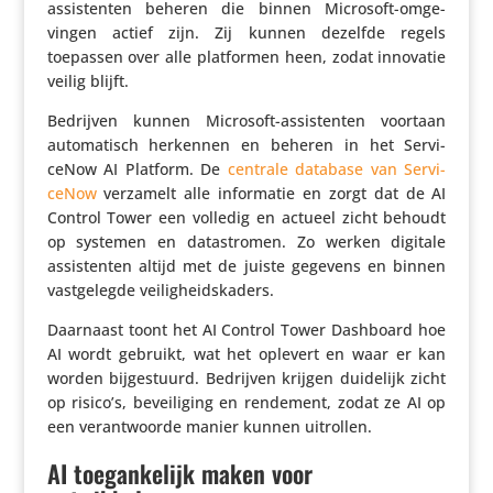
assis­tenten beheren die binnen Microsoft-omge­
vingen actief zijn. Zij kunnen dezelfde regels
toepassen over alle plat­formen heen, zodat innovatie
veilig blijft.
Bedrijven kunnen Microsoft-assis­tenten voortaan
auto­ma­tisch herkennen en beheren in het Servi­
ceNow AI Platform. De
centrale database van Servi­
ceNow
verzamelt alle infor­matie en zorgt dat de AI
Control Tower een volledig en actueel zicht behoudt
op systemen en data­stromen. Zo werken digitale
assis­tenten altijd met de juiste gegevens en binnen
vast­ge­legde veiligheidskaders.
Daarnaast toont het AI Control Tower Dashboard hoe
AI wordt gebruikt, wat het oplevert en waar er kan
worden bijge­stuurd. Bedrijven krijgen duidelijk zicht
op risico’s, bevei­li­ging en rendement, zodat ze AI op
een verant­woorde manier kunnen uitrollen.
AI toegankelijk maken voor