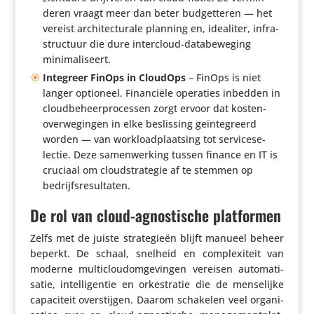
deren vraagt meer dan beter budget­teren — het
vereist archi­tec­tu­rale planning en, idealiter, infra­
struc­tuur die dure inter­cloud-data­be­we­ging
minimaliseert.
Integreer FinOps in CloudOps
– FinOps is niet
langer optioneel. Finan­ciële operaties inbedden in
cloud­be­heer­pro­cessen zorgt ervoor dat kosten­
over­we­gingen in elke beslis­sing geïn­te­greerd
worden — van worklo­ad­plaat­sing tot servi­ce­se­
lectie. Deze samen­wer­king tussen finance en IT is
cruciaal om cloud­stra­tegie af te stemmen op
bedrijfsresultaten.
De rol van cloud-agnostische platformen
Zelfs met de juiste stra­te­gieën blijft manueel beheer
beperkt. De schaal, snelheid en complexi­teit van
moderne multi­cloudom­ge­vingen vereisen auto­ma­ti­
satie, intel­li­gentie en orkestratie die de mense­lijke
capa­ci­teit over­stijgen. Daarom schakelen veel orga­ni­