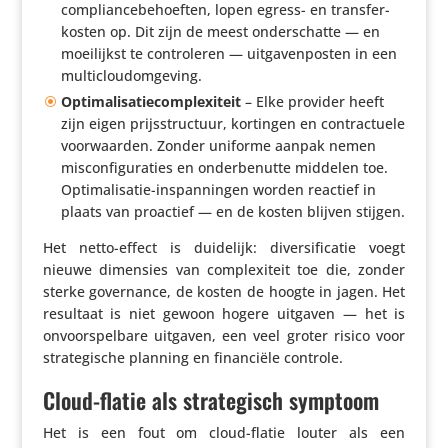
compli­an­ce­be­hoeften, lopen egress- en trans­fer­
kosten op. Dit zijn de meest onder­schatte — en
moei­lijkst te contro­leren — uitga­ven­posten in een
multicloudomgeving.
Opti­ma­li­sa­tie­com­plexi­teit
– Elke provider heeft
zijn eigen prijs­struc­tuur, kortingen en contrac­tuele
voor­waarden. Zonder uniforme aanpak nemen
miscon­fi­gu­ra­ties en onder­be­nutte middelen toe.
Opti­ma­li­satie-inspan­ningen worden reactief in
plaats van proactief — en de kosten blijven stijgen.
Het netto-effect is duidelijk: diver­si­fi­catie voegt
nieuwe dimensies van complexi­teit toe die, zonder
sterke gover­nance, de kosten de hoogte in jagen. Het
resultaat is niet gewoon hogere uitgaven — het is
onvoor­spel­bare uitgaven, een veel groter risico voor
stra­te­gi­sche planning en finan­ciële controle.
Cloud-flatie als strategisch symptoom
Het is een fout om cloud-flatie louter als een