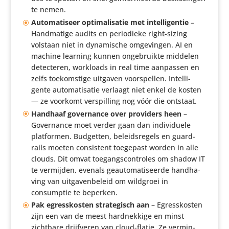
te nemen.
Auto­ma­ti­seer opti­ma­li­satie met intel­li­gentie
–
Hand­ma­tige audits en peri­o­dieke right-sizing
volstaan niet in dyna­mi­sche omge­vingen. AI en
machine learning kunnen onge­bruikte middelen
detec­teren, workloads in real time aanpassen en
zelfs toekom­stige uitgaven voor­spellen. Intel­li­
gente auto­ma­ti­satie verlaagt niet enkel de kosten
— ze voorkomt verspil­ling nog vóór die ontstaat.
Handhaaf gover­nance over providers heen
–
Gover­nance moet verder gaan dan indi­vi­duele
plat­formen. Budgetten, beleids­re­gels en guard­
rails moeten consis­tent toegepast worden in alle
clouds. Dit omvat toegangs­con­troles om shadow IT
te vermijden, evenals geau­to­ma­ti­seerde hand­ha­
ving van uitga­ven­be­leid om wildgroei in
consumptie te beperken.
Pak egres­skosten stra­te­gisch aan
– Egres­skosten
zijn een van de meest hard­nek­kige en minst
zichtbare drijf­veren van cloud-flatie. Ze vermin­