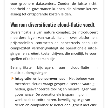
voor groenere data­cen­ters. Zonder de juiste zicht­
baar­heid en gover­nance kunnen die slimme keuzes
alsnog tot ontspo­rende kosten leiden.
Waarom diversificatie cloud-flatie voedt
Diver­si­fi­catie is van nature complex. Ze intro­du­ceert
meerdere lagen van vari­a­bi­li­teit — over plat­formen,
prijs­mo­dellen, contracten en beheer­tools heen. Die
complexi­teit verme­nig­vul­digt de opera­ti­o­nele uitda­
gingen en creëert kosten­drij­vers die moeilijk te voor­
spellen of te beheersen zijn.
Belang­rijkste bijdra­gers aan cloud-flatie in
multicloudomgevingen:
Inte­gratie- en beheer­over­head
– Het beheer van
meerdere clouds vraagt gespe­ci­a­li­seerde vaar­dig­
heden, geavan­ceerde tooling en nieuwe lagen van
gover­nance. De opera­ti­o­nele inspan­ning om
workloads te coör­di­neren, bevei­li­ging te garan­
deren en compli­ance te behouden, groeit met elke