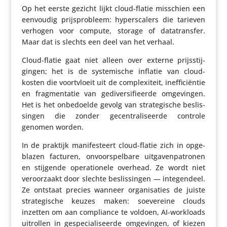
Op het eerste gezicht lijkt cloud-flatie misschien een
eenvoudig prijs­pro­bleem: hypers­ca­lers die tarieven
verhogen voor compute, storage of data­transfer.
Maar dat is slechts een deel van het verhaal.
Cloud-flatie gaat niet alleen over externe prijs­stij­
gingen; het is de syste­mi­sche inflatie van cloud­
kosten die voort­vloeit uit de complexi­teit, inef­fi­ci­ëntie
en frag­men­tatie van gedi­ver­si­fi­eerde omge­vingen.
Het is het onbe­doelde gevolg van stra­te­gi­sche beslis­
singen die zonder gecen­tra­li­seerde controle
genomen worden.
In de praktijk mani­fes­teert cloud-flatie zich in opge­
blazen facturen, onvoor­spel­bare uitga­ven­pa­tronen
en stijgende opera­ti­o­nele overhead. Ze wordt niet
veroor­zaakt door slechte beslis­singen — inte­gen­deel.
Ze ontstaat precies wanneer orga­ni­sa­ties de juiste
stra­te­gi­sche keuzes maken: soeve­reine clouds
inzetten om aan compli­ance te voldoen, AI-workloads
uitrollen in gespe­ci­a­li­seerde omge­vingen, of kiezen