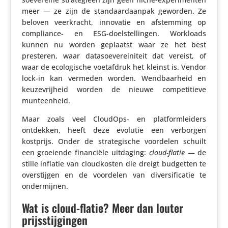
meer — ze zijn de stan­daardaanpak geworden. Ze
beloven veer­kracht, innovatie en afstem­ming op
compli­ance- en ESG-doel­stel­lingen. Workloads
kunnen nu worden geplaatst waar ze het best
presteren, waar data­soe­ve­rei­ni­teit dat vereist, of
waar de ecolo­gi­sche voet­af­druk het kleinst is. Vendor
lock-in kan vermeden worden. Wend­baar­heid en
keuze­vrij­heid worden de nieuwe compe­ti­tieve
munteenheid.
Maar zoals veel CloudOps- en plat­form­lei­ders
ontdekken, heeft deze evolutie een verborgen
kostprijs. Onder de stra­te­gi­sche voordelen schuilt
een groeiende finan­ciële uitdaging:
cloud-flatie
— de
stille inflatie van cloud­kosten die dreigt budgetten te
over­stijgen en de voordelen van diver­si­fi­catie te
ondermijnen.
Wat is cloud-flatie? Meer dan louter
prijsstijgingen