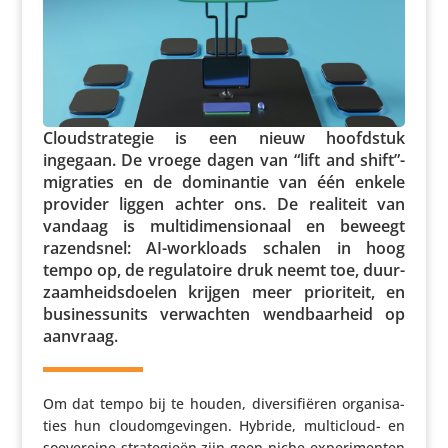
Cloud­stra­tegie is een nieuw hoofdstuk
ingegaan. De vroege dagen van “lift and shift”-
migraties en de domi­nantie van één enkele
provider liggen achter ons. De realiteit van
vandaag is multi­di­men­si­o­naal en beweegt
razend­snel: AI-workloads schalen in hoog
tempo op, de regu­la­toire druk neemt toe, duur­
zaam­heids­doelen krijgen meer prio­ri­teit, en
busi­nes­sunits verwachten wend­baar­heid op
aanvraag.
Om dat tempo bij te houden, diver­si­fi­ëren orga­ni­sa­
ties hun cloudom­ge­vingen. Hybride, multi­cloud- en
soeve­reine stra­te­gieën zijn geen niche-expe­ri­menten