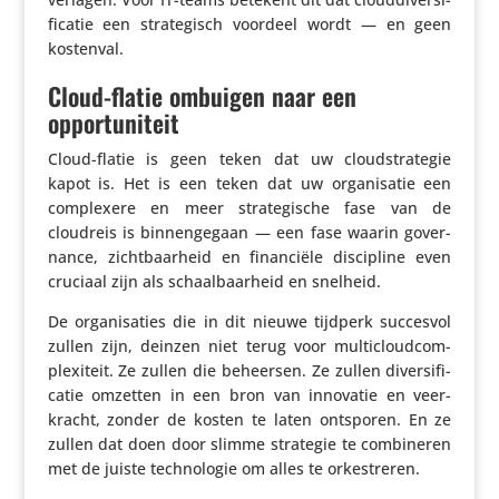
fi­catie een stra­te­gisch voordeel wordt — en geen
kostenval.
Cloud-flatie ombuigen naar een
opportuniteit
Cloud-flatie is geen teken dat uw cloud­stra­tegie
kapot is. Het is een teken dat uw orga­ni­satie een
complexere en meer stra­te­gi­sche fase van de
cloudreis is binnen­ge­gaan — een fase waarin gover­
nance, zicht­baar­heid en finan­ciële disci­pline even
cruciaal zijn als schaal­baar­heid en snelheid.
De orga­ni­sa­ties die in dit nieuwe tijdperk succesvol
zullen zijn, deinzen niet terug voor multi­cloud­com­
plexi­teit. Ze zullen die beheersen. Ze zullen diver­si­fi­
catie omzetten in een bron van innovatie en veer­
kracht, zonder de kosten te laten ontsporen. En ze
zullen dat doen door slimme strategie te combi­neren
met de juiste tech­no­logie om alles te orkestreren.