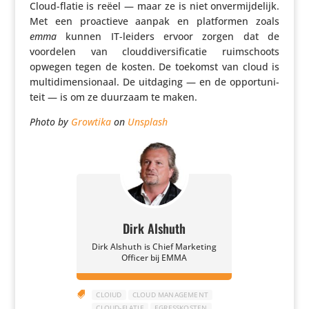
Cloud-flatie is reëel — maar ze is niet onver­mij­de­lijk.
Met een proac­tieve aanpak en plat­formen zoals
emma
kunnen IT-leiders ervoor zorgen dat de
voordelen van cloud­di­ver­si­fi­catie ruim­schoots
opwegen tegen de kosten. De toekomst van cloud is
multi­di­men­si­o­naal. De uitdaging — en de oppor­tu­ni­
teit — is om ze duurzaam te maken.
Photo by
Growtika
on
Unsplash
Dirk Alshuth
Dirk Alshuth is Chief Marketing
Officer bij EMMA

CLOIUD
CLOUD MANAGEMENT
CLOUD-FLATIE
EGRESSKOSTEN