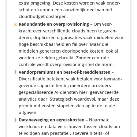
extra omgeving. Deze kosten worden vaak onder­
schat en kunnen een aanzien­lijk deel van het
cloud­budget opslorpen.
Redun­dantie en over­pro­vi­si­o­ning
– Om veer­
kracht over verschil­lende clouds heen te garan­
deren, dupli­ceren orga­ni­sa­ties vaak middelen voor
hoge beschik­baar­heid en failover. Maar die
middelen genereren door­lo­pende kosten, ook al
worden ze zelden gebruikt. Zonder centrale
controle wordt over­pro­vi­si­o­ning snel de norm.
Vendor­pre­miums en best-of-breed­dien­sten
–
Diver­si­fi­catie betekent vaak betalen voor toon­aan­
ge­vende capa­ci­teiten bij meerdere providers —
gespe­ci­a­li­seerde AI-diensten hier, geavan­ceerde
analytics daar. Stra­te­gisch waardevol, maar deze
premi­um­dien­sten stapelen zich op in de totale
uitgaven.
Data­be­we­ging en egres­skosten
– Naarmate
workloads en data verschuiven tussen clouds om
te voldoen aan prestatie‑, soeve­rei­ni­teits- of