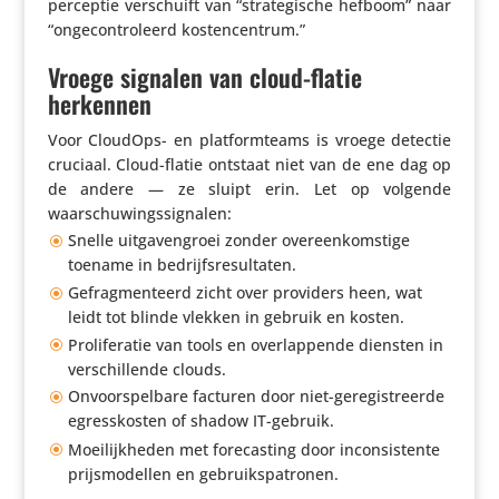
perceptie verschuift van “stra­te­gi­sche hefboom” naar
“onge­con­tro­leerd kostencentrum.”
Vroege signalen van cloud-flatie
herkennen
Voor CloudOps- en plat­form­teams is vroege detectie
cruciaal. Cloud-flatie ontstaat niet van de ene dag op
de andere — ze sluipt erin. Let op volgende
waarschuwingssignalen:
Snelle uitga­ven­groei zonder over­een­kom­stige
toename in bedrijfsresultaten.
Gefrag­men­teerd zicht over providers heen, wat
leidt tot blinde vlekken in gebruik en kosten.
Proli­fe­ratie van tools en over­lap­pende diensten in
verschil­lende clouds.
Onvoor­spel­bare facturen door niet-gere­gi­streerde
egres­skosten of shadow IT-gebruik.
Moei­lijk­heden met fore­cas­ting door incon­sis­tente
prijs­mo­dellen en gebruikspatronen.