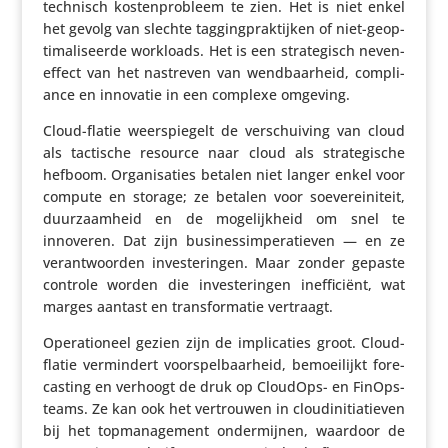
technisch kosten­pro­bleem te zien. Het is niet enkel
het gevolg van slechte tagging­prak­tijken of niet-geop­
ti­ma­li­seerde workloads. Het is een stra­te­gisch neven­
ef­fect van het nastreven van wend­baar­heid, compli­
ance en innovatie in een complexe omgeving.
Cloud-flatie weer­spie­gelt de verschui­ving van cloud
als tactische resource naar cloud als stra­te­gi­sche
hefboom. Orga­ni­sa­ties betalen niet langer enkel voor
compute en storage; ze betalen voor soeve­rei­ni­teit,
duur­zaam­heid en de moge­lijk­heid om snel te
innoveren. Dat zijn busi­nes­s­im­pe­ra­tieven — en ze
verant­woorden inves­te­ringen. Maar zonder gepaste
controle worden die inves­te­ringen inef­fi­ciënt, wat
marges aantast en trans­for­matie vertraagt.
Opera­ti­o­neel gezien zijn de impli­ca­ties groot. Cloud-
flatie vermin­dert voor­spel­baar­heid, bemoei­lijkt fore­
cas­ting en verhoogt de druk op CloudOps- en FinOps-
teams. Ze kan ook het vertrouwen in clou­di­ni­ti­a­tieven
bij het topma­na­ge­ment onder­mijnen, waardoor de