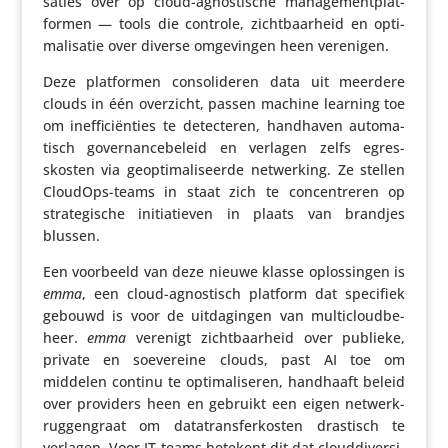
sa­ties over op cloud-agnos­ti­sche mana­ge­ment­plat­
formen — tools die controle, zicht­baar­heid en opti­
ma­li­satie over diverse omge­vingen heen verenigen.
Deze plat­formen conso­li­deren data uit meerdere
clouds in één overzicht, passen machine learning toe
om inef­fi­ci­ën­ties te detec­teren, handhaven auto­ma­
tisch gover­nan­ce­be­leid en verlagen zelfs egres­
skosten via geop­ti­ma­li­seerde netwer­king. Ze stellen
CloudOps-teams in staat zich te concen­treren op
stra­te­gi­sche initi­a­tieven in plaats van brandjes
blussen.
Een voorbeeld van deze nieuwe klasse oplos­singen is
emma
, een cloud-agnos­tisch platform dat specifiek
gebouwd is voor de uitda­gingen van multi­cloud­be­
heer.
emma
verenigt zicht­baar­heid over publieke,
private en soeve­reine clouds, past AI toe om
middelen continu te opti­ma­li­seren, handhaaft beleid
over providers heen en gebruikt een eigen netwerk­
rug­gen­graat om data­trans­fer­kosten drastisch te
verlagen. Voor IT-teams betekent dit dat cloud­di­ver­si­