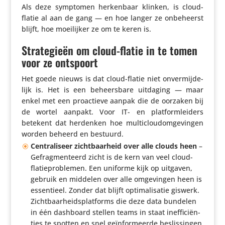
Als deze symptomen herken­baar klinken, is cloud-
flatie al aan de gang — en hoe langer ze onbe­heerst
blijft, hoe moei­lijker ze om te keren is.
Strategieën om cloud-flatie in te tomen
voor ze ontspoort
Het goede nieuws is dat cloud-flatie niet onver­mij­de­
lijk is. Het is een beheers­bare uitdaging — maar
enkel met een proac­tieve aanpak die de oorzaken bij
de wortel aanpakt. Voor IT- en plat­form­lei­ders
betekent dat herdenken hoe multi­cloudom­ge­vingen
worden beheerd en bestuurd.
Centra­li­seer zicht­baar­heid over alle clouds heen
–
Gefrag­men­teerd zicht is de kern van veel cloud-
flatie­pro­blemen. Een uniforme kijk op uitgaven,
gebruik en middelen over alle omge­vingen heen is
essen­tieel. Zonder dat blijft opti­ma­li­satie giswerk.
Zicht­baar­heids­plat­forms die deze data bundelen
in één dashboard stellen teams in staat inef­fi­ci­ën­
ties te spotten en snel geïn­for­meerde beslis­singen